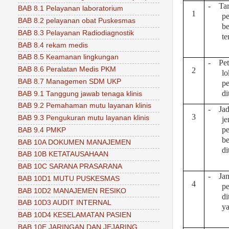
-
Tar
BAB 8.1 Pelayanan laboratorium
1
pe
BAB 8.2 pelayanan obat Puskesmas
be
BAB 8.3 Pelayanan Radiodiagnostik
te
BAB 8.4 rekam medis
BAB 8.5 Keamanan lingkungan
-
Pe
BAB 8.6 Peralatan Medis PKM
2
lo
BAB 8.7 Managemen SDM UKP
pe
d
BAB 9.1 Tanggung jawab tenaga klinis
BAB 9.2 Pemahaman mutu layanan klinis
-
Ja
3
BAB 9.3 Pengukuran mutu layanan klinis
je
pe
BAB 9.4 PMKP
b
BAB 10A DOKUMEN MANAJEMEN
di
BAB 10B KETATAUSAHAAN
BAB 10C SARANA PRASARANA
-
Ja
BAB 10D1 MUTU PUSKESMAS
4
pe
BAB 10D2 MANAJEMEN RESIKO
di
BAB 10D3 AUDIT INTERNAL
ya
BAB 10D4 KESELAMATAN PASIEN
BAB 10E JARINGAN DAN JEJARING