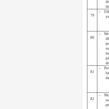
d
di
-
Dib
79
ya
-
Mo
80
di
pe
su
m
pa
d
-
Pe
81
ha
da
-
Mo
82
sa
pe