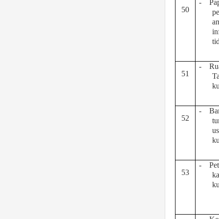
-
Pa
50
p
a
in
ti
-
Ru
51
Ta
ku
-
Ba
52
tu
u
k
-
Pe
53
ka
k