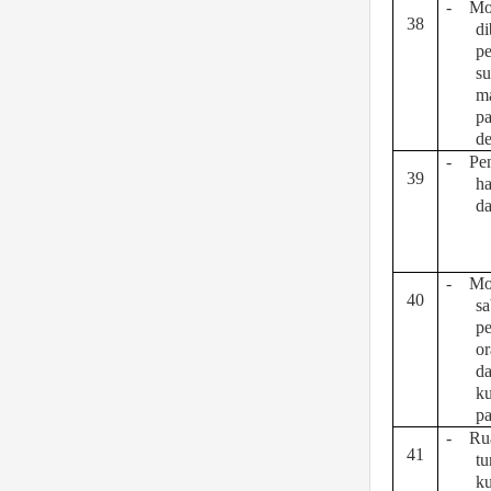
-
Mo
38
di
pe
su
m
pa
d
-
Pe
39
ha
da
-
Mo
40
sa
pe
or
d
k
p
-
Ru
41
tu
k