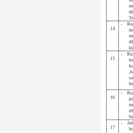
m
di
Te
-
Ru
14
t
m
di
ki
-
Ru
15
t
ku
,b
y
be
-
Ru
16
pe
m
di
bi
-
Ja
17
b