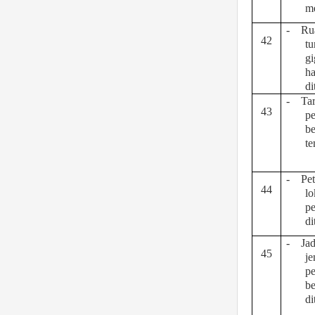
m
-
Ru
42
t
gi
ha
d
-
Tar
43
pe
be
te
-
Pe
44
lo
pe
d
-
Ja
45
je
pe
b
di