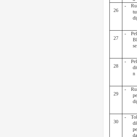
-
Ru
26
t
di
-
Pe
27
B
se
-
Pe
28
di
n
-
Ru
29
pe
di
-
To
30
di
pe
d