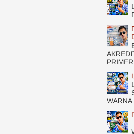
AKREDI
PRIMER )
WARNA 