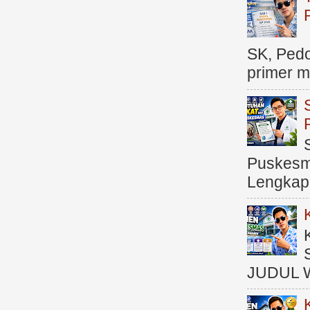
SK, Ped
primer me
Puskesma
Lengkap (
JUDUL 