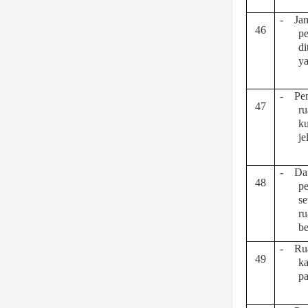
-
Ja
46
pe
di
ya
-
Pe
47
r
k
je
-
Da
48
pe
se
r
b
-
Ru
49
ka
p