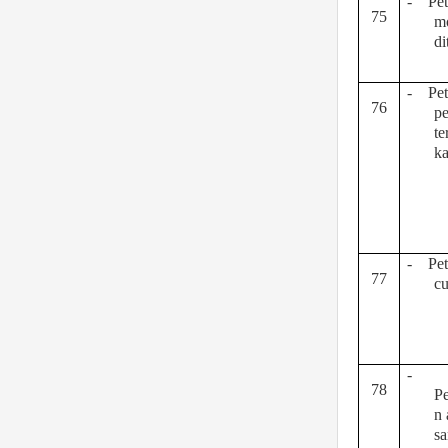
-
Pet
75
m
d
-
Pe
76
pe
te
ka
-
Pe
77
cu
-
78
P
n 
s