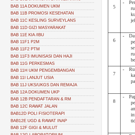
-
Pe
BAB 11A DOKUMEN UKM
5
r
BAB 11B PROMOSI KESEHATAN
k
je
BAB 11C KESLING SURVEYLANS
BAB 11D GIZI MASYARAKAT
BAB 11E KIA /IBU
-
Da
6
pe
BAB 11F1 P2M
se
BAB 11F2 PTM
r
BAB 11F3 IMUNISASI DAN HAJI
b
BAB 11G PERKESMAS
-
Ru
BAB 11H UKM PENGEMBANGAN
7
ka
BAB 11I LANJUT USIA
p
BAB 11J UKS/UKGS DAN REMAJA
BAB 12A DOKUMEN UKP
-
Pa
BAB 12B PENDAFTARAN & RM
8
p
BAB 12C RAWAT JALAN
a
BAB12D POLI FISIOTERAPI
in
ti
BAB12E UGD & RAWAT INAP
BAB 12F GIGI & MULUT
BAB 12G LABORATORIUM