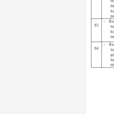
or
d
k
p
-
Ru
83
tu
k
m
-
Ru
84
t
gi
ha
d