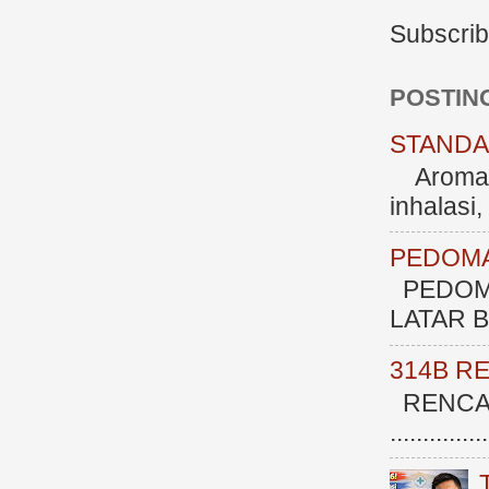
Subscrib
POSTIN
STANDAR
Aromate
inhalasi
PEDOMA
PEDOM
LATAR BE
314B R
RENCAN
.............