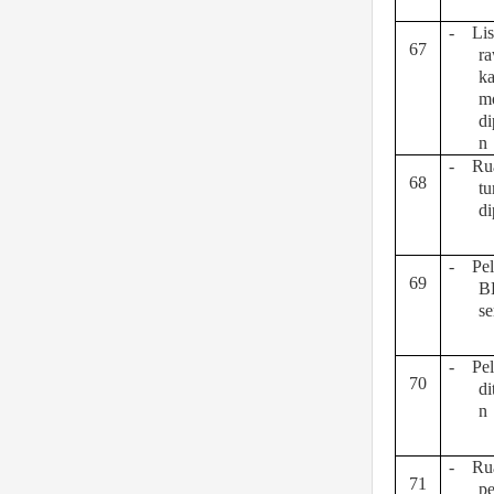
-
Lis
67
ra
ka
m
di
n
-
Ru
68
t
di
-
Pe
69
B
se
-
Pe
70
di
n
-
Ru
71
pe