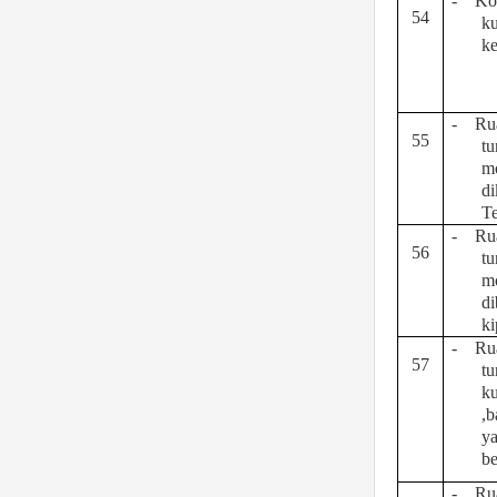
-
Ko
54
k
ke
-
Ru
55
t
m
di
Te
-
Ru
56
t
m
di
ki
-
Ru
57
t
ku
,b
y
be
-
Ru