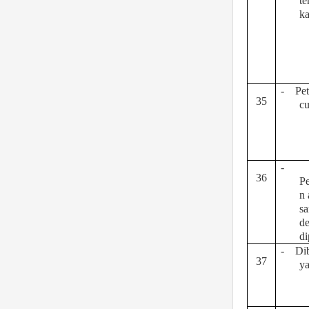
te
ka
-
Pe
35
cu
-
36
P
n 
s
d
di
-
Dib
37
ya