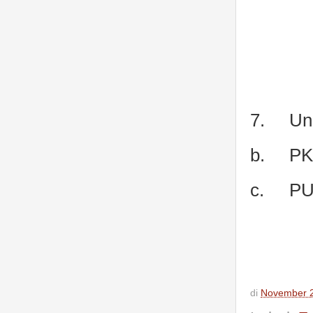
7.
Uni
b.
P
c.
P
di
November 2