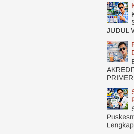
JUDUL 
AKREDI
PRIMER )
Puskesma
Lengkap (