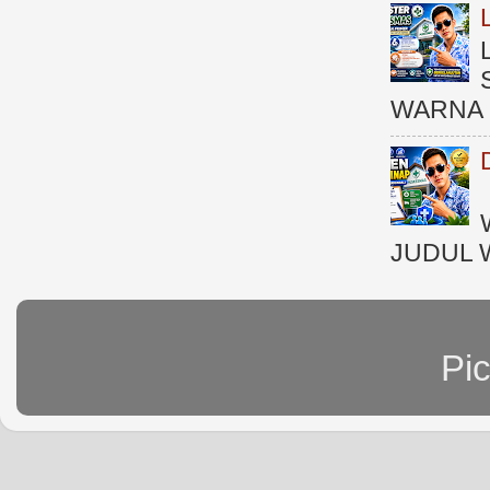
WARNA 
JUDUL 
Pi