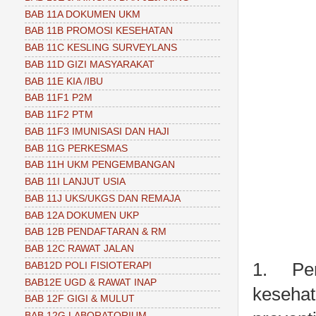
BAB 11A DOKUMEN UKM
BAB 11B PROMOSI KESEHATAN
BAB 11C KESLING SURVEYLANS
BAB 11D GIZI MASYARAKAT
BAB 11E KIA /IBU
BAB 11F1 P2M
BAB 11F2 PTM
BAB 11F3 IMUNISASI DAN HAJI
BAB 11G PERKESMAS
BAB 11H UKM PENGEMBANGAN
BAB 11I LANJUT USIA
BAB 11J UKS/UKGS DAN REMAJA
BAB 12A DOKUMEN UKP
BAB 12B PENDAFTARAN & RM
BAB 12C RAWAT JALAN
1.
Pe
BAB12D POLI FISIOTERAPI
BAB12E UGD & RAWAT INAP
kesehat
BAB 12F GIGI & MULUT
BAB 12G LABORATORIUM