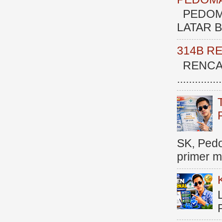
PEDOM
LATAR BE
314B R
RENCAN
.............
SK, Ped
primer me