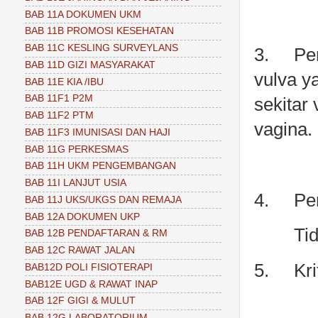
BAB 11A DOKUMEN UKM
BAB 11B PROMOSI KESEHATAN
BAB 11C KESLING SURVEYLANS
3.
Pe
BAB 11D GIZI MASYARAKAT
vulva y
BAB 11E KIA /IBU
BAB 11F1 P2M
sekitar
BAB 11F2 PTM
vagina.
BAB 11F3 IMUNISASI DAN HAJI
BAB 11G PERKESMAS
BAB 11H UKM PENGEMBANGAN
BAB 11I LANJUT USIA
4.
Pe
BAB 11J UKS/UKGS DAN REMAJA
BAB 12A DOKUMEN UKP
Ti
BAB 12B PENDAFTARAN & RM
BAB 12C RAWAT JALAN
5.
Kri
BAB12D POLI FISIOTERAPI
BAB12E UGD & RAWAT INAP
BAB 12F GIGI & MULUT
BAB 12G LABORATORIUM