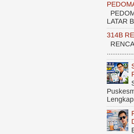
PEDOMA
PEDOM
LATAR BE
314B R
RENCAN
.............
Puskesma
Lengkap (