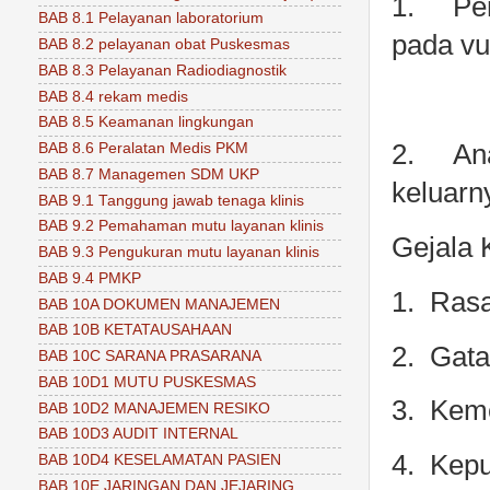
1.
Pen
BAB 8.1 Pelayanan laboratorium
pada vu
BAB 8.2 pelayanan obat Puskesmas
BAB 8.3 Pelayanan Radiodiagnostik
BAB 8.4 rekam medis
BAB 8.5 Keamanan lingkungan
2.
An
BAB 8.6 Peralatan Medis PKM
BAB 8.7 Managemen SDM UKP
keluarn
BAB 9.1 Tanggung jawab tenaga klinis
BAB 9.2 Pemahaman mutu layanan klinis
Gejala K
BAB 9.3 Pengukuran mutu layanan klinis
BAB 9.4 PMKP
1. Rasa
BAB 10A DOKUMEN MANAJEMEN
BAB 10B KETATAUSAHAAN
2. Gata
BAB 10C SARANA PRASARANA
BAB 10D1 MUTU PUSKESMAS
3. Keme
BAB 10D2 MANAJEMEN RESIKO
BAB 10D3 AUDIT INTERNAL
4. Kepu
BAB 10D4 KESELAMATAN PASIEN
BAB 10E JARINGAN DAN JEJARING