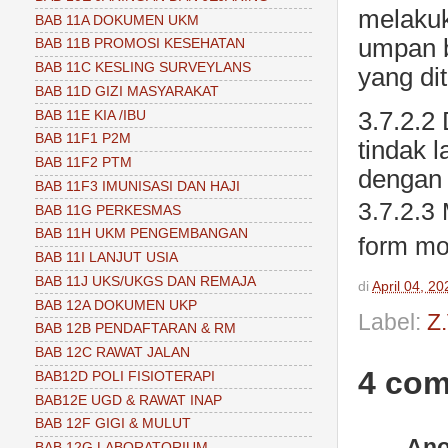
melakuk
BAB 11A DOKUMEN UKM
umpan b
BAB 11B PROMOSI KESEHATAN
BAB 11C KESLING SURVEYLANS
yang di
BAB 11D GIZI MASYARAKAT
3.7.2.2
BAB 11E KIA /IBU
BAB 11F1 P2M
tindak 
BAB 11F2 PTM
dengan 
BAB 11F3 IMUNISASI DAN HAJI
3.7.2.3
BAB 11G PERKESMAS
BAB 11H UKM PENGEMBANGAN
form mo
BAB 11I LANJUT USIA
BAB 11J UKS/UKGS DAN REMAJA
di
April 04, 20
BAB 12A DOKUMEN UKP
Label:
Z
BAB 12B PENDAFTARAN & RM
BAB 12C RAWAT JALAN
4 co
BAB12D POLI FISIOTERAPI
BAB12E UGD & RAWAT INAP
BAB 12F GIGI & MULUT
An
BAB 12G LABORATORIUM