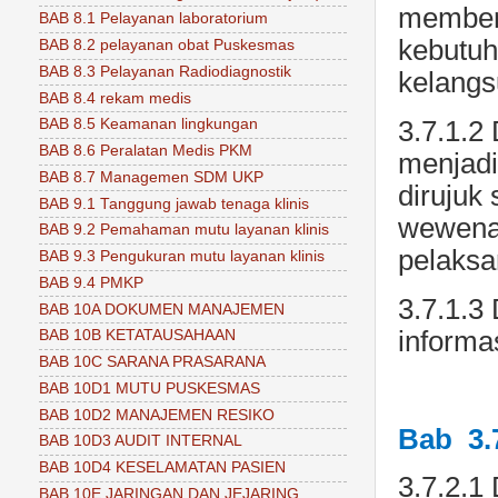
memberi
BAB 8.1 Pelayanan laboratorium
kebutuh
BAB 8.2 pelayanan obat Puskesmas
BAB 8.3 Pelayanan Radiodiagnostik
kelangs
BAB 8.4 rekam medis
3.7.1.2
BAB 8.5 Keamanan lingkungan
BAB 8.6 Peralatan Medis PKM
menjadi
BAB 8.7 Managemen SDM UKP
dirujuk
BAB 9.1 Tanggung jawab tenaga klinis
wewenan
BAB 9.2 Pemahaman mutu layanan klinis
pelaksa
BAB 9.3 Pengukuran mutu layanan klinis
BAB 9.4 PMKP
3.7.1.3
BAB 10A DOKUMEN MANAJEMEN
informa
BAB 10B KETATAUSAHAAN
BAB 10C SARANA PRASARANA
BAB 10D1 MUTU PUSKESMAS
BAB 10D2 MANAJEMEN RESIKO
Bab 3.7
BAB 10D3 AUDIT INTERNAL
BAB 10D4 KESELAMATAN PASIEN
3.7.2.1
BAB 10E JARINGAN DAN JEJARING