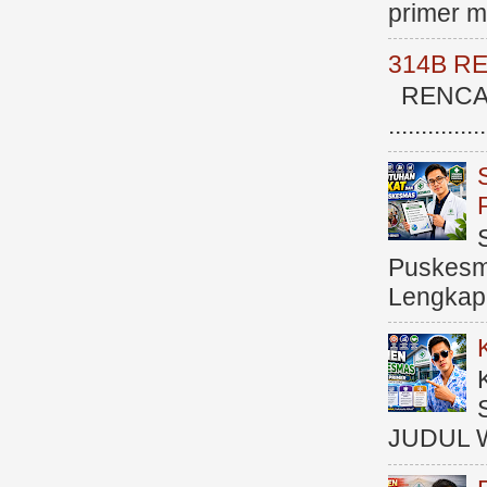
primer me
314B R
RENCAN
.............
Puskesma
Lengkap (
JUDUL 