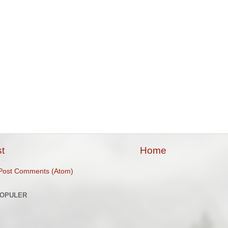
t
Home
Post Comments (Atom)
POPULER