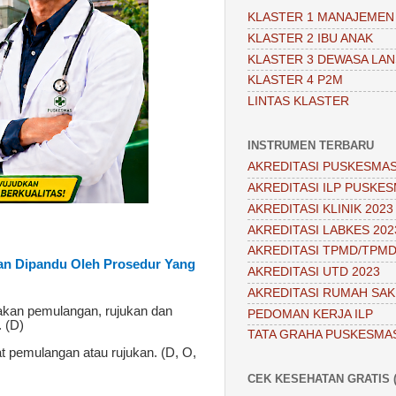
KLASTER 1 MANAJEMEN
KLASTER 2 IBU ANAK
KLASTER 3 DEWASA LAN
KLASTER 4 P2M
LINTAS KLASTER
INSTRUMEN TERBARU
AKREDITASI PUSKESMAS
AKREDITASI ILP PUSKES
AKREDITASI KLINIK 2023
AKREDITASI LABKES 202
AKREDITASI TPMD/TPMD
an Dipandu Oleh Prosedur Yang
AKREDITASI UTD 2023
AKREDITASI RUMAH SAKI
nakan pemulangan, rujukan dan
PEDOMAN KERJA ILP
. (D)
TATA GRAHA PUSKESMA
t pemulangan atau rujukan. (D, O,
CEK KESEHATAN GRATIS (