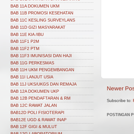
BAB 11A DOKUMEN UKM
BAB 11B PROMOSI KESEHATAN
BAB 11C KESLING SURVEYLANS
BAB 11D GIZI MASYARAKAT
BAB 11E KIA /IBU
BAB 11F1 P2M
BAB 11F2 PTM
BAB 11F3 IMUNISASI DAN HAJI
BAB 11G PERKESMAS
BAB 11H UKM PENGEMBANGAN
BAB 11I LANJUT USIA
BAB 11J UKS/UKGS DAN REMAJA
Newer Pos
BAB 12A DOKUMEN UKP
BAB 12B PENDAFTARAN & RM
Subscribe to:
BAB 12C RAWAT JALAN
BAB12D POLI FISIOTERAPI
POSTINGAN 
BAB12E UGD & RAWAT INAP
BAB 12F GIGI & MULUT
BAB 12G LABORATORIUM