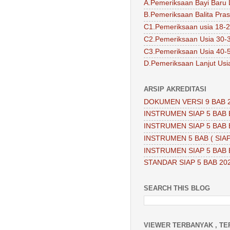
A.Pemeriksaan Bayi Baru 
B.Pemeriksaan Balita Pra
C1.Pemeriksaan usia 18-2
C2.Pemeriksaan Usia 30-
C3.Pemeriksaan Usia 40-
D.Pemeriksaan Lanjut Usi
ARSIP AKREDITASI
DOKUMEN VERSI 9 BAB 
INSTRUMEN SIAP 5 BAB 
INSTRUMEN SIAP 5 BAB 
INSTRUMEN 5 BAB ( SIAP
INSTRUMEN SIAP 5 BAB 
STANDAR SIAP 5 BAB 20
SEARCH THIS BLOG
VIEWER TERBANYAK , TE