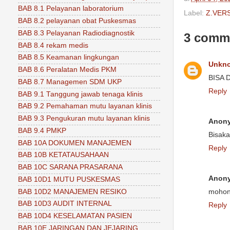
BAB 8.1 Pelayanan laboratorium
Label:
Z.VERS
BAB 8.2 pelayanan obat Puskesmas
BAB 8.3 Pelayanan Radiodiagnostik
3 comm
BAB 8.4 rekam medis
BAB 8.5 Keamanan lingkungan
Unkn
BAB 8.6 Peralatan Medis PKM
BISA 
BAB 8.7 Managemen SDM UKP
Reply
BAB 9.1 Tanggung jawab tenaga klinis
BAB 9.2 Pemahaman mutu layanan klinis
BAB 9.3 Pengukuran mutu layanan klinis
Anon
BAB 9.4 PMKP
Bisaka
BAB 10A DOKUMEN MANAJEMEN
Reply
BAB 10B KETATAUSAHAAN
BAB 10C SARANA PRASARANA
Anon
BAB 10D1 MUTU PUSKESMAS
BAB 10D2 MANAJEMEN RESIKO
mohon 
BAB 10D3 AUDIT INTERNAL
Reply
BAB 10D4 KESELAMATAN PASIEN
BAB 10E JARINGAN DAN JEJARING