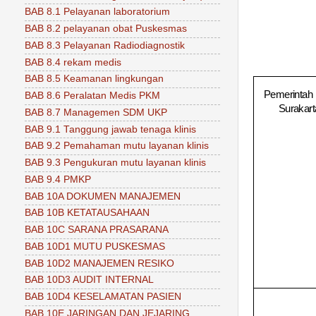
BAB 8.1 Pelayanan laboratorium
BAB 8.2 pelayanan obat Puskesmas
BAB 8.3 Pelayanan Radiodiagnostik
BAB 8.4 rekam medis
BAB 8.5 Keamanan lingkungan
Pemerintah 
BAB 8.6 Peralatan Medis PKM
Surakart
BAB 8.7 Managemen SDM UKP
BAB 9.1 Tanggung jawab tenaga klinis
BAB 9.2 Pemahaman mutu layanan klinis
BAB 9.3 Pengukuran mutu layanan klinis
BAB 9.4 PMKP
BAB 10A DOKUMEN MANAJEMEN
BAB 10B KETATAUSAHAAN
BAB 10C SARANA PRASARANA
BAB 10D1 MUTU PUSKESMAS
BAB 10D2 MANAJEMEN RESIKO
BAB 10D3 AUDIT INTERNAL
BAB 10D4 KESELAMATAN PASIEN
BAB 10E JARINGAN DAN JEJARING