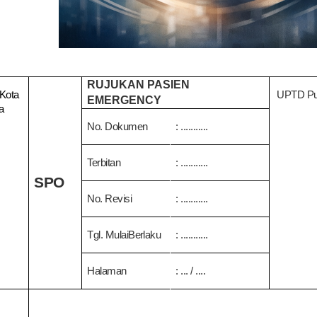
RUJUKAN PASIEN
Kota
UPTD P
EMERGENCY
a
No.
Dokumen
: ...........
Terbitan
:
...........
SPO
No. Revisi
:
...........
Tgl. MulaiBerlaku
:
...........
Halaman
:
...
/
....