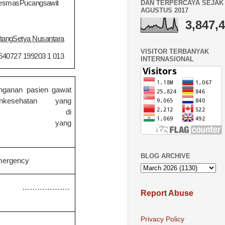
esmas
Pucangsawit
DAN TERPERCAYA SEJAK 
AGUSTUS 2017
3,847,
ntangSetya Nusantara
VISITOR TERBANYAK
640727 199203 1 013
INTERNASIONAL
nganan pasien gawat
yanankesehatan yang
uditangani di
anketentuan yang
BLOG ARCHIVE
mergency
r ……………….
Report Abuse
Privacy Policy