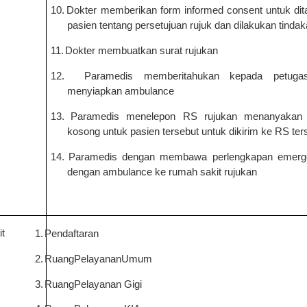
10.
Dokter memberikan form informed consent untuk dit
pasien tentang persetujuan rujuk dan dilakukan tinda
11.
Dokter membuatkan surat rujukan
12.
P
aramedis
memberitahukan kepada petuga
menyiapkan ambulance
13.
Paramedis
menelepon
RS
rujukan menanyakan 
kosong untuk pasien tersebut untuk dikirim ke
RS
ter
14.
Paramedis
dengan membawa perlengkapan emerge
dengan ambulance ke rumah sakit rujukan
it
1.
Pendaftaran
2.
RuangPelayananUmum
3.
RuangPelayanan Gigi