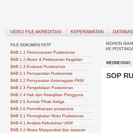
VIDEO FILE AKREDITASI
KEPERAWATAN
DATABA
MOHON MAAF 
FILE DOKUMEN FKTP
KE POSTING
BAB 1.1 Perencanaan Puskesmas
BAB 1.2 Akses & Pelaksanan Kegiatan
WEDNESDAY, 
BAB 1.3 Evaluasi Puskesmas
BAB 2.1 Persyaratan Puskesmas
SOP R
BAB 2.2 Persyaratan Ketenagaan PKM
BAB 2.3 Pengelolaan Puskesmas
BAB 2.4 Hak dan Kewajiban Pengguna
BAB 2.5 Kontak Pihak Ketiga
BAB 2.6 Pemeliharaan prasarana
BAB 3.1 Peningkatan Mutu Puskesmas
BAB 4.1 Analisis Kebutuhan UKM
BAB 4.2 Akses Masyarakat dan sasaran