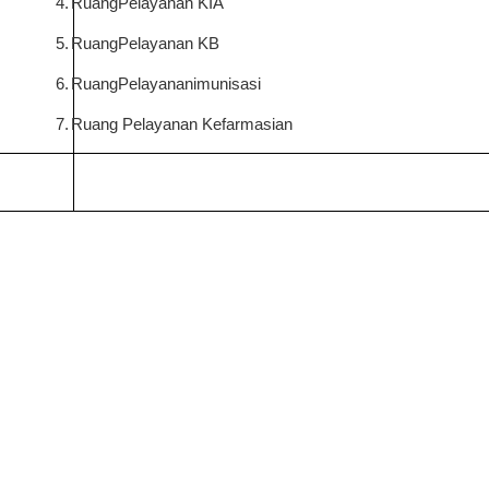
4.
RuangPelayanan KIA
5.
RuangPelayanan KB
6.
RuangPelayananimunisasi
7.
Ruang Pelayanan Kefarmasian