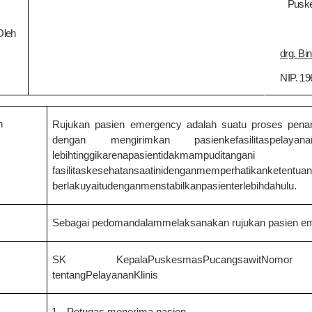
Pusk
Oleh
drg. Bi
NIP.
19
n
Rujukan pasien emergency adalah suatu proses pena
d
engan
mengirimkan
pasienkefasilitaspela
lebihtinggikarenapasientidakmamp
fasilitaskesehatansaatinidenganmemperhatik
berlakuyaitudenganmenstabilkanpasienterlebihdahulu.
Sebagai pedoman
dalam
melaksanakan rujukan pasien e
SK KepalaPuskesmas
Pucangsawit
Nomo
tentangPelayananKlinis
1.
Petugas
menerima pasien