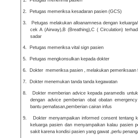
2.
Petugas memeriksa kesadaran pasien (GCS)
3.
Petugas melakukan alloanamnesa dengan keluarga
cek A (Airway),B (Breathing),C ( Circulation) terha
sadar
4.
Petugas memeriksa vital sign pasien
5.
Petugas mengkonsulkan kepada dokter
6.
Dokter
memer
i
ksa pasien , melakukan pemeriksaan f
7.
Dokter menemukan tanda tanda kegawatan
8.
Dokter memberian advice kepada
paramedis
untuk
dengan advice pemberian obat obatan emergency 
bantu pernafasan,pemberian cairan infus
9.
Dokter menyampaikan informed consent tentang k
keluarga pasien dan menyampaikan kalau pasien pe
sakit karena kondisi pasien yang gawat ,perlu penan