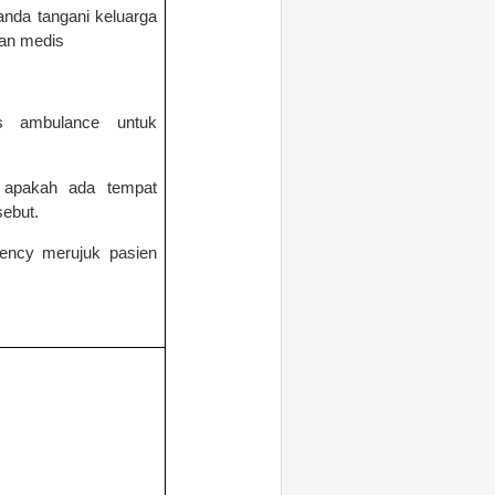
anda tangani keluarga
kan medis
s ambulance untuk
apakah ada tempat
sebut.
ncy merujuk pasien