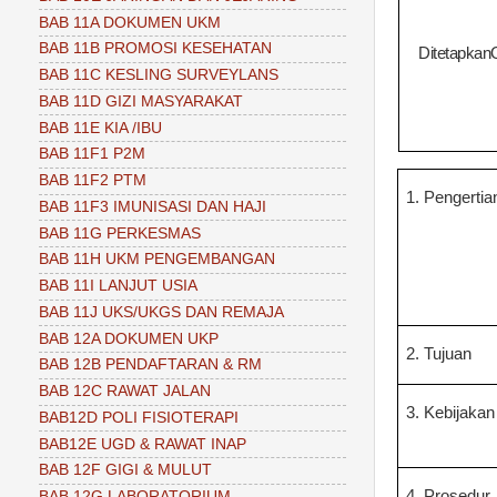
BAB 11A DOKUMEN UKM
BAB 11B PROMOSI KESEHATAN
Ditetapkan
BAB 11C KESLING SURVEYLANS
BAB 11D GIZI MASYARAKAT
BAB 11E KIA /IBU
BAB 11F1 P2M
BAB 11F2 PTM
1. Pengertia
BAB 11F3 IMUNISASI DAN HAJI
BAB 11G PERKESMAS
BAB 11H UKM PENGEMBANGAN
BAB 11I LANJUT USIA
BAB 11J UKS/UKGS DAN REMAJA
BAB 12A DOKUMEN UKP
2. Tujuan
BAB 12B PENDAFTARAN & RM
BAB 12C RAWAT JALAN
3. Kebijakan
BAB12D POLI FISIOTERAPI
BAB12E UGD & RAWAT INAP
BAB 12F GIGI & MULUT
4. Prosedur
BAB 12G LABORATORIUM