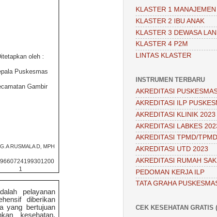
KLASTER 1 MANAJEMEN
KLASTER 2 IBU ANAK
KLASTER 3 DEWASA LAN
KLASTER 4 P2M
LINTAS KLASTER
itetapkan oleh :
pala Puskesmas
INSTRUMEN TERBARU
ecamatan Gambir
AKREDITASI PUSKESMAS
AKREDITASI ILP PUSKES
AKREDITASI KLINIK 2023
AKREDITASI LABKES 202
AKREDITASI TPMD/TPMD
I.G.A RUSMALA D, MPH
AKREDITASI UTD 2023
AKREDITASI RUMAH SAKI
19660724199301200
1
PEDOMAN KERJA ILP
TATA GRAHA PUSKESMA
dalah pelayanan
ensif diberikan
ka yang bertujuan
CEK KESEHATAN GRATIS (
hkan kesehatan,