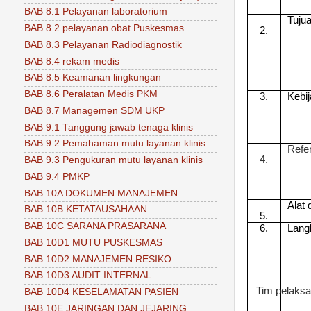
BAB 8.1 Pelayanan laboratorium
Tuju
BAB 8.2 pelayanan obat Puskesmas
2.
BAB 8.3 Pelayanan Radiodiagnostik
BAB 8.4 rekam medis
BAB 8.5 Keamanan lingkungan
BAB 8.6 Peralatan Medis PKM
3.
Kebi
BAB 8.7 Managemen SDM UKP
BAB 9.1 Tanggung jawab tenaga klinis
BAB 9.2 Pemahaman mutu layanan klinis
Refe
4.
BAB 9.3 Pengukuran mutu layanan klinis
BAB 9.4 PMKP
BAB 10A DOKUMEN MANAJEMEN
Alat
BAB 10B KETATAUSAHAAN
5.
BAB 10C SARANA PRASARANA
6.
Lang
BAB 10D1 MUTU PUSKESMAS
BAB 10D2 MANAJEMEN RESIKO
BAB 10D3 AUDIT INTERNAL
Tim pelaks
BAB 10D4 KESELAMATAN PASIEN
BAB 10E JARINGAN DAN JEJARING