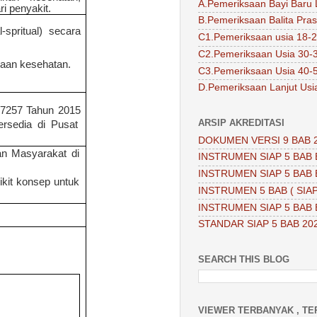
A.Pemeriksaan Bayi Baru 
i penyakit.
B.Pemeriksaan Balita Pra
-spritual) secara
C1.Pemeriksaan usia 18-2
C2.Pemeriksaan Usia 30-
raan kesehatan.
C3.Pemeriksaan Usia 40-
D.Pemeriksaan Lanjut Usi
7257 Tahun 2015
ARSIP AKREDITASI
rsedia di Pusat
DOKUMEN VERSI 9 BAB 
n Masyarakat di
INSTRUMEN SIAP 5 BAB 
INSTRUMEN SIAP 5 BAB 
kit konsep untuk
INSTRUMEN 5 BAB ( SIAP
INSTRUMEN SIAP 5 BAB 
STANDAR SIAP 5 BAB 20
SEARCH THIS BLOG
VIEWER TERBANYAK , TE