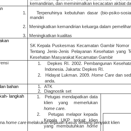
kemandirian, dan meminimalkan kecacatan akbiat dar
an
1.
Terpenuhinya kebutuhan dasar (bio-psiko-sosial
mandiri
2.
Meningkatkan kemandirian keluarga dalam pemeliha
3.
Meningkatkan kualitas
jakan
SK Kepala Puskesmas Kecamatan Gambir Nomor
Tentang Jenis-Jenis Pelayanan Kesehatan yang Te
Kesehatan Masyarakat Kecamatan Gambir
rensi
1.
Depkes RI. 2002. Pembangunan Kesehata
Indonesia. Jakarta: Depkes RI.
2.
Hidayat Lukman. 2009.
Home Care
dan sedi
anda.
 dan bahan
1.
ATK
2.
Diagnostik set
kah- langkah
1.
Petugas mendapatkan data
klien yang memerlukan
home care
.
2.
Petugas melapor kepada
Kepala UKP terkait klien
ana
home care
melakukan tinjauan kasus tentang penyakit klien
yang membutuhkan
home