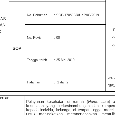
No.
Dokumen
: SOP/170/GBR/UKP/05/201
9
MAS
TAN
D
R
No. Revisi
: 00
Ke
K
SOP
Tanggal terbit
: 25 Mei 201
9
drg. 
Halaman
:
1
dari
2
NIP.
ertian
Pelayanan kesehatan di rumah (
Home care
) a
kesehatan yang berkesinambungan dan kompereh
kepada individu, keluarga, di tempat tinggal mere
untuk meningkatkan, mempertahankan, memuli