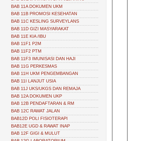
BAB 11A DOKUMEN UKM
BAB 11B PROMOSI KESEHATAN
BAB 11C KESLING SURVEYLANS
BAB 11D GIZI MASYARAKAT
BAB 11E KIA /IBU
BAB 11F1 P2M
BAB 11F2 PTM
BAB 11F3 IMUNISASI DAN HAJI
BAB 11G PERKESMAS
BAB 11H UKM PENGEMBANGAN
BAB 11I LANJUT USIA
BAB 11J UKS/UKGS DAN REMAJA
BAB 12A DOKUMEN UKP
BAB 12B PENDAFTARAN & RM
BAB 12C RAWAT JALAN
BAB12D POLI FISIOTERAPI
BAB12E UGD & RAWAT INAP
BAB 12F GIGI & MULUT
BAB 12G LABORATORIUM