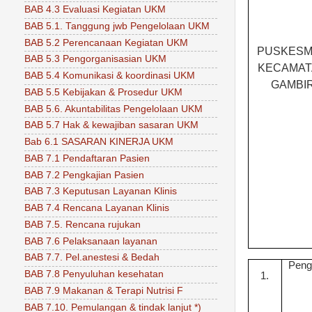
BAB 4.3 Evaluasi Kegiatan UKM
BAB 5.1. Tanggung jwb Pengelolaan UKM
BAB 5.2 Perencanaan Kegiatan UKM
PUSKES
BAB 5.3 Pengorganisasian UKM
KECAMA
BAB 5.4 Komunikasi & koordinasi UKM
GAMBI
BAB 5.5 Kebijakan & Prosedur UKM
BAB 5.6. Akuntabilitas Pengelolaan UKM
BAB 5.7 Hak & kewajiban sasaran UKM
Bab 6.1 SASARAN KINERJA UKM
BAB 7.1 Pendaftaran Pasien
BAB 7.2 Pengkajian Pasien
BAB 7.3 Keputusan Layanan Klinis
BAB 7.4 Rencana Layanan Klinis
BAB 7.5. Rencana rujukan
BAB 7.6 Pelaksanaan layanan
BAB 7.7. Pel.anestesi & Bedah
Peng
BAB 7.8 Penyuluhan kesehatan
1.
BAB 7.9 Makanan & Terapi Nutrisi F
BAB 7.10. Pemulangan & tindak lanjut *)