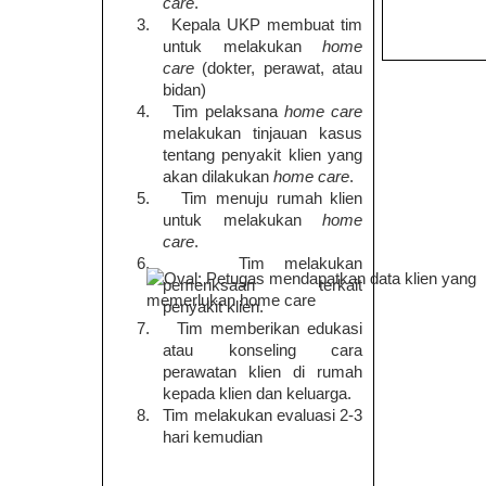
care
.
3.
Kepala UKP membuat tim
untuk melakukan
home
care
(dokter, perawat, atau
bidan)
4.
Tim pelaksana
home care
melakukan tinjauan kasus
tentang penyakit klien yang
akan dilakukan
home care
.
5.
Tim menuju rumah klien
untuk melakukan
home
care
.
6.
Tim melakukan
pemeriksaan terkait
penyakit klien.
7.
Tim memberikan edukasi
atau konseling cara
perawatan klien di rumah
kepada klien dan keluarga.
8.
Tim melakukan evaluasi 2-3
hari kemudian