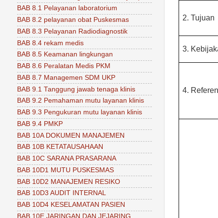
BAB 8.1 Pelayanan laboratorium
2.
Tujuan
BAB 8.2 pelayanan obat Puskesmas
BAB 8.3 Pelayanan Radiodiagnostik
BAB 8.4 rekam medis
3.
Kebija
BAB 8.5 Keamanan lingkungan
BAB 8.6 Peralatan Medis PKM
BAB 8.7 Managemen SDM UKP
BAB 9.1 Tanggung jawab tenaga klinis
4.
Referen
BAB 9.2 Pemahaman mutu layanan klinis
BAB 9.3 Pengukuran mutu layanan klinis
BAB 9.4 PMKP
BAB 10A DOKUMEN MANAJEMEN
BAB 10B KETATAUSAHAAN
BAB 10C SARANA PRASARANA
BAB 10D1 MUTU PUSKESMAS
BAB 10D2 MANAJEMEN RESIKO
BAB 10D3 AUDIT INTERNAL
BAB 10D4 KESELAMATAN PASIEN
BAB 10E JARINGAN DAN JEJARING