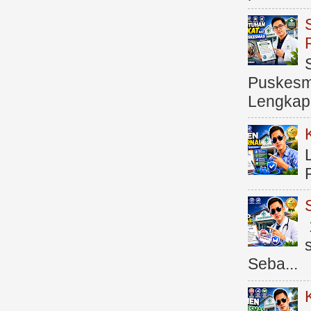
Puskesma
Lengkap (
Seba...