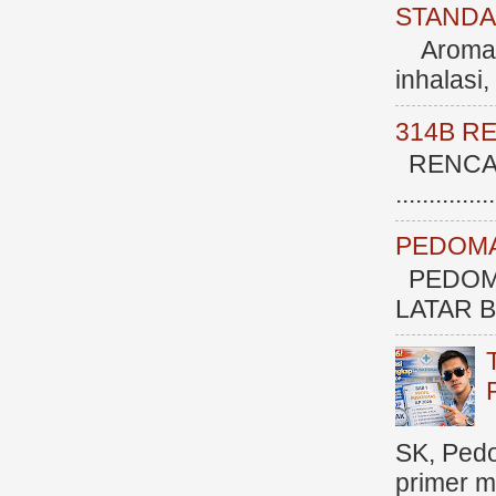
STANDAR
Aromate
inhalasi
314B R
RENCAN
.............
PEDOMA
PEDOM
LATAR BE
SK, Ped
primer me