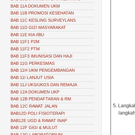
BAB 11A DOKUMEN UKM
BAB 11B PROMOSI KESEHATAN
BAB 11C KESLING SURVEYLANS
BAB 11D GIZI MASYARAKAT
BAB 11E KIA /IBU
BAB 11F1 P2M
BAB 11F2 PTM
BAB 11F3 IMUNISASI DAN HAJI
BAB 11G PERKESMAS
BAB 11H UKM PENGEMBANGAN
BAB 11I LANJUT USIA
BAB 11J UKS/UKGS DAN REMAJA
BAB 12A DOKUMEN UKP
BAB 12B PENDAFTARAN & RM
5.
Langka
BAB 12C RAWAT JALAN
langka
BAB12D POLI FISIOTERAPI
BAB12E UGD & RAWAT INAP
BAB 12F GIGI & MULUT
BAB 12G LABORATORIUM