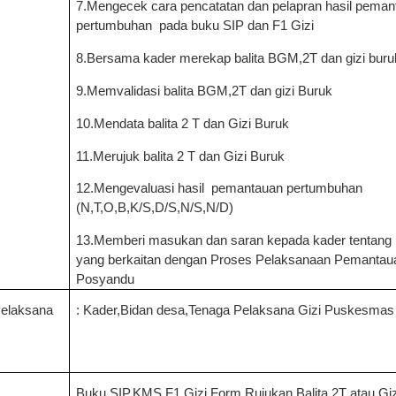
7.Mengecek cara pencatatan dan pelapran hasil peman
pertumbuhan
pada buku SIP dan F1 Gizi
8.Bersama kader merekap balita BGM,2T dan gizi buru
9.Memvalidasi balita BGM,2T dan gizi Buruk
10.Mendata balita 2 T dan Gizi Buruk
11.Merujuk balita 2 T dan Gizi Buruk
12.Mengevaluasi hasil
pemantauan pertumbuhan
(N,T,O,B,K/S,D/S,N/S,N/D)
13.Memberi masukan dan saran kepada kader tentang h
yang berkaitan dengan Proses Pelaksanaan Pemantaua
Posyandu
Pelaksana
: Kader,Bidan desa,Tenaga Pelaksana Gizi Puskesmas
Buku SIP,KMS,F1 Gizi,Form Rujukan Balita 2T atau Giz