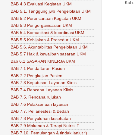
Kab.
BAB 4.3 Evaluasi Kegiatan UKM
BAB 5.1. Tanggung jwb Pengelolaan UKM
BAB 5.2 Perencanaan Kegiatan UKM
BAB 5.3 Pengorganisasian UKM
BAB 5.4 Komunikasi & koordinasi UKM
BAB 5.5 Kebijakan & Prosedur UKM
BAB 5.6. Akuntabilitas Pengelolaan UKM
BAB 5.7 Hak & kewajiban sasaran UKM
Bab 6.1 SASARAN KINERJA UKM
BAB 7.1 Pendaftaran Pasien
BAB 7.2 Pengkajian Pasien
BAB 7.3 Keputusan Layanan Klinis
BAB 7.4 Rencana Layanan Klinis
BAB 7.5. Rencana rujukan
BAB 7.6 Pelaksanaan layanan
BAB 7.7. Pel.anestesi & Bedah
BAB 7.8 Penyuluhan kesehatan
BAB 7.9 Makanan & Terapi Nutrisi F
BAB 7.10. Pemulangan & tindak lanjut *)