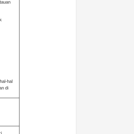
tauan
k
al-hal
n di
i