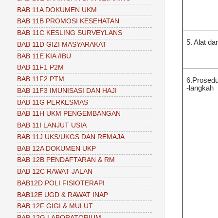
BAB 11A DOKUMEN UKM
BAB 11B PROMOSI KESEHATAN
BAB 11C KESLING SURVEYLANS
5. Alat d
BAB 11D GIZI MASYARAKAT
BAB 11E KIA /IBU
BAB 11F1 P2M
BAB 11F2 PTM
6.Prosed
-langkah
BAB 11F3 IMUNISASI DAN HAJI
BAB 11G PERKESMAS
BAB 11H UKM PENGEMBANGAN
BAB 11I LANJUT USIA
BAB 11J UKS/UKGS DAN REMAJA
BAB 12A DOKUMEN UKP
BAB 12B PENDAFTARAN & RM
BAB 12C RAWAT JALAN
BAB12D POLI FISIOTERAPI
BAB12E UGD & RAWAT INAP
BAB 12F GIGI & MULUT
BAB 12G LABORATORIUM