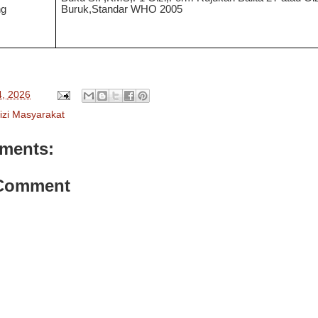
ng
Buruk,Standar WHO 2005
4, 2026
izi Masyarakat
ments:
 Comment