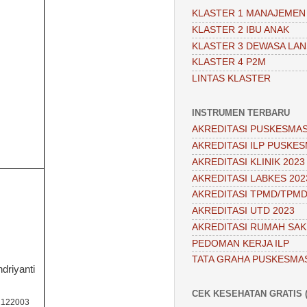
KLASTER 1 MANAJEMEN
KLASTER 2 IBU ANAK
KLASTER 3 DEWASA LAN
KLASTER 4 P2M
LINTAS KLASTER
INSTRUMEN TERBARU
AKREDITASI PUSKESMAS
AKREDITASI ILP PUSKES
AKREDITASI KLINIK 2023
AKREDITASI LABKES 202
AKREDITASI TPMD/TPMD
AKREDITASI UTD 2023
AKREDITASI RUMAH SAKI
PEDOMAN KERJA ILP
TATA GRAHA PUSKESMA
ndriyanti
CEK KESEHATAN GRATIS (
2122003