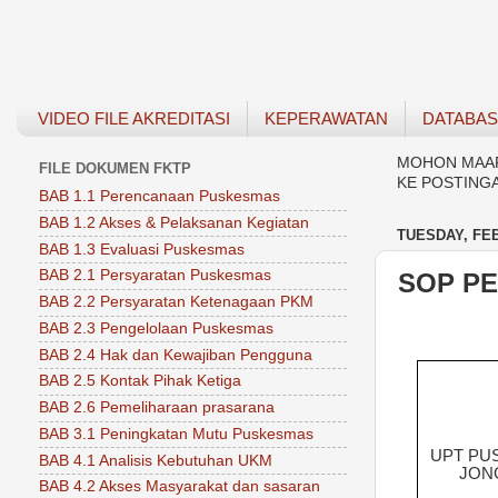
VIDEO FILE AKREDITASI
KEPERAWATAN
DATABA
MOHON MAAF 
FILE DOKUMEN FKTP
KE POSTING
BAB 1.1 Perencanaan Puskesmas
BAB 1.2 Akses & Pelaksanan Kegiatan
TUESDAY, FEB
BAB 1.3 Evaluasi Puskesmas
BAB 2.1 Persyaratan Puskesmas
SOP P
BAB 2.2 Persyaratan Ketenagaan PKM
BAB 2.3 Pengelolaan Puskesmas
BAB 2.4 Hak dan Kewajiban Pengguna
BAB 2.5 Kontak Pihak Ketiga
BAB 2.6 Pemeliharaan prasarana
BAB 3.1 Peningkatan Mutu Puskesmas
UPT PU
BAB 4.1 Analisis Kebutuhan UKM
JON
BAB 4.2 Akses Masyarakat dan sasaran