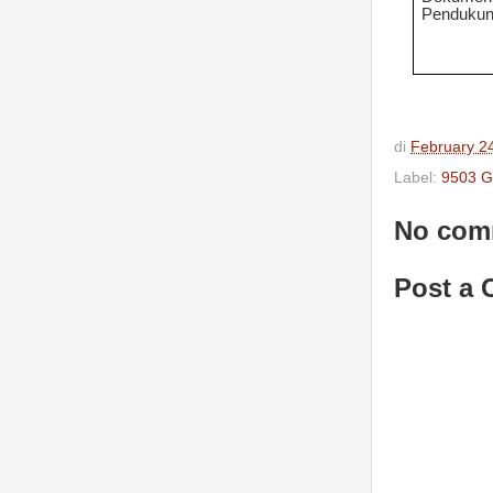
Penduku
di
February 2
Label:
9503 G
No com
Post a