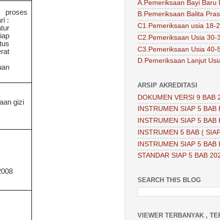
A.Pemeriksaan Bayi Baru 
n proses
B.Pemeriksaan Balita Pra
i :
C1.Pemeriksaan usia 18-2
tur
iap
C2.Pemeriksaan Usia 30-
tus
C3.Pemeriksaan Usia 40-
rat
D.Pemeriksaan Lanjut Usi
uan
ARSIP AKREDITASI
DOKUMEN VERSI 9 BAB 
an gizi
INSTRUMEN SIAP 5 BAB 
INSTRUMEN SIAP 5 BAB 
INSTRUMEN 5 BAB ( SIAP
INSTRUMEN SIAP 5 BAB 
STANDAR SIAP 5 BAB 20
2008
SEARCH THIS BLOG
VIEWER TERBANYAK , TE