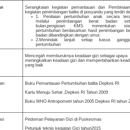
an
Serangkaian kegiatan pemantauan dan Pembinaa
kegiatan penimbangan balita di posyandu yang terdiri dar
1. Penilaian pertumbuhan anak secara tera
melalui penimbangan berat badan set
bulan,pengisian KMS menentukan sta
pertumbuhan berdasarkan hasil penimbangan be
badan dibandingkan dengan umur.
2.Menindak lanjuti setiap kasus gangg
pertumbuhan
Mencegah memburuknya keadaan gizi sebagai upaya
meningkatkan keadaan gizi dan mempertahankan keada
yang baik
kan
Buku Pemantauan Pertumbuhan balita Depkes RI
Kartu Menuju Sehat ,Depkes RI Tahun 2009
Buku WHO Antropometri tahun 2005 Depkes RI tahun 
nsi
Pedoman Pelayanan Gizi di Puskesmas
Petunjuk teknis kegiatan Gizi tahun2015