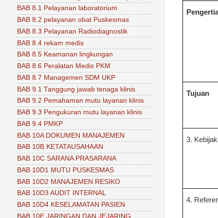
BAB 8.1 Pelayanan laboratorium
Pengerti
BAB 8.2 pelayanan obat Puskesmas
BAB 8.3 Pelayanan Radiodiagnostik
BAB 8.4 rekam medis
BAB 8.5 Keamanan lingkungan
BAB 8.6 Peralatan Medis PKM
BAB 8.7 Managemen SDM UKP
BAB 9.1 Tanggung jawab tenaga klinis
Tujuan
BAB 9.2 Pemahaman mutu layanan klinis
BAB 9.3 Pengukuran mutu layanan klinis
BAB 9.4 PMKP
BAB 10A DOKUMEN MANAJEMEN
3. Kebija
BAB 10B KETATAUSAHAAN
BAB 10C SARANA PRASARANA
BAB 10D1 MUTU PUSKESMAS
BAB 10D2 MANAJEMEN RESIKO
BAB 10D3 AUDIT INTERNAL
4. Refere
BAB 10D4 KESELAMATAN PASIEN
BAB 10E JARINGAN DAN JEJARING