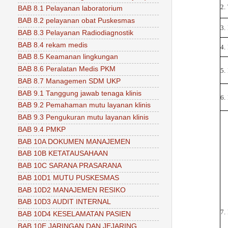
2.
BAB 8.1 Pelayanan laboratorium
BAB 8.2 pelayanan obat Puskesmas
3.
BAB 8.3 Pelayanan Radiodiagnostik
BAB 8.4 rekam medis
4.
BAB 8.5 Keamanan lingkungan
BAB 8.6 Peralatan Medis PKM
5.
BAB 8.7 Managemen SDM UKP
BAB 9.1 Tanggung jawab tenaga klinis
6.
BAB 9.2 Pemahaman mutu layanan klinis
BAB 9.3 Pengukuran mutu layanan klinis
BAB 9.4 PMKP
BAB 10A DOKUMEN MANAJEMEN
BAB 10B KETATAUSAHAAN
BAB 10C SARANA PRASARANA
BAB 10D1 MUTU PUSKESMAS
BAB 10D2 MANAJEMEN RESIKO
BAB 10D3 AUDIT INTERNAL
7.
BAB 10D4 KESELAMATAN PASIEN
BAB 10E JARINGAN DAN JEJARING