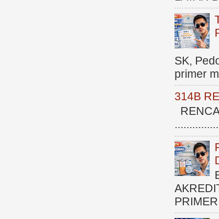
SK, Ped
primer me
314B R
RENCAN
.............
AKREDI
PRIMER )