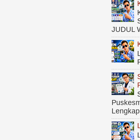
JUDUL 
Puskesma
Lengkap (