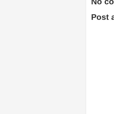
No c
Post