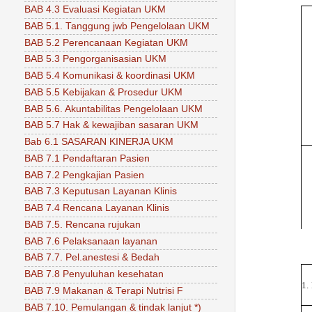
BAB 4.3 Evaluasi Kegiatan UKM
BAB 5.1. Tanggung jwb Pengelolaan UKM
BAB 5.2 Perencanaan Kegiatan UKM
BAB 5.3 Pengorganisasian UKM
BAB 5.4 Komunikasi & koordinasi UKM
BAB 5.5 Kebijakan & Prosedur UKM
BAB 5.6. Akuntabilitas Pengelolaan UKM
BAB 5.7 Hak & kewajiban sasaran UKM
Bab 6.1 SASARAN KINERJA UKM
BAB 7.1 Pendaftaran Pasien
BAB 7.2 Pengkajian Pasien
BAB 7.3 Keputusan Layanan Klinis
BAB 7.4 Rencana Layanan Klinis
BAB 7.5. Rencana rujukan
BAB 7.6 Pelaksanaan layanan
BAB 7.7. Pel.anestesi & Bedah
BAB 7.8 Penyuluhan kesehatan
1.
BAB 7.9 Makanan & Terapi Nutrisi F
BAB 7.10. Pemulangan & tindak lanjut *)