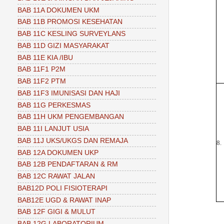
BAB 11A DOKUMEN UKM
BAB 11B PROMOSI KESEHATAN
BAB 11C KESLING SURVEYLANS
BAB 11D GIZI MASYARAKAT
BAB 11E KIA /IBU
BAB 11F1 P2M
BAB 11F2 PTM
BAB 11F3 IMUNISASI DAN HAJI
BAB 11G PERKESMAS
BAB 11H UKM PENGEMBANGAN
BAB 11I LANJUT USIA
BAB 11J UKS/UKGS DAN REMAJA
8.
BAB 12A DOKUMEN UKP
BAB 12B PENDAFTARAN & RM
BAB 12C RAWAT JALAN
BAB12D POLI FISIOTERAPI
BAB12E UGD & RAWAT INAP
BAB 12F GIGI & MULUT
BAB 12G LABORATORIUM