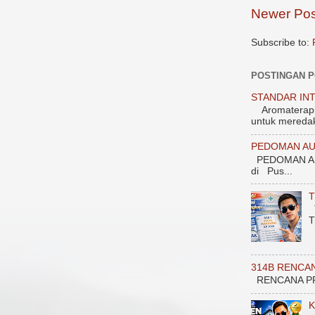
Newer Pos
Subscribe to:
POSTINGAN 
STANDAR INT
Aromaterapi 1
untuk meredak
PEDOMAN AU
PEDOMAN AU
di Pus...
T
T
T
314B RENCA
RENCANA PROGRAM
K