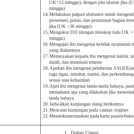
UK>12 minggu), dengan pita ukuran jika (
minggu)
14.
Melakukan palpasi abdomen untuk mengetahu
presentasi, posisi, dan penurunan bagian tere
jika (UK >36 minggu)
15.
Mengukur DJJ (dengan fetoskop kalu UK >
minggu)
16.
Mengajari ibu mengenai ketidak nyamanan 
yang dialaminya
17.
Menanyakan kepada ibu mengenai nutrisi, ta
darah, dan imunisasi tetanus
18.
Ajarkan ibu mengenai pemberian ASI,KB,lat
raga rigan, istirahat, nutrisi, dan perkembang
sesuai usia kehamilan
19.
Ajari ibu mengenai tanda-tanda bahaya, past
memahami apa yang dilakukan jika menemuk
tanda bahaya
20.
Jadwalkan kunjungan ulang berikutnya
21.
Mencatat kunjungan pada catatan /register
22.
Mendokumentasikan pada kartu pasien/buk
1.
Dokter Umum