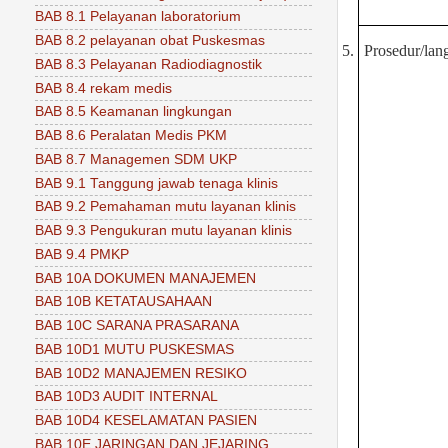
BAB 8.1 Pelayanan laboratorium
BAB 8.2 pelayanan obat Puskesmas
5.
Prosedur/lan
BAB 8.3 Pelayanan Radiodiagnostik
BAB 8.4 rekam medis
BAB 8.5 Keamanan lingkungan
BAB 8.6 Peralatan Medis PKM
BAB 8.7 Managemen SDM UKP
BAB 9.1 Tanggung jawab tenaga klinis
BAB 9.2 Pemahaman mutu layanan klinis
BAB 9.3 Pengukuran mutu layanan klinis
BAB 9.4 PMKP
BAB 10A DOKUMEN MANAJEMEN
BAB 10B KETATAUSAHAAN
BAB 10C SARANA PRASARANA
BAB 10D1 MUTU PUSKESMAS
BAB 10D2 MANAJEMEN RESIKO
BAB 10D3 AUDIT INTERNAL
BAB 10D4 KESELAMATAN PASIEN
BAB 10E JARINGAN DAN JEJARING