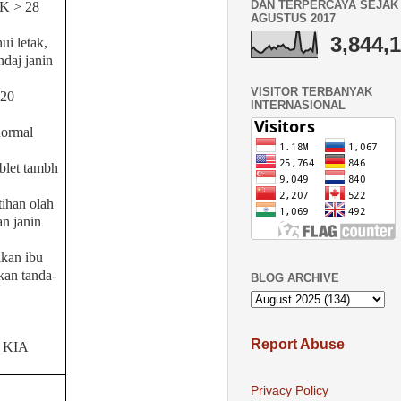
DAN TERPERCAYA SEJAK 
UK > 28
AGUSTUS 2017
3,844,
i letak,
ndaj janin
VISITOR TERBANYAK
 20
INTERNASIONAL
normal
blet tambh
ihan olah
an janin
ikan ibu
an tanda-
BLOG ARCHIVE
Report Abuse
u KIA
Privacy Policy