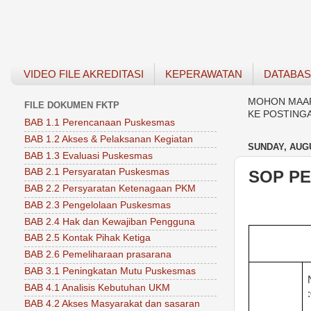
VIDEO FILE AKREDITASI
KEPERAWATAN
DATABA
MOHON MAAF 
FILE DOKUMEN FKTP
KE POSTING
BAB 1.1 Perencanaan Puskesmas
BAB 1.2 Akses & Pelaksanan Kegiatan
SUNDAY, AUGU
BAB 1.3 Evaluasi Puskesmas
BAB 2.1 Persyaratan Puskesmas
SOP PE
BAB 2.2 Persyaratan Ketenagaan PKM
BAB 2.3 Pengelolaan Puskesmas
BAB 2.4 Hak dan Kewajiban Pengguna
BAB 2.5 Kontak Pihak Ketiga
BAB 2.6 Pemeliharaan prasarana
BAB 3.1 Peningkatan Mutu Puskesmas
BAB 4.1 Analisis Kebutuhan UKM
:
BAB 4.2 Akses Masyarakat dan sasaran