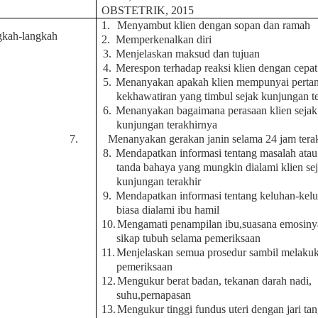
OBSTETRIK, 2015
1.
Menyambut klien dengan sopan dan ramah
gkah-langkah
2.
Memperkenalkan diri
3.
Menjelaskan maksud dan tujuan
4.
Merespon terhadap reaksi klien dengan cepat
5.
Menanyakan apakah klien mempunyai pertan
kekhawatiran yang timbul sejak kunjungan te
6.
Menanyakan bagaimana perasaan klien sejak
kunjungan terakhirnya
7.
Menanyakan gerakan janin selama 24 jam tera
8.
Mendapatkan informasi tentang masalah atau
tanda bahaya yang mungkin dialami klien se
kunjungan terakhir
9.
Mendapatkan informasi tentang keluhan-kel
biasa dialami ibu hamil
10.
Mengamati penampilan ibu,suasana emosiny
sikap tubuh selama pemeriksaan
11.
Menjelaskan semua prosedur sambil melaku
pemeriksaan
12.
Mengukur berat badan, tekanan darah nadi,
suhu,pernapasan
13.
Mengukur tinggi fundus uteri dengan jari tan