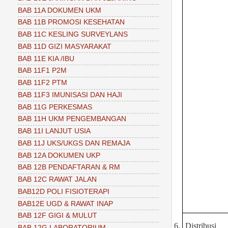
BAB 11A DOKUMEN UKM
BAB 11B PROMOSI KESEHATAN
BAB 11C KESLING SURVEYLANS
BAB 11D GIZI MASYARAKAT
BAB 11E KIA /IBU
BAB 11F1 P2M
BAB 11F2 PTM
BAB 11F3 IMUNISASI DAN HAJI
BAB 11G PERKESMAS
BAB 11H UKM PENGEMBANGAN
BAB 11I LANJUT USIA
BAB 11J UKS/UKGS DAN REMAJA
BAB 12A DOKUMEN UKP
BAB 12B PENDAFTARAN & RM
BAB 12C RAWAT JALAN
BAB12D POLI FISIOTERAPI
BAB12E UGD & RAWAT INAP
BAB 12F GIGI & MULUT
6.
Distribusi
BAB 12G LABORATORIUM