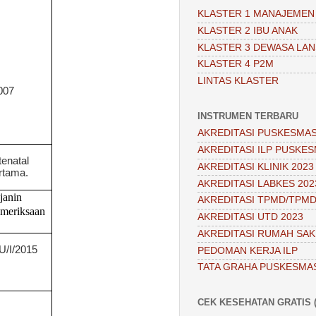
KLASTER 1 MANAJEMEN
KLASTER 2 IBU ANAK
KLASTER 3 DEWASA LAN
KLASTER 4 P2M
LINTAS KLASTER
007
INSTRUMEN TERBARU
AKREDITASI PUSKESMAS
AKREDITASI ILP PUSKES
tenatal
AKREDITASI KLINIK 2023
rtama.
AKREDITASI LABKES 202
janin
AKREDITASI TPMD/TPMD
meriksaan
AKREDITASI UTD 2023
AKREDITASI RUMAH SAKI
U
/I/2015
PEDOMAN KERJA ILP
TATA GRAHA PUSKESMA
CEK KESEHATAN GRATIS (