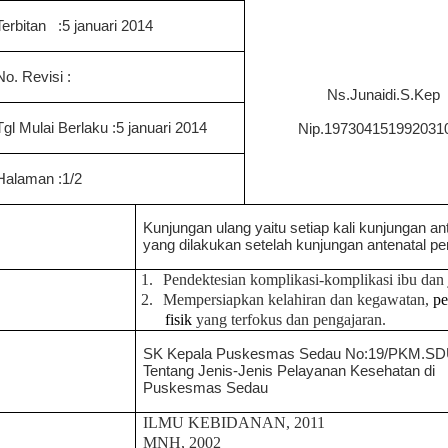
Terbitan
:
5 januari 2014
No. Revisi :
Ns.Junaidi.S.Kep
Tgl Mulai Berlaku :
5 januari 2014
Nip.19
7304151992031
Halaman :
1/2
Kunjungan ulang yaitu setiap kali kunjungan an
yang dilakukan setelah kunjungan antenatal pe
1.
Pendektesian komplikasi-komplikasi ibu dan
2.
M
empersiapkan kelahiran dan kegawatan,
pe
fisik
yang terfokus dan pengajaran.
SK Kepala Puskesmas
Sedau
No:19/PKM.
SD
Tentang Jenis-Jenis Pelayanan Kesehatan di
Puskesmas
Sedau
ILMU KEBIDANAN, 2011
MNH, 2002