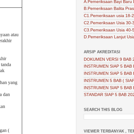
A.Pemeriksaan Bayi Baru 
B.Pemeriksaan Balita Pra
C1.Pemeriksaan usia 18-2
C2.Pemeriksaan Usia 30-
C3.Pemeriksaan Usia 40-
yaan atau
D.Pemeriksaan Lanjut Usi
rakhir
ARSIP AKREDITASI
khir
DOKUMEN VERSI 9 BAB 
 tanda
INSTRUMEN SIAP 5 BAB 
jak
INSTRUMEN SIAP 5 BAB 
INSTRUMEN 5 BAB ( SIAP
uhan yang
INSTRUMEN SIAP 5 BAB 
a dan
STANDAR SIAP 5 BAB 20
kan
SEARCH THIS BLOG
gan (
VIEWER TERBANYAK , TE