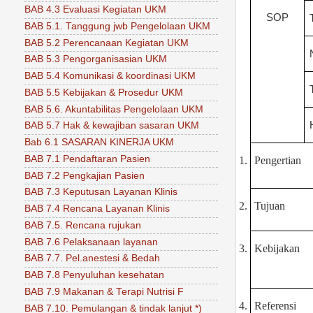
BAB 4.3 Evaluasi Kegiatan UKM
SOP
BAB 5.1. Tanggung jwb Pengelolaan UKM
BAB 5.2 Perencanaan Kegiatan UKM
BAB 5.3 Pengorganisasian UKM
BAB 5.4 Komunikasi & koordinasi UKM
BAB 5.5 Kebijakan & Prosedur UKM
BAB 5.6. Akuntabilitas Pengelolaan UKM
BAB 5.7 Hak & kewajiban sasaran UKM
Bab 6.1 SASARAN KINERJA UKM
BAB 7.1 Pendaftaran Pasien
1.
Pengertian
BAB 7.2 Pengkajian Pasien
BAB 7.3 Keputusan Layanan Klinis
2.
Tujuan
BAB 7.4 Rencana Layanan Klinis
BAB 7.5. Rencana rujukan
BAB 7.6 Pelaksanaan layanan
3.
Kebijakan
BAB 7.7. Pel.anestesi & Bedah
BAB 7.8 Penyuluhan kesehatan
BAB 7.9 Makanan & Terapi Nutrisi F
4.
Referensi
BAB 7.10. Pemulangan & tindak lanjut *)