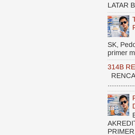
LATAR BE
SK, Ped
primer me
314B R
RENCAN
.............
AKREDI
PRIMER )