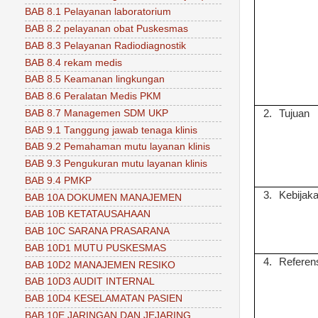
BAB 8.1 Pelayanan laboratorium
BAB 8.2 pelayanan obat Puskesmas
BAB 8.3 Pelayanan Radiodiagnostik
BAB 8.4 rekam medis
BAB 8.5 Keamanan lingkungan
BAB 8.6 Peralatan Medis PKM
BAB 8.7 Managemen SDM UKP
2.
Tujuan
BAB 9.1 Tanggung jawab tenaga klinis
BAB 9.2 Pemahaman mutu layanan klinis
BAB 9.3 Pengukuran mutu layanan klinis
BAB 9.4 PMKP
3.
Kebijak
BAB 10A DOKUMEN MANAJEMEN
BAB 10B KETATAUSAHAAN
BAB 10C SARANA PRASARANA
BAB 10D1 MUTU PUSKESMAS
4.
Referen
BAB 10D2 MANAJEMEN RESIKO
BAB 10D3 AUDIT INTERNAL
BAB 10D4 KESELAMATAN PASIEN
BAB 10E JARINGAN DAN JEJARING