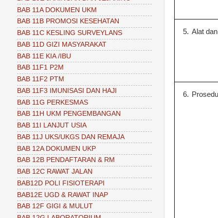
BAB 11A DOKUMEN UKM
BAB 11B PROMOSI KESEHATAN
5.
Alat da
BAB 11C KESLING SURVEYLANS
BAB 11D GIZI MASYARAKAT
BAB 11E KIA /IBU
BAB 11F1 P2M
BAB 11F2 PTM
BAB 11F3 IMUNISASI DAN HAJI
6.
Prosedu
BAB 11G PERKESMAS
BAB 11H UKM PENGEMBANGAN
BAB 11I LANJUT USIA
BAB 11J UKS/UKGS DAN REMAJA
BAB 12A DOKUMEN UKP
BAB 12B PENDAFTARAN & RM
BAB 12C RAWAT JALAN
BAB12D POLI FISIOTERAPI
BAB12E UGD & RAWAT INAP
BAB 12F GIGI & MULUT
BAB 12G LABORATORIUM