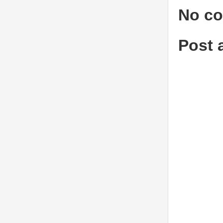
No c
Post