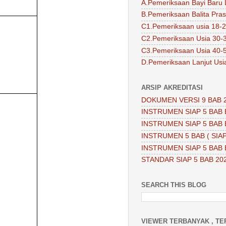
A.Pemeriksaan Bayi Baru 
B.Pemeriksaan Balita Pra
C1.Pemeriksaan usia 18-2
C2.Pemeriksaan Usia 30-
C3.Pemeriksaan Usia 40-
D.Pemeriksaan Lanjut Usi
ARSIP AKREDITASI
DOKUMEN VERSI 9 BAB 
INSTRUMEN SIAP 5 BAB 
INSTRUMEN SIAP 5 BAB 
INSTRUMEN 5 BAB ( SIAP
INSTRUMEN SIAP 5 BAB 
STANDAR SIAP 5 BAB 20
SEARCH THIS BLOG
VIEWER TERBANYAK , TE