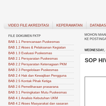
VIDEO FILE AKREDITASI
KEPERAWATAN
DATABA
MOHON MAAF 
FILE DOKUMEN FKTP
KE POSTING
BAB 1.1 Perencanaan Puskesmas
BAB 1.2 Akses & Pelaksanan Kegiatan
WEDNESDAY, J
BAB 1.3 Evaluasi Puskesmas
BAB 2.1 Persyaratan Puskesmas
SOP HI
BAB 2.2 Persyaratan Ketenagaan PKM
BAB 2.3 Pengelolaan Puskesmas
BAB 2.4 Hak dan Kewajiban Pengguna
BAB 2.5 Kontak Pihak Ketiga
BAB 2.6 Pemeliharaan prasarana
BAB 3.1 Peningkatan Mutu Puskesmas
BAB 4.1 Analisis Kebutuhan UKM
BAB 4.2 Akses Masyarakat dan sasaran