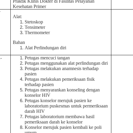
Praktik Klinis Dokter di Fasilitas Pelayanan
Kesehatan Primer
r
Alat:
Stetoskop
Tensimeter
Thermometer
Bahan
Alat Perlindungan diri
-
Petugas mencuci tangan
Petugas menggunakan alat perlindungan diri
Petugas melakukan anamnesis terhadap
pasien
Petugas melakukan pemeriksaan fisik
terhadap pasien
Petugas menyarankan konseling dengan
konselor HIV
Petugas konselor merujuk pasien ke
laboratorium puskesmas untuk permeriksaan
darah HIV
Petugas laboratorium membawa hasil
pemeriksaan darah ke konselor
Konselor merujuk pasien kembali ke poli
umum