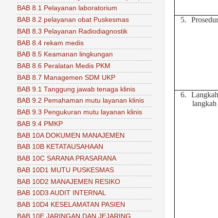
BAB 8.1 Pelayanan laboratorium
5.
Prosedu
BAB 8.2 pelayanan obat Puskesmas
BAB 8.3 Pelayanan Radiodiagnostik
BAB 8.4 rekam medis
BAB 8.5 Keamanan lingkungan
BAB 8.6 Peralatan Medis PKM
BAB 8.7 Managemen SDM UKP
BAB 9.1 Tanggung jawab tenaga klinis
6.
Langkah
BAB 9.2 Pemahaman mutu layanan klinis
langkah
BAB 9.3 Pengukuran mutu layanan klinis
BAB 9.4 PMKP
BAB 10A DOKUMEN MANAJEMEN
BAB 10B KETATAUSAHAAN
BAB 10C SARANA PRASARANA
BAB 10D1 MUTU PUSKESMAS
BAB 10D2 MANAJEMEN RESIKO
BAB 10D3 AUDIT INTERNAL
BAB 10D4 KESELAMATAN PASIEN
BAB 10E JARINGAN DAN JEJARING