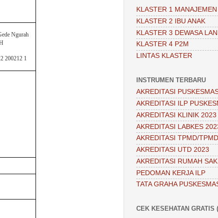
KLASTER 1 MANAJEMEN
KLASTER 2 IBU ANAK
KLASTER 3 DEWASA LAN
 Gede Ngurah
PH
KLASTER 4 P2M
LINTAS KLASTER
22 200212 1
INSTRUMEN TERBARU
AKREDITASI PUSKESMAS
AKREDITASI ILP PUSKES
AKREDITASI KLINIK 2023
AKREDITASI LABKES 202
AKREDITASI TPMD/TPMD
AKREDITASI UTD 2023
AKREDITASI RUMAH SAKI
PEDOMAN KERJA ILP
TATA GRAHA PUSKESMA
CEK KESEHATAN GRATIS (