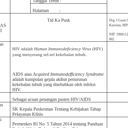
Tanggal Terbit
:
Halaman
:
Ttd Ka Pusk
Drg. I Gusti
AS
Kursista, M
I
NIP. 196611
002
an
HIV adalah
Human Immunodeficiency Virus
(HIV)
yang menyerang sel-sel kekebalan tubuh.
AIDS atau
Acquired Immunodefficiency Syndrome
adalah kumpulan gejala akibat penurunan
kekebalan tubuh yang disebabkan oleh infeksi
HIV.
Sebagai acuan penangan pasien HIV/AIDS
an
SK Kepala Puskesmas Tentang Kebijakan Tahap
Pelayanan Klinis
i
Permenkes RI No
5 Tahun 2014 tentang Panduan