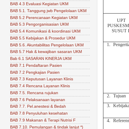
BAB 4.3 Evaluasi Kegiatan UKM
BAB 5.1. Tanggung jwb Pengelolaan UKM
BAB 5.2 Perencanaan Kegiatan UKM
UPT
BAB 5.3 Pengorganisasian UKM
PUSKESM
SUSUT I
BAB 5.4 Komunikasi & koordinasi UKM
BAB 5.5 Kebijakan & Prosedur UKM
1.
Pengerti
BAB 5.6. Akuntabilitas Pengelolaan UKM
BAB 5.7 Hak & kewajiban sasaran UKM
Bab 6.1 SASARAN KINERJA UKM
BAB 7.1 Pendaftaran Pasien
BAB 7.2 Pengkajian Pasien
BAB 7.3 Keputusan Layanan Klinis
BAB 7.4 Rencana Layanan Klinis
BAB 7.5. Rencana rujukan
2.
Tujuan
BAB 7.6 Pelaksanaan layanan
3.
Kebijak
BAB 7.7. Pel.anestesi & Bedah
BAB 7.8 Penyuluhan kesehatan
BAB 7.9 Makanan & Terapi Nutrisi F
4.
Referens
BAB 7.10. Pemulangan & tindak lanjut *)