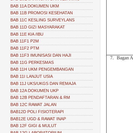
BAB 11A DOKUMEN UKM
BAB 11B PROMOSI KESEHATAN
BAB 11C KESLING SURVEYLANS
BAB 11D GIZI MASYARAKAT
BAB 11E KIA /IBU
BAB 11F1 P2M
BAB 11F2 PTM
BAB 11F3 IMUNISASI DAN HAJI
7.
Bagan Al
BAB 11G PERKESMAS
BAB 11H UKM PENGEMBANGAN
BAB 11I LANJUT USIA
BAB 11J UKS/UKGS DAN REMAJA
BAB 12A DOKUMEN UKP
BAB 12B PENDAFTARAN & RM
BAB 12C RAWAT JALAN
BAB12D POLI FISIOTERAPI
BAB12E UGD & RAWAT INAP
BAB 12F GIGI & MULUT
BAB 12G LABORATORIUM