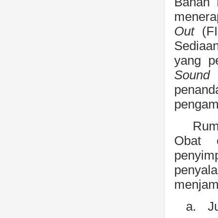
Bahan 
menera
Out
(F
Sediaa
yang p
Sound 
penand
pengamb
Rum
Obat e
penyi
penyala
menjam
a.
J