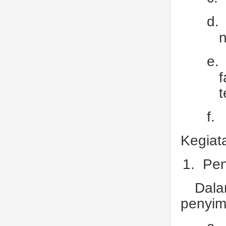
d.
n
e.
t
f.
Kegiat
1.
Pen
Dal
penyim