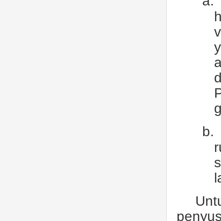
a.
v
y
a
P
g
b.
s
l
Unt
penyus