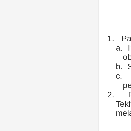
1.
P
a.
ob
b.
c.
pe
2.
Tek
mel