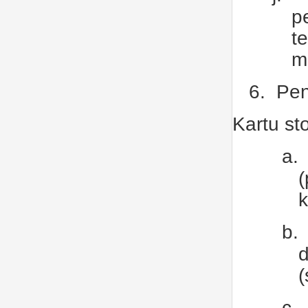
p
t
m
6.
Pen
Kartu st
a.
k
b.
d
(
c.