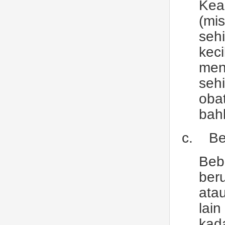
Kead
(mi
seh
keci
men
seh
oba
bah
c.
Be
Beb
ber
ata
lai
kad