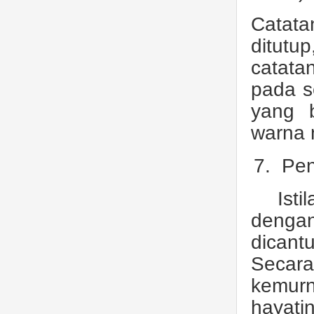
Catata
ditutu
catata
pada s
yang 
warna 
7.
Pen
Ist
dengan
dicant
Secara
kemur
hayati