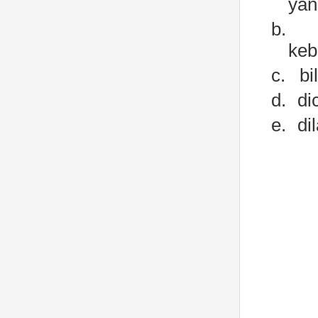
yan
b.
keb
c.
bi
d.
di
e.
di