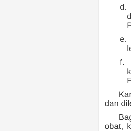
d.
d
e.
l
f.
k
F
Ka
dan di
Bag
obat, 