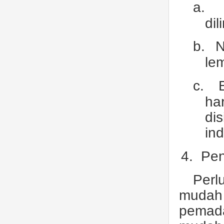
a.
dil
b.
N
le
c.
ha
di
in
4.
Pen
Perl
mudah 
pemad