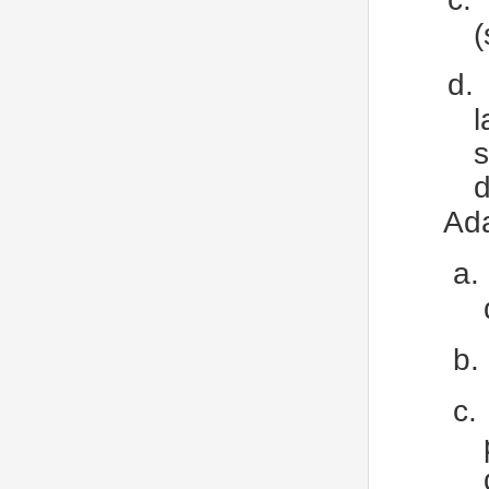
(
d.
Ada
a.
b.
c.