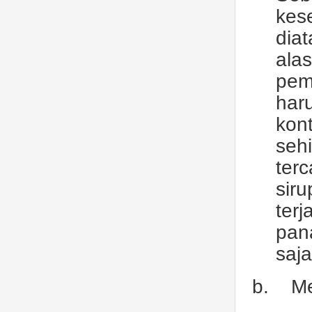
kes
dia
ala
pemi
har
kon
seh
terc
siru
ter
pan
saj
b.
Me