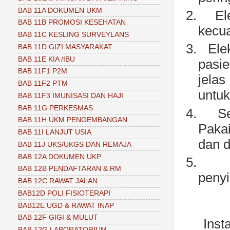
BAB 11A DOKUMEN UKM
2.
El
BAB 11B PROMOSI KESEHATAN
kecua
BAB 11C KESLING SURVEYLANS
3.
Ele
BAB 11D GIZI MASYARAKAT
BAB 11E KIA /IBU
pasi
BAB 11F1 P2M
jela
BAB 11F2 PTM
untuk
BAB 11F3 IMUNISASI DAN HAJI
BAB 11G PERKESMAS
4.
S
BAB 11H UKM PENGEMBANGAN
Paka
BAB 11I LANJUT USIA
dan d
BAB 11J UKS/UKGS DAN REMAJA
BAB 12A DOKUMEN UKP
5.
BAB 12B PENDAFTARAN & RM
peny
BAB 12C RAWAT JALAN
BAB12D POLI FISIOTERAPI
BAB12E UGD & RAWAT INAP
BAB 12F GIGI & MULUT
Ins
BAB 12G LABORATORIUM