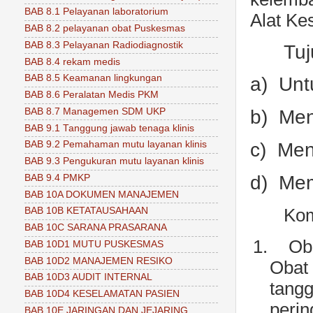
BAB 8.1 Pelayanan laboratorium
Alat Ke
BAB 8.2 pelayanan obat Puskesmas
BAB 8.3 Pelayanan Radiodiagnostik
Tuj
BAB 8.4 rekam medis
BAB 8.5 Keamanan lingkungan
a)
Unt
BAB 8.6 Peralatan Medis PKM
BAB 8.7 Managemen SDM UKP
b)
Men
BAB 9.1 Tanggung jawab tenaga klinis
c)
Men
BAB 9.2 Pemahaman mutu layanan klinis
BAB 9.3 Pengukuran mutu layanan klinis
d)
Mem
BAB 9.4 PMKP
BAB 10A DOKUMEN MANAJEMEN
Kom
BAB 10B KETATAUSAHAAN
BAB 10C SARANA PRASARANA
1.
Ob
BAB 10D1 MUTU PUSKESMAS
BAB 10D2 MANAJEMEN RESIKO
Obat
BAB 10D3 AUDIT INTERNAL
tang
BAB 10D4 KESELAMATAN PASIEN
perin
BAB 10E JARINGAN DAN JEJARING