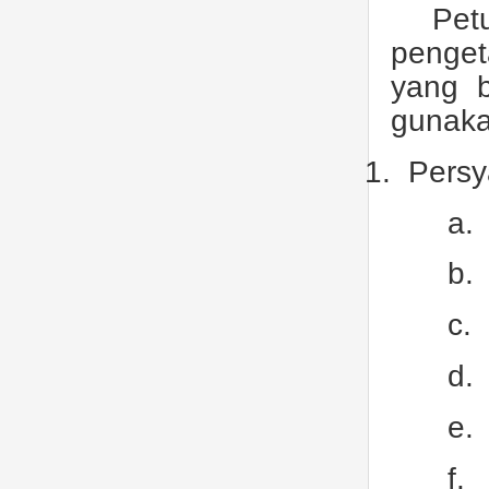
Pet
penget
yang b
gunaka
1.
Persy
a.
b.
c.
d.
e.
f.