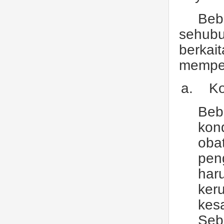
Beb
sehub
berkai
mempeng
a.
Ko
Beb
kon
oba
pen
har
ker
kes
Seb