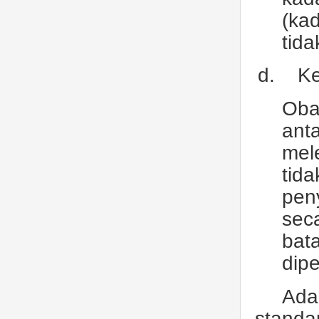
(ka
tida
d.
Ke
Oba
ant
mel
ti
pen
sec
bat
dip
Ada
standar