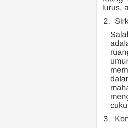
lurus, 
2.
Sir
Sal
ada
ruan
umu
memp
dala
maha
meng
cuku
3.
Kon