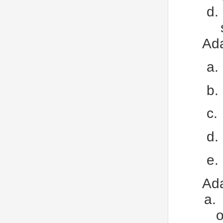
d.
Ada
a.
b.
c.
d.
e.
Ada
a.
o