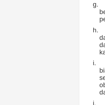
g.
b
p
h.
d
d
k
i.
b
s
o
d
j.