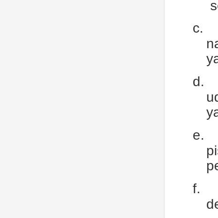
s
c.
n
y
d.
u
y
e.
p
p
f.
d