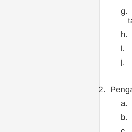
g.
t
h.
i.
j.
2.
Penga
a.
b.
c.