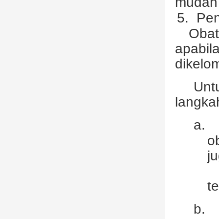
mudah 
5.
Pen
Obat
apabi
dikelo
Unt
langka
a.
o
j
t
b.