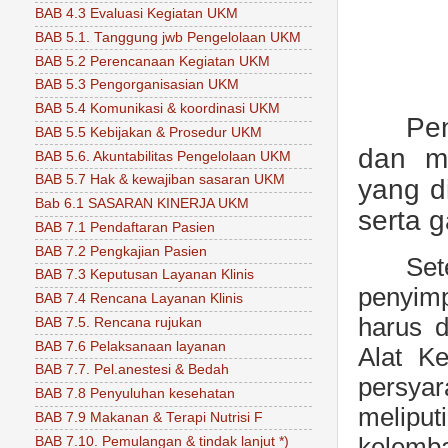
BAB 4.3 Evaluasi Kegiatan UKM
BAB 5.1. Tanggung jwb Pengelolaan UKM
BAB 5.2 Perencanaan Kegiatan UKM
BAB 5.3 Pengorganisasian UKM
BAB 5.4 Komunikasi & koordinasi UKM
Pe
BAB 5.5 Kebijakan & Prosedur UKM
dan m
BAB 5.6. Akuntabilitas Pengelolaan UKM
BAB 5.7 Hak & kewajiban sasaran UKM
yang d
Bab 6.1 SASARAN KINERJA UKM
serta 
BAB 7.1 Pendaftaran Pasien
BAB 7.2 Pengkajian Pasien
Set
BAB 7.3 Keputusan Layanan Klinis
penyim
BAB 7.4 Rencana Layanan Klinis
harus 
BAB 7.5. Rencana rujukan
BAB 7.6 Pelaksanaan layanan
Alat K
BAB 7.7. Pel.anestesi & Bedah
persyar
BAB 7.8 Penyuluhan kesehatan
meliput
BAB 7.9 Makanan & Terapi Nutrisi F
kelemba
BAB 7.10. Pemulangan & tindak lanjut *)