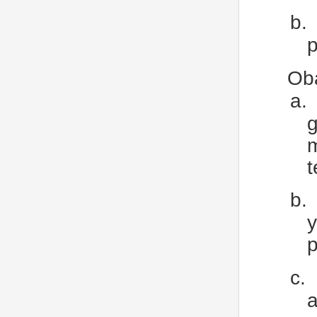
b.
p
Oba
a.
t
b.
p
c.
a