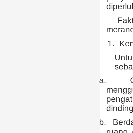
diperl
Fak
meranc
1.
Ke
Untu
sebag
a.
mengg
pengat
dindin
b.
Berd
ruang 