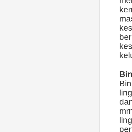
me
ke
ma
ke
be
kes
kel
Bi
Bi
lin
da
mr
lin
pe