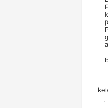
P
k
P
g
a
B
ket
·