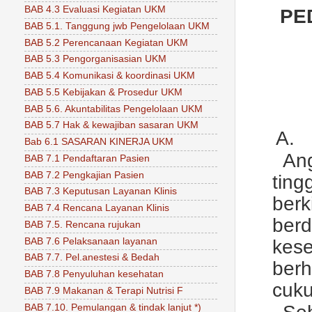
BAB 4.3 Evaluasi Kegiatan UKM
PE
BAB 5.1. Tanggung jwb Pengelolaan UKM
BAB 5.2 Perencanaan Kegiatan UKM
BAB 5.3 Pengorganisasian UKM
BAB 5.4 Komunikasi & koordinasi UKM
BAB 5.5 Kebijakan & Prosedur UKM
BAB 5.6. Akuntabilitas Pengelolaan UKM
BAB 5.7 Hak & kewajiban sasaran UKM
A.
Bab 6.1 SASARAN KINERJA UKM
An
BAB 7.1 Pendaftaran Pasien
BAB 7.2 Pengkajian Pasien
tin
BAB 7.3 Keputusan Layanan Klinis
ber
BAB 7.4 Rencana Layanan Klinis
ber
BAB 7.5. Rencana rujukan
BAB 7.6 Pelaksanaan layanan
kes
BAB 7.7. Pel.anestesi & Bedah
ber
BAB 7.8 Penyuluhan kesehatan
cuku
BAB 7.9 Makanan & Terapi Nutrisi F
BAB 7.10. Pemulangan & tindak lanjut *)