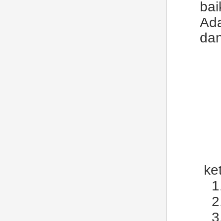
bai
Ada
dan
ke
1
2
3