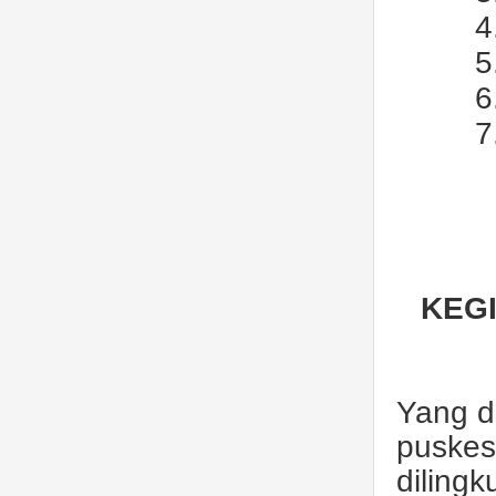
4
5
6
7
KEG
Yang d
puskes
diling