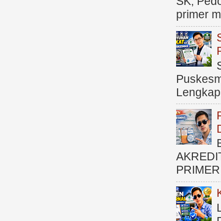
SK, Ped
primer me
Puskesma
Lengkap (
AKREDI
PRIMER )