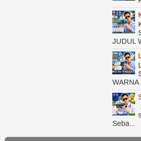
JUDUL 
WARNA 
Seba...