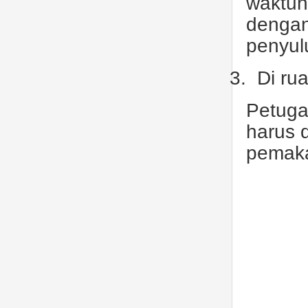
waktun
dengan
penyul
3.
Di ru
Petuga
harus 
pemaka