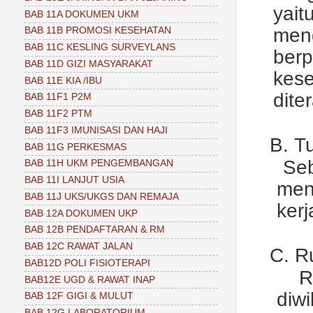
yai
BAB 11A DOKUMEN UKM
men
BAB 11B PROMOSI KESEHATAN
BAB 11C KESLING SURVEYLANS
ber
BAB 11D GIZI MASYARAKAT
kes
BAB 11E KIA /IBU
dite
BAB 11F1 P2M
BAB 11F2 PTM
BAB 11F3 IMUNISASI DAN HAJI
B.
T
BAB 11G PERKESMAS
Se
BAB 11H UKM PENGEMBANGAN
BAB 11I LANJUT USIA
men
BAB 11J UKS/UKGS DAN REMAJA
ker
BAB 12A DOKUMEN UKP
BAB 12B PENDAFTARAN & RM
BAB 12C RAWAT JALAN
C.
R
BAB12D POLI FISIOTERAPI
R
BAB12E UGD & RAWAT INAP
diw
BAB 12F GIGI & MULUT
BAB 12G LABORATORIUM