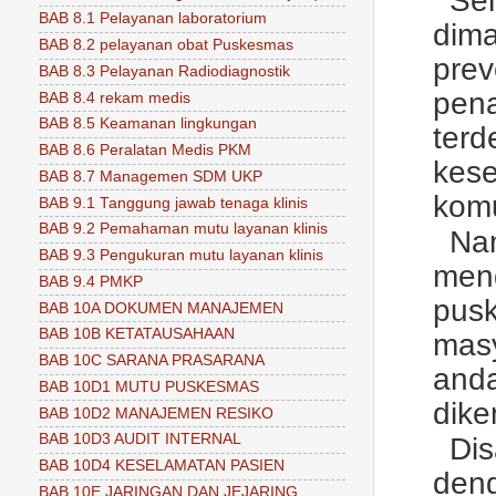
Se
BAB 8.1 Pelayanan laboratorium
dima
BAB 8.2 pelayanan obat Puskesmas
prev
BAB 8.3 Pelayanan Radiodiagnostik
pen
BAB 8.4 rekam medis
BAB 8.5 Keamanan lingkungan
terd
BAB 8.6 Peralatan Medis PKM
kes
BAB 8.7 Managemen SDM UKP
komu
BAB 9.1 Tanggung jawab tenaga klinis
BAB 9.2 Pemahaman mutu layanan klinis
Na
BAB 9.3 Pengukuran mutu layanan klinis
men
BAB 9.4 PMKP
pus
BAB 10A DOKUMEN MANAJEMEN
BAB 10B KETATAUSAHAAN
masy
BAB 10C SARANA PRASARANA
and
BAB 10D1 MUTU PUSKESMAS
dike
BAB 10D2 MANAJEMEN RESIKO
BAB 10D3 AUDIT INTERNAL
Di
BAB 10D4 KESELAMATAN PASIEN
den
BAB 10E JARINGAN DAN JEJARING