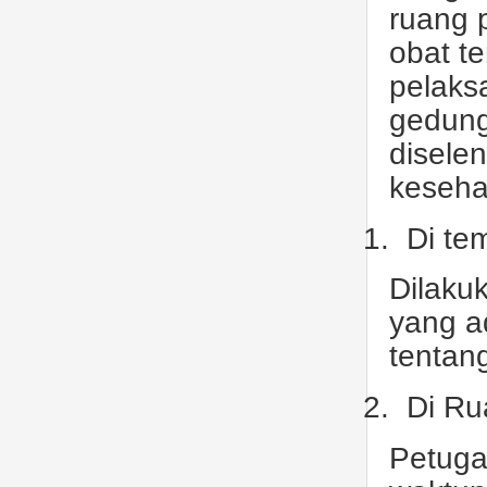
ruang 
obat t
pelaks
gedung
disele
keseha
1.
Di te
Dilaku
yang a
tentan
2.
Di Ru
Petuga