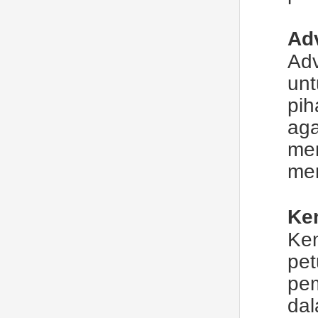
Ad
Adv
un
pih
aga
me
men
Ke
Kem
pe
pe
dal