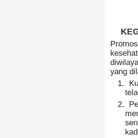
K
EG
Promosi
kesehat
diwilay
yang di
1.
Ku
tel
2.
Pe
men
sen
kad