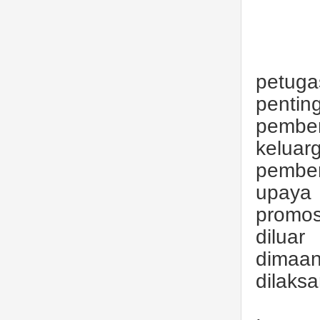
petug
pentin
pembe
keluar
pember
upaya 
promos
dilua
dimaan
dilaks
.