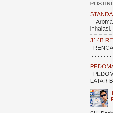
POSTIN
STANDAR
Aromate
inhalasi
314B R
RENCAN
.............
PEDOMA
PEDOM
LATAR BE