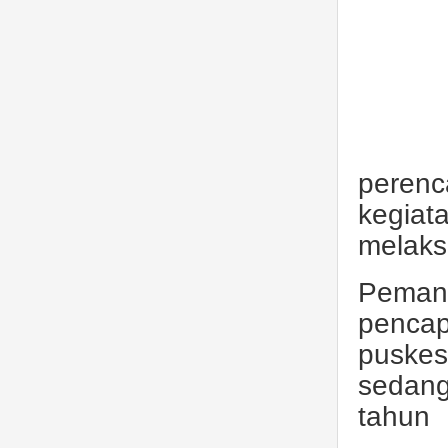
perenc
kegia
melaks
Pemant
penca
puske
sedang
tahun