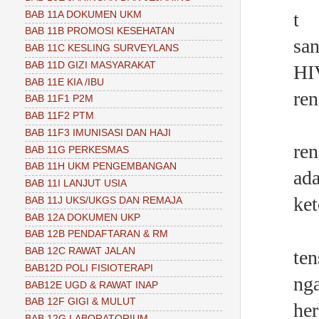
t 
BAB 11A DOKUMEN UKM
BAB 11B PROMOSI KESEHATAN
sa
BAB 11C KESLING SURVEYLANS
BAB 11D GIZI MASYARAKAT
HI
BAB 11E KIA /IBU
re
BAB 11F1 P2M
BAB 11F2 PTM
p
BAB 11F3 IMUNISASI DAN HAJI
re
BAB 11G PERKESMAS
BAB 11H UKM PENGEMBANGAN
a
BAB 11I LANJUT USIA
ke
BAB 11J UKS/UKGS DAN REMAJA
BAB 12A DOKUMEN UKP
BAB 12B PENDAFTARAN & RM
BAB 12C RAWAT JALAN
te
BAB12D POLI FISIOTERAPI
ng
BAB12E UGD & RAWAT INAP
BAB 12F GIGI & MULUT
he
BAB 12G LABORATORIUM