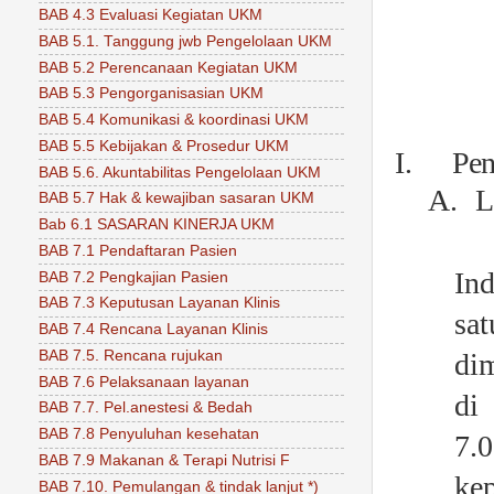
BAB 4.3 Evaluasi Kegiatan UKM
BAB 5.1. Tanggung jwb Pengelolaan UKM
BAB 5.2 Perencanaan Kegiatan UKM
BAB 5.3 Pengorganisasian UKM
BAB 5.4 Komunikasi & koordinasi UKM
BAB 5.5 Kebijakan & Prosedur UKM
I.
Pen
BAB 5.6. Akuntabilitas Pengelolaan UKM
A.
L
BAB 5.7 Hak & kewajiban sasaran UKM
Bab 6.1 SASARAN KINERJA UKM
BAB 7.1 Pendaftaran Pasien
I
BAB 7.2 Pengkajian Pasien
BAB 7.3 Keputusan Layanan Klinis
sa
BAB 7.4 Rencana Layanan Klinis
di
BAB 7.5. Rencana rujukan
BAB 7.6 Pelaksanaan layanan
di 
BAB 7.7. Pel.anestesi & Bedah
BAB 7.8 Penyuluhan kesehatan
7.0
BAB 7.9 Makanan & Terapi Nutrisi F
ke
BAB 7.10. Pemulangan & tindak lanjut *)