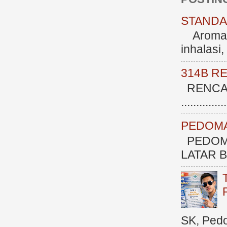
STANDAR
Aromate
inhalasi
314B R
RENCAN
.............
PEDOMA
PEDOM
LATAR BE
SK, Ped