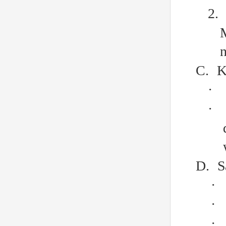
2.
C.
K
·
·
D.
S
·
·
·