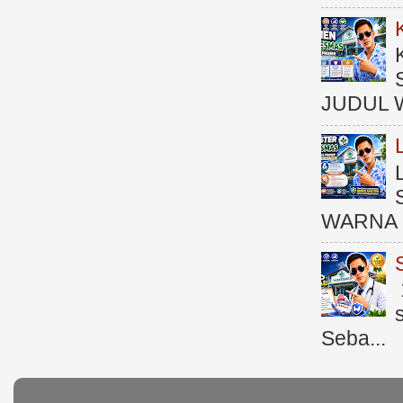
JUDUL 
WARNA 
Seba...