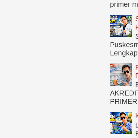
primer me
Puskesma
Lengkap (
AKREDI
PRIMER )