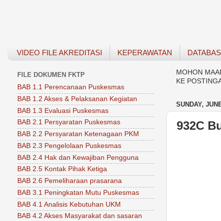
VIDEO FILE AKREDITASI
KEPERAWATAN
DATABA
MOHON MAAF 
FILE DOKUMEN FKTP
KE POSTING
BAB 1.1 Perencanaan Puskesmas
BAB 1.2 Akses & Pelaksanan Kegiatan
SUNDAY, JUNE
BAB 1.3 Evaluasi Puskesmas
BAB 2.1 Persyaratan Puskesmas
932C Bu
BAB 2.2 Persyaratan Ketenagaan PKM
BAB 2.3 Pengelolaan Puskesmas
BAB 2.4 Hak dan Kewajiban Pengguna
BAB 2.5 Kontak Pihak Ketiga
BAB 2.6 Pemeliharaan prasarana
BAB 3.1 Peningkatan Mutu Puskesmas
BAB 4.1 Analisis Kebutuhan UKM
BAB 4.2 Akses Masyarakat dan sasaran