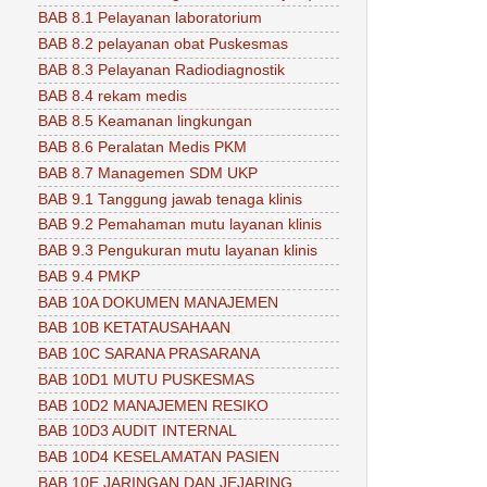
BAB 8.1 Pelayanan laboratorium
BAB 8.2 pelayanan obat Puskesmas
BAB 8.3 Pelayanan Radiodiagnostik
BAB 8.4 rekam medis
BAB 8.5 Keamanan lingkungan
BAB 8.6 Peralatan Medis PKM
BAB 8.7 Managemen SDM UKP
BAB 9.1 Tanggung jawab tenaga klinis
BAB 9.2 Pemahaman mutu layanan klinis
BAB 9.3 Pengukuran mutu layanan klinis
BAB 9.4 PMKP
BAB 10A DOKUMEN MANAJEMEN
BAB 10B KETATAUSAHAAN
BAB 10C SARANA PRASARANA
BAB 10D1 MUTU PUSKESMAS
BAB 10D2 MANAJEMEN RESIKO
BAB 10D3 AUDIT INTERNAL
BAB 10D4 KESELAMATAN PASIEN
BAB 10E JARINGAN DAN JEJARING