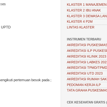
.com
KLASTER 1 MANAJEMEN
KLASTER 2 IBU ANAK
KLASTER 3 DEWASA LAN
KLASTER 4 P2M
n UPTD
LINTAS KLASTER
INSTRUMEN TERBARU
AKREDITASI PUSKESMAS
AKREDITASI ILP PUSKES
AKREDITASI KLINIK 2023
AKREDITASI LABKES 202
AKREDITASI TPMD/TPMD
AKREDITASI UTD 2023
AKREDITASI RUMAH SAKI
engikuti pertemuan besok pada ;
PEDOMAN KERJA ILP
TATA GRAHA PUSKESMA
CEK KESEHATAN GRATIS (