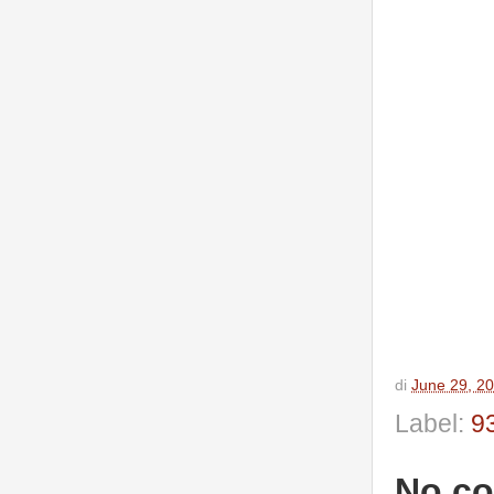
di
June 29, 2
Label:
93
No c