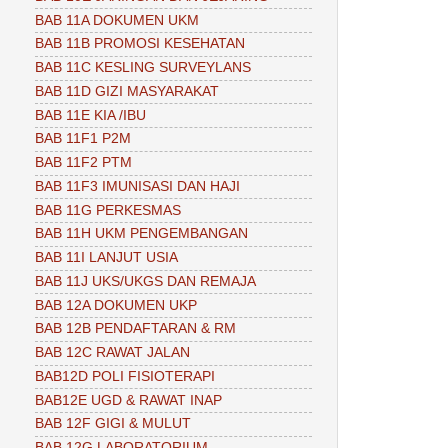
BAB 11A DOKUMEN UKM
BAB 11B PROMOSI KESEHATAN
BAB 11C KESLING SURVEYLANS
BAB 11D GIZI MASYARAKAT
BAB 11E KIA /IBU
BAB 11F1 P2M
BAB 11F2 PTM
BAB 11F3 IMUNISASI DAN HAJI
BAB 11G PERKESMAS
BAB 11H UKM PENGEMBANGAN
BAB 11I LANJUT USIA
BAB 11J UKS/UKGS DAN REMAJA
BAB 12A DOKUMEN UKP
BAB 12B PENDAFTARAN & RM
BAB 12C RAWAT JALAN
BAB12D POLI FISIOTERAPI
BAB12E UGD & RAWAT INAP
BAB 12F GIGI & MULUT
BAB 12G LABORATORIUM