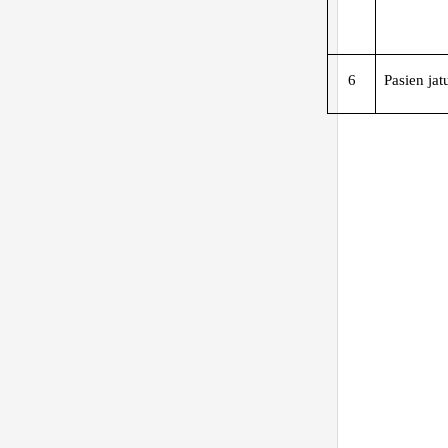
6
Pasien jat