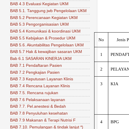
BAB 4.3 Evaluasi Kegiatan UKM
BAB 5.1. Tanggung jwb Pengelolaan UKM
BAB 5.2 Perencanaan Kegiatan UKM
BAB 5.3 Pengorganisasian UKM
BAB 5.4 Komunikasi & koordinasi UKM
BAB 5.5 Kebijakan & Prosedur UKM
No
Jenis 
BAB 5.6. Akuntabilitas Pengelolaan UKM
BAB 5.7 Hak & kewajiban sasaran UKM
1
PENDAF
Bab 6.1 SASARAN KINERJA UKM
BAB 7.1 Pendaftaran Pasien
2
PELAYA
BAB 7.2 Pengkajian Pasien
BAB 7.3 Keputusan Layanan Klinis
3
KIA
BAB 7.4 Rencana Layanan Klinis
BAB 7.5. Rencana rujukan
BAB 7.6 Pelaksanaan layanan
BAB 7.7. Pel.anestesi & Bedah
BAB 7.8 Penyuluhan kesehatan
BAB 7.9 Makanan & Terapi Nutrisi F
4
BPG
BAB 7.10. Pemulangan & tindak lanjut *)