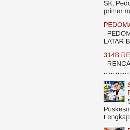
SK, Ped
primer me
PEDOMA
PEDOM
LATAR BE
314B R
RENCAN
.............
Puskesma
Lengkap (