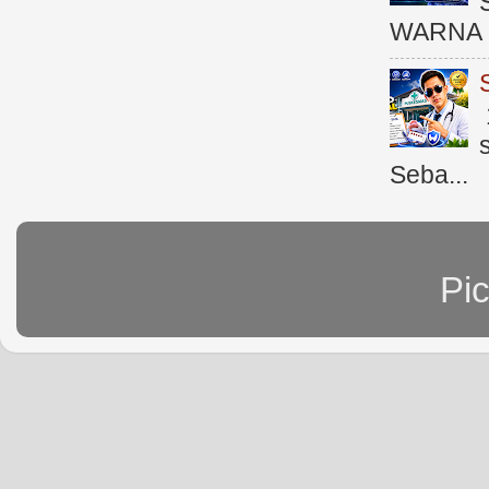
WARNA 
Seba...
Pi