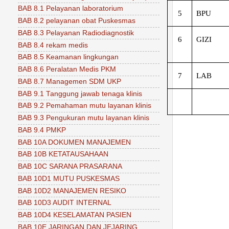
BAB 8.1 Pelayanan laboratorium
5
BPU
BAB 8.2 pelayanan obat Puskesmas
BAB 8.3 Pelayanan Radiodiagnostik
6
GIZI
BAB 8.4 rekam medis
BAB 8.5 Keamanan lingkungan
BAB 8.6 Peralatan Medis PKM
7
LAB
BAB 8.7 Managemen SDM UKP
BAB 9.1 Tanggung jawab tenaga klinis
BAB 9.2 Pemahaman mutu layanan klinis
BAB 9.3 Pengukuran mutu layanan klinis
BAB 9.4 PMKP
BAB 10A DOKUMEN MANAJEMEN
BAB 10B KETATAUSAHAAN
BAB 10C SARANA PRASARANA
BAB 10D1 MUTU PUSKESMAS
BAB 10D2 MANAJEMEN RESIKO
BAB 10D3 AUDIT INTERNAL
BAB 10D4 KESELAMATAN PASIEN
BAB 10E JARINGAN DAN JEJARING