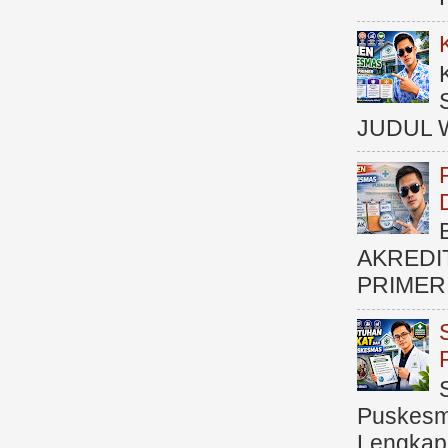
JUDUL 
AKREDI
PRIMER )
Puskesma
Lengkap (