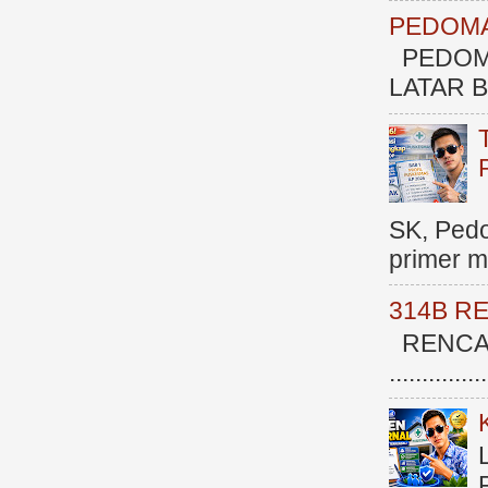
PEDOMA
PEDOM
LATAR BE
SK, Ped
primer me
314B R
RENCAN
.............