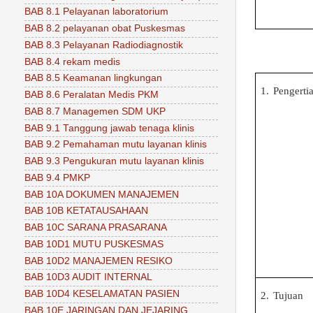
BAB 8.1 Pelayanan laboratorium
BAB 8.2 pelayanan obat Puskesmas
BAB 8.3 Pelayanan Radiodiagnostik
BAB 8.4 rekam medis
BAB 8.5 Keamanan lingkungan
1.
Pengerti
BAB 8.6 Peralatan Medis PKM
BAB 8.7 Managemen SDM UKP
BAB 9.1 Tanggung jawab tenaga klinis
BAB 9.2 Pemahaman mutu layanan klinis
BAB 9.3 Pengukuran mutu layanan klinis
BAB 9.4 PMKP
BAB 10A DOKUMEN MANAJEMEN
BAB 10B KETATAUSAHAAN
BAB 10C SARANA PRASARANA
BAB 10D1 MUTU PUSKESMAS
BAB 10D2 MANAJEMEN RESIKO
BAB 10D3 AUDIT INTERNAL
BAB 10D4 KESELAMATAN PASIEN
2.
Tujuan
BAB 10E JARINGAN DAN JEJARING