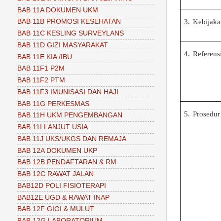
BAB 11A DOKUMEN UKM
3.
Kebijak
BAB 11B PROMOSI KESEHATAN
BAB 11C KESLING SURVEYLANS
BAB 11D GIZI MASYARAKAT
4.
Referens
BAB 11E KIA /IBU
BAB 11F1 P2M
BAB 11F2 PTM
BAB 11F3 IMUNISASI DAN HAJI
BAB 11G PERKESMAS
5.
Prosedur
BAB 11H UKM PENGEMBANGAN
BAB 11I LANJUT USIA
BAB 11J UKS/UKGS DAN REMAJA
BAB 12A DOKUMEN UKP
BAB 12B PENDAFTARAN & RM
BAB 12C RAWAT JALAN
BAB12D POLI FISIOTERAPI
BAB12E UGD & RAWAT INAP
BAB 12F GIGI & MULUT
BAB 12G LABORATORIUM