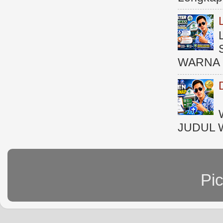
WARNA 
JUDUL 
Pi