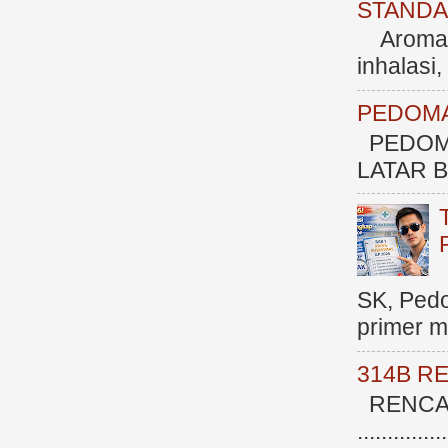
STANDAR
Aromate
inhalasi
PEDOMA
PEDOM
LATAR BE
SK, Ped
primer me
314B R
RENCAN
.............