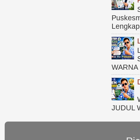
Puskesma
Lengkap (
WARNA 
JUDUL 