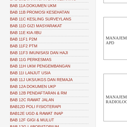
BAB 11A DOKUMEN UKM
BAB 11B PROMOSI KESEHATAN
BAB 11C KESLING SURVEYLANS
BAB 11D GIZI MASYARAKAT
BAB 11E KIA /IBU
MANAJEM
BAB 11F1 P2M
APD
BAB 11F2 PTM
BAB 11F3 IMUNISASI DAN HAJI
BAB 11G PERKESMAS
BAB 11H UKM PENGEMBANGAN
BAB 11I LANJUT USIA
BAB 11J UKS/UKGS DAN REMAJA
BAB 12A DOKUMEN UKP
BAB 12B PENDAFTARAN & RM
MANAJEM
BAB 12C RAWAT JALAN
RADIOLO
BAB12D POLI FISIOTERAPI
BAB12E UGD & RAWAT INAP
BAB 12F GIGI & MULUT
BAB 12G LABORATORIUM