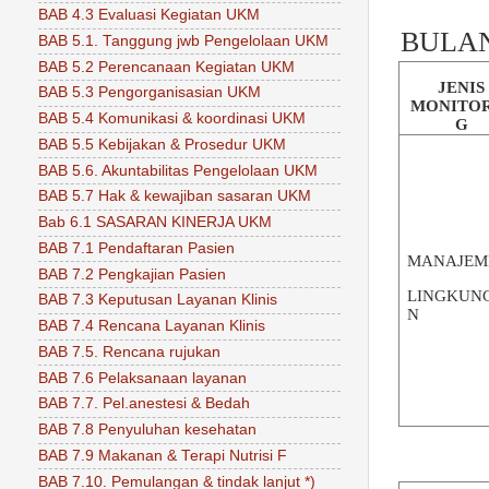
BAB 4.3 Evaluasi Kegiatan UKM
BULAN
BAB 5.1. Tanggung jwb Pengelolaan UKM
BAB 5.2 Perencanaan Kegiatan UKM
JENIS
BAB 5.3 Pengorganisasian UKM
MONITO
BAB 5.4 Komunikasi & koordinasi UKM
G
BAB 5.5 Kebijakan & Prosedur UKM
BAB 5.6. Akuntabilitas Pengelolaan UKM
BAB 5.7 Hak & kewajiban sasaran UKM
Bab 6.1 SASARAN KINERJA UKM
BAB 7.1 Pendaftaran Pasien
MANAJEM
BAB 7.2 Pengkajian Pasien
LINGKUN
BAB 7.3 Keputusan Layanan Klinis
N
BAB 7.4 Rencana Layanan Klinis
BAB 7.5. Rencana rujukan
BAB 7.6 Pelaksanaan layanan
BAB 7.7. Pel.anestesi & Bedah
BAB 7.8 Penyuluhan kesehatan
BAB 7.9 Makanan & Terapi Nutrisi F
BAB 7.10. Pemulangan & tindak lanjut *)