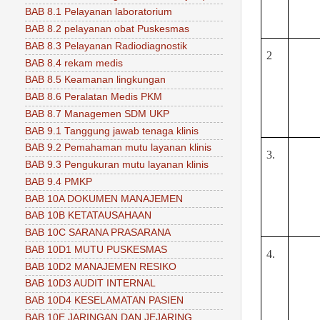
BAB 8.1 Pelayanan laboratorium
BAB 8.2 pelayanan obat Puskesmas
BAB 8.3 Pelayanan Radiodiagnostik
2
BAB 8.4 rekam medis
BAB 8.5 Keamanan lingkungan
BAB 8.6 Peralatan Medis PKM
BAB 8.7 Managemen SDM UKP
BAB 9.1 Tanggung jawab tenaga klinis
BAB 9.2 Pemahaman mutu layanan klinis
3.
BAB 9.3 Pengukuran mutu layanan klinis
BAB 9.4 PMKP
BAB 10A DOKUMEN MANAJEMEN
BAB 10B KETATAUSAHAAN
BAB 10C SARANA PRASARANA
BAB 10D1 MUTU PUSKESMAS
4.
BAB 10D2 MANAJEMEN RESIKO
BAB 10D3 AUDIT INTERNAL
BAB 10D4 KESELAMATAN PASIEN
BAB 10E JARINGAN DAN JEJARING