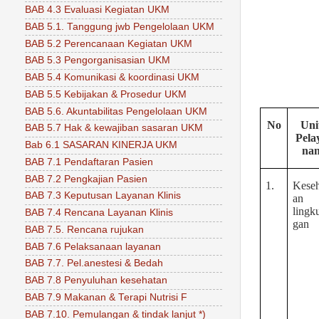
BAB 4.3 Evaluasi Kegiatan UKM
BAB 5.1. Tanggung jwb Pengelolaan UKM
BAB 5.2 Perencanaan Kegiatan UKM
BAB 5.3 Pengorganisasian UKM
BAB 5.4 Komunikasi & koordinasi UKM
BAB 5.5 Kebijakan & Prosedur UKM
BAB 5.6. Akuntabilitas Pengelolaan UKM
No
Uni
BAB 5.7 Hak & kewajiban sasaran UKM
Pela
Bab 6.1 SASARAN KINERJA UKM
na
BAB 7.1 Pendaftaran Pasien
BAB 7.2 Pengkajian Pasien
1.
Keseh
BAB 7.3 Keputusan Layanan Klinis
an
lingk
BAB 7.4 Rencana Layanan Klinis
gan
BAB 7.5. Rencana rujukan
BAB 7.6 Pelaksanaan layanan
BAB 7.7. Pel.anestesi & Bedah
BAB 7.8 Penyuluhan kesehatan
BAB 7.9 Makanan & Terapi Nutrisi F
BAB 7.10. Pemulangan & tindak lanjut *)