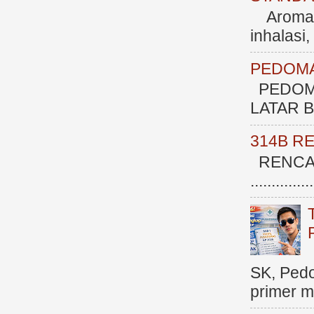
Aromate
inhalasi
PEDOMA
PEDOM
LATAR BE
314B R
RENCAN
.............
SK, Ped
primer me