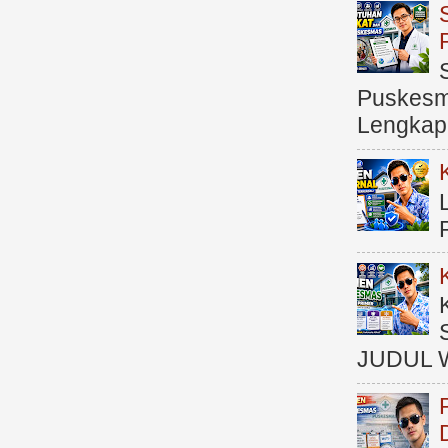
Puskesma
Lengkap (
JUDUL 