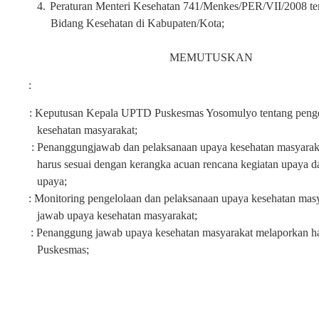
4.
Peraturan Menteri Kesehatan 741/Menkes/PER/VII/2008 te
Bidang Kesehatan di Kabupaten/Kota;
MEMUTUSKAN
:
: K
eputusan Kepala
UPTD
Puskesmas Yosomulyo tentang penge
kesehatan masyarakat
;
:
Penanggungjawab dan pelaksanaan upaya kesehatan masyarak
harus sesuai dengan kerangka acuan rencana kegiatan upaya d
upaya
;
:
Monitoring pengelolaan dan pelaksanaan upaya kesehatan mas
jawab upaya kesehatan masyarakat
;
:
Penanggung jawab upaya kesehatan masyarakat melaporkan h
Puskesmas
;