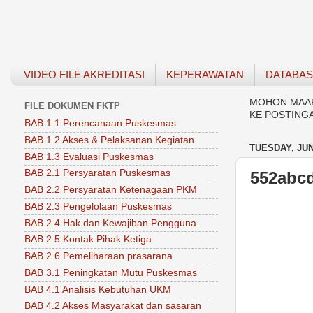
VIDEO FILE AKREDITASI
KEPERAWATAN
DATABA
MOHON MAAF 
FILE DOKUMEN FKTP
KE POSTING
BAB 1.1 Perencanaan Puskesmas
BAB 1.2 Akses & Pelaksanan Kegiatan
TUESDAY, JUN
BAB 1.3 Evaluasi Puskesmas
BAB 2.1 Persyaratan Puskesmas
552abcd
BAB 2.2 Persyaratan Ketenagaan PKM
BAB 2.3 Pengelolaan Puskesmas
BAB 2.4 Hak dan Kewajiban Pengguna
BAB 2.5 Kontak Pihak Ketiga
BAB 2.6 Pemeliharaan prasarana
BAB 3.1 Peningkatan Mutu Puskesmas
BAB 4.1 Analisis Kebutuhan UKM
BAB 4.2 Akses Masyarakat dan sasaran