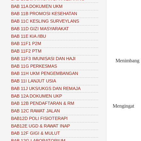
BAB 11A DOKUMEN UKM
BAB 11B PROMOSI KESEHATAN
BAB 11C KESLING SURVEYLANS
BAB 11D GIZI MASYARAKAT
BAB 11E KIA /IBU
BAB 11F1 P2M
BAB 11F2 PTM
BAB 11F3 IMUNISASI DAN HAJI
Menimbang
BAB 11G PERKESMAS
BAB 11H UKM PENGEMBANGAN
BAB 11I LANJUT USIA
BAB 11J UKS/UKGS DAN REMAJA
BAB 12A DOKUMEN UKP
BAB 12B PENDAFTARAN & RM
Mengingat
BAB 12C RAWAT JALAN
BAB12D POLI FISIOTERAPI
BAB12E UGD & RAWAT INAP
BAB 12F GIGI & MULUT
BAB 12G LABORATORIUM