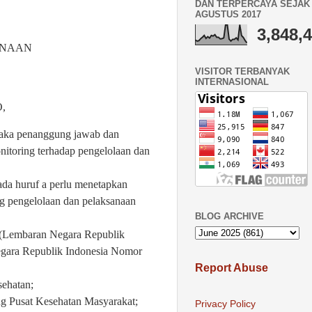
DAN TERPERCAYA SEJAK 
AGUSTUS 2017
3,848,
ANAAN
VISITOR TERBANYAK
INTERNASIONAL
O
,
aka penanggung jawab dan
itoring terhadap pengelolaan dan
da huruf a perlu menetapkan
g pengelolaan dan pelaksanaan
BLOG ARCHIVE
(Lembaran Negara Republik
gara Republik Indonesia Nomor
Report Abuse
sehatan
;
g Pusat Kesehatan Masyarakat;
Privacy Policy