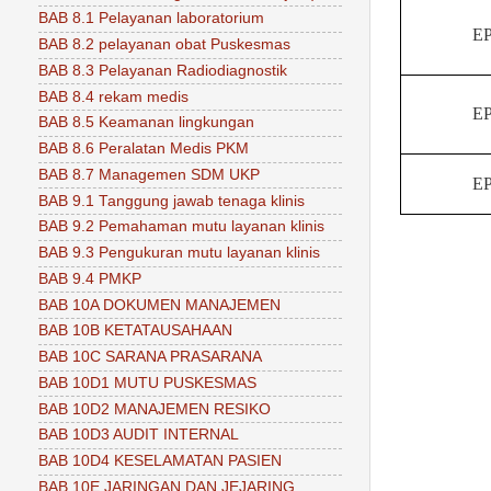
BAB 8.1 Pelayanan laboratorium
EP
BAB 8.2 pelayanan obat Puskesmas
BAB 8.3 Pelayanan Radiodiagnostik
BAB 8.4 rekam medis
EP
BAB 8.5 Keamanan lingkungan
BAB 8.6 Peralatan Medis PKM
BAB 8.7 Managemen SDM UKP
EP
BAB 9.1 Tanggung jawab tenaga klinis
BAB 9.2 Pemahaman mutu layanan klinis
BAB 9.3 Pengukuran mutu layanan klinis
BAB 9.4 PMKP
BAB 10A DOKUMEN MANAJEMEN
BAB 10B KETATAUSAHAAN
BAB 10C SARANA PRASARANA
BAB 10D1 MUTU PUSKESMAS
BAB 10D2 MANAJEMEN RESIKO
BAB 10D3 AUDIT INTERNAL
BAB 10D4 KESELAMATAN PASIEN
BAB 10E JARINGAN DAN JEJARING