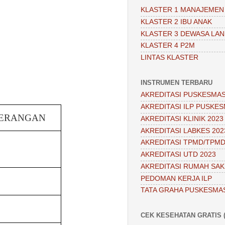
KLASTER 1 MANAJEMEN
KLASTER 2 IBU ANAK
KLASTER 3 DEWASA LAN
KLASTER 4 P2M
LINTAS KLASTER
INSTRUMEN TERBARU
AKREDITASI PUSKESMAS
AKREDITASI ILP PUSKES
ERANGAN
AKREDITASI KLINIK 2023
AKREDITASI LABKES 202
AKREDITASI TPMD/TPMD
AKREDITASI UTD 2023
AKREDITASI RUMAH SAKI
PEDOMAN KERJA ILP
TATA GRAHA PUSKESMA
CEK KESEHATAN GRATIS (