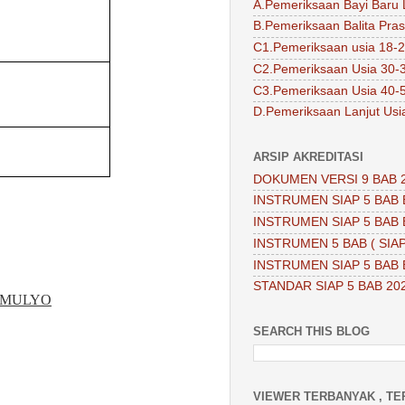
A.Pemeriksaan Bayi Baru 
B.Pemeriksaan Balita Pra
C1.Pemeriksaan usia 18-2
C2.Pemeriksaan Usia 30-
C3.Pemeriksaan Usia 40-
D.Pemeriksaan Lanjut Usi
ARSIP AKREDITASI
DOKUMEN VERSI 9 BAB 
INSTRUMEN SIAP 5 BAB 
INSTRUMEN SIAP 5 BAB 
INSTRUMEN 5 BAB ( SIAP
INSTRUMEN SIAP 5 BAB 
STANDAR SIAP 5 BAB 20
OMULYO
SEARCH THIS BLOG
VIEWER TERBANYAK , TE