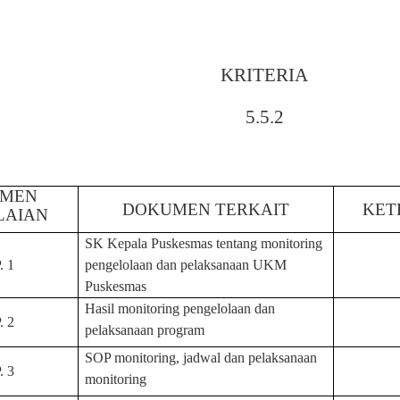
KRITERIA
5.
5.
2
EMEN
DOKUMEN TERKAIT
KET
LAIAN
SK Kepala Puskesmas tentang monitoring
. 1
pengelolaan dan pelaksanaan
UKM
Puskesmas
H
asil monitoring pengelolaan dan
. 2
pelaksanaan program
S
OP
monitoring, jadwal dan pelaksanaan
. 3
monitoring