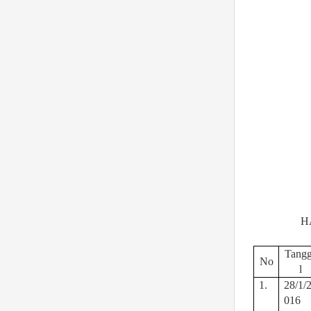
H
Tang
No
l
1.
28/1/
016