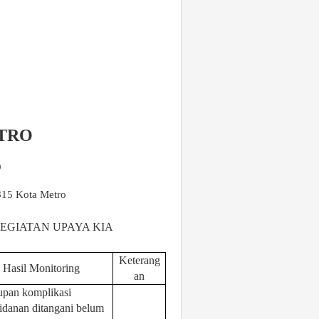
ETRO
O
815 Kota Metro
EGIATAN UPAYA KIA
Keterang
Hasil Monitoring
an
pan komplikasi
idanan ditangani belum