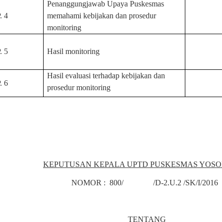
Penanggungjawab Upaya Puskesmas
. 4
memahami kebijakan dan prosedur
monitoring
. 5
Hasil monitoring
Hasil evaluasi terhadap kebijakan dan
. 6
prosedur
monitoring
KEPUTUSAN KEPALA UPTD PUSKESMAS YOS
NOMOR :
800
/
V
/
D-2.U
.
2
/
SK
/
I/2016
0
TENTANG