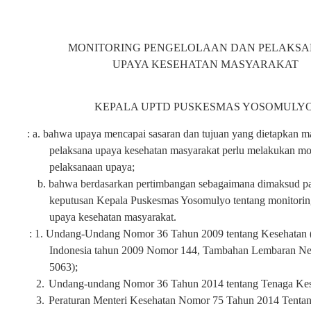
MONITORING PENGELOLAAN DAN PELAKS
UPAYA
KESEHATAN MASYARAKAT
KEPALA
UPTD
PUSKESMAS YOSOMULY
:
a. bahwa
upaya mencapai sasaran dan tujuan yan
g
dietapkan m
pelaksana upaya kesehatan masyarakat perlu melakukan mon
pelaksanaan upaya
;
b. b
ahwa berdasarkan pertimbangan sebagaimana dimaksud pa
keputusan Kepala Puskesmas Yosomulyo tentang monitorin
upaya kesehatan masyarakat.
:
1.
Undang-Undang Nomor 36 Tahun 2009 tentang Kesehatan 
Indonesia tahun 2009 Nomor 144, Tambahan Lembaran Ne
5063)
;
2.
Undang-undang
Nomor 3
6
Tahun
2014 t
entang Tenaga Ke
3.
Peraturan Menteri Kesehatan Nomor 75 Tahun 2014 Tentan