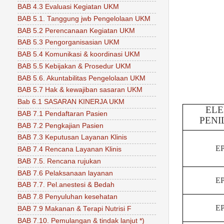
BAB 4.3 Evaluasi Kegiatan UKM
BAB 5.1. Tanggung jwb Pengelolaan UKM
BAB 5.2 Perencanaan Kegiatan UKM
BAB 5.3 Pengorganisasian UKM
BAB 5.4 Komunikasi & koordinasi UKM
BAB 5.5 Kebijakan & Prosedur UKM
BAB 5.6. Akuntabilitas Pengelolaan UKM
BAB 5.7 Hak & kewajiban sasaran UKM
Bab 6.1 SASARAN KINERJA UKM
EL
BAB 7.1 Pendaftaran Pasien
PENI
BAB 7.2 Pengkajian Pasien
BAB 7.3 Keputusan Layanan Klinis
EP
BAB 7.4 Rencana Layanan Klinis
BAB 7.5. Rencana rujukan
BAB 7.6 Pelaksanaan layanan
EP
BAB 7.7. Pel.anestesi & Bedah
BAB 7.8 Penyuluhan kesehatan
EP
BAB 7.9 Makanan & Terapi Nutrisi F
BAB 7.10. Pemulangan & tindak lanjut *)