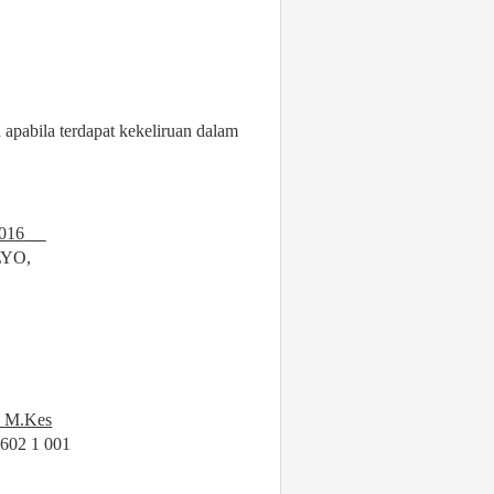
n apabila terdapat kekeliruan dalam
016
YO,
. M.Kes
9602
1 001