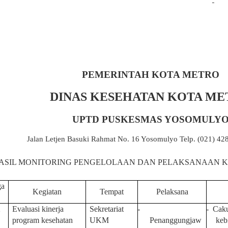
PEMERINTAH KOTA METRO
DINAS KESEHATAN KOTA M
UPTD PUSKESMAS YOSOMULY
Jalan Letjen Basuki Rahmat No. 16 Yosomulyo Telp. (021) 42
ASIL MONITORING PENGELOLAAN DAN PELAKSANAAN K
ga
Kegiatan
Tempat
Pelaksana
2
Evaluasi kinerja
Sekretariat
-
-
Caku
program kesehatan
UKM
Penanggungjaw
keb