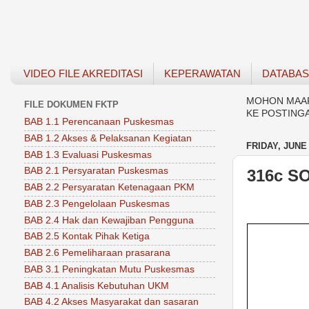
VIDEO FILE AKREDITASI
KEPERAWATAN
DATABA
MOHON MAAF 
FILE DOKUMEN FKTP
KE POSTING
BAB 1.1 Perencanaan Puskesmas
BAB 1.2 Akses & Pelaksanan Kegiatan
FRIDAY, JUNE 
BAB 1.3 Evaluasi Puskesmas
BAB 2.1 Persyaratan Puskesmas
316c S
BAB 2.2 Persyaratan Ketenagaan PKM
BAB 2.3 Pengelolaan Puskesmas
BAB 2.4 Hak dan Kewajiban Pengguna
BAB 2.5 Kontak Pihak Ketiga
BAB 2.6 Pemeliharaan prasarana
BAB 3.1 Peningkatan Mutu Puskesmas
BAB 4.1 Analisis Kebutuhan UKM
BAB 4.2 Akses Masyarakat dan sasaran