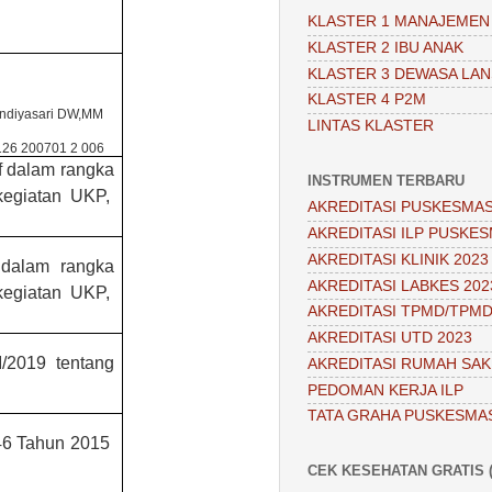
KLASTER 1 MANAJEMEN
KLASTER 2 IBU ANAK
KLASTER 3 DEWASA LAN
KLASTER 4 P2M
indiyasari DW,MM
LINTAS KLASTER
126 200701 2 006
f dalam rangka
INSTRUMEN TERBARU
kegiatan UKP,
AKREDITASI PUSKESMAS
AKREDITASI ILP PUSKES
AKREDITASI KLINIK 2023
dalam rangka
AKREDITASI LABKES 202
kegiatan UKP,
AKREDITASI TPMD/TPMD
AKREDITASI UTD 2023
/2019 tentang
AKREDITASI RUMAH SAKI
PEDOMAN KERJA ILP
TATA GRAHA PUSKESMA
6 Tahun 2015
CEK KESEHATAN GRATIS (