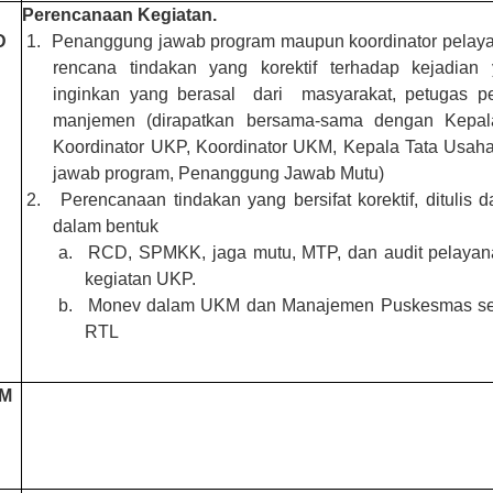
Perencanaan Kegiatan
.
D
1.
Penanggung jawab program maupun koordinator pelay
rencana tindakan yang korekti
f
terhadap kejadian 
inginkan yang berasal
dari
masyarakat, petugas p
manjemen
(dirapatkan bersama-sama dengan Kepal
Koordinator UKP, Koordinator UKM, Kepala Tata Usah
jawab program, Penanggung Jawab Mutu)
2.
Perencanaan tindakan yang bersifat korektif, ditulis 
dalam bentuk
a.
RCD, SPMKK, jaga mutu, MTP, dan audit pelayana
kegiatan UKP.
b.
Monev dalam UKM dan Manajemen Puskesmas sek
RTL
AM