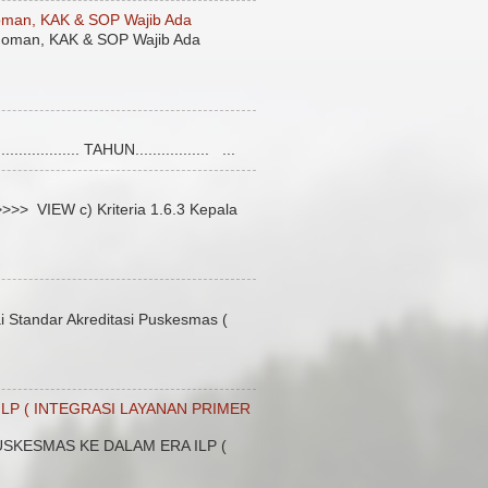
man, KAK & SOP Wajib Ada
oman, KAK & SOP Wajib Ada
........... TAHUN................. ...
 VIEW c) Kriteria 1.6.3 Kepala
Standar Akreditasi Puskesmas (
LP ( INTEGRASI LAYANAN PRIMER
SKESMAS KE DALAM ERA ILP (