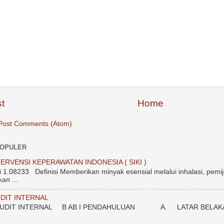
t
Home
Post Comments (Atom)
POPULER
ERVENSI KEPERAWATAN INDONESIA ( SIKI )
.08233 Definisi Memberikan minyak esensial melalui inhalasi, pemij
an ...
DIT INTERNAL
DIT INTERNAL B AB I PENDAHULUAN A. LATAR BELAKANG Unt