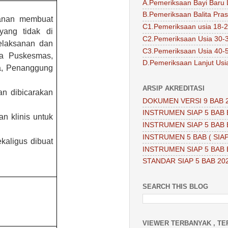
A.Pemeriksaan Bayi Baru 
B.Pemeriksaan Balita Pra
anan
membuat
C1.Pemeriksaan usia 18-2
yang tidak di
C2.Pemeriksaan Usia 30-
elaksanan dan
C3.Pemeriksaan Usia 40-
a Puskesmas,
D.Pemeriksaan Lanjut Usi
a, Penanggung
ARSIP AKREDITASI
dan dibicarakan
DOKUMEN VERSI 9 BAB 
INSTRUMEN SIAP 5 BAB 
n klinis untuk
INSTRUMEN SIAP 5 BAB 
INSTRUMEN 5 BAB ( SIAP
aligus dibuat
INSTRUMEN SIAP 5 BAB 
STANDAR SIAP 5 BAB 20
SEARCH THIS BLOG
VIEWER TERBANYAK , TE