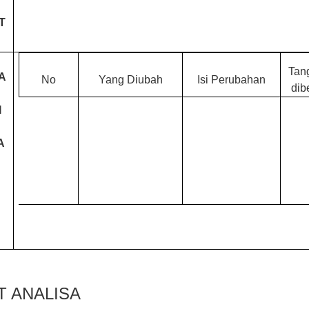
T
Tan
A
No
Yang Diubah
Isi Perubahan
dib
I
A
 ANALISA