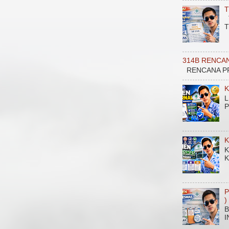
T
T
T
314B RENCA
RENCANA PROGRAM
K
L
P
K
K
K
P
)
B
I