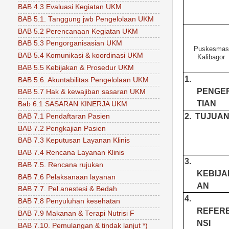
BAB 4.3 Evaluasi Kegiatan UKM
BAB 5.1. Tanggung jwb Pengelolaan UKM
BAB 5.2 Perencanaan Kegiatan UKM
BAB 5.3 Pengorganisasian UKM
Puskesmas
BAB 5.4 Komunikasi & koordinasi UKM
Kalibagor
BAB 5.5 Kebijakan & Prosedur UKM
1.
BAB 5.6. Akuntabilitas Pengelolaan UKM
PENGE
BAB 5.7 Hak & kewajiban sasaran UKM
TIAN
Bab 6.1 SASARAN KINERJA UKM
2.
TUJUA
BAB 7.1 Pendaftaran Pasien
BAB 7.2 Pengkajian Pasien
BAB 7.3 Keputusan Layanan Klinis
BAB 7.4 Rencana Layanan Klinis
3.
BAB 7.5. Rencana rujukan
KEBIJA
BAB 7.6 Pelaksanaan layanan
AN
BAB 7.7. Pel.anestesi & Bedah
4.
BAB 7.8 Penyuluhan kesehatan
REFER
BAB 7.9 Makanan & Terapi Nutrisi F
NSI
BAB 7.10. Pemulangan & tindak lanjut *)