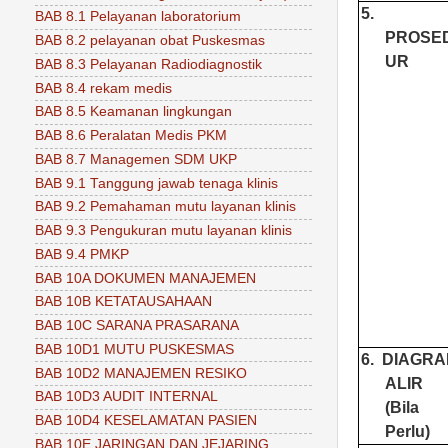
5.
BAB 8.1 Pelayanan laboratorium
PROSE
BAB 8.2 pelayanan obat Puskesmas
UR
BAB 8.3 Pelayanan Radiodiagnostik
BAB 8.4 rekam medis
BAB 8.5 Keamanan lingkungan
BAB 8.6 Peralatan Medis PKM
BAB 8.7 Managemen SDM UKP
BAB 9.1 Tanggung jawab tenaga klinis
BAB 9.2 Pemahaman mutu layanan klinis
BAB 9.3 Pengukuran mutu layanan klinis
BAB 9.4 PMKP
BAB 10A DOKUMEN MANAJEMEN
BAB 10B KETATAUSAHAAN
BAB 10C SARANA PRASARANA
BAB 10D1 MUTU PUSKESMAS
6.
DIAGR
BAB 10D2 MANAJEMEN RESIKO
ALIR
BAB 10D3 AUDIT INTERNAL
(Bila
BAB 10D4 KESELAMATAN PASIEN
Perlu)
BAB 10E JARINGAN DAN JEJARING