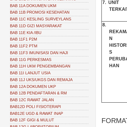
7.
UNIT
BAB 11A DOKUMEN UKM
TERKAI
BAB 11B PROMOSI KESEHATAN
BAB 11C KESLING SURVEYLANS
8.
BAB 11D GIZI MASYARAKAT
REKAM
BAB 11E KIA /IBU
N
BAB 11F1 P2M
HISTOR
BAB 11F2 PTM
S
BAB 11F3 IMUNISASI DAN HAJI
PERUB
BAB 11G PERKESMAS
HAN
BAB 11H UKM PENGEMBANGAN
BAB 11I LANJUT USIA
BAB 11J UKS/UKGS DAN REMAJA
BAB 12A DOKUMEN UKP
BAB 12B PENDAFTARAN & RM
BAB 12C RAWAT JALAN
BAB12D POLI FISIOTERAPI
BAB12E UGD & RAWAT INAP
FORMAT
BAB 12F GIGI & MULUT
BAB 12G LABORATORIUM