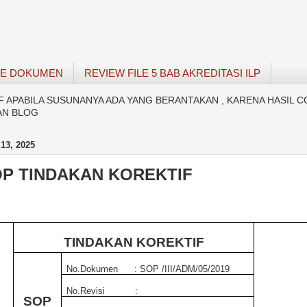
SE DOKUMEN
REVIEW FILE 5 BAB AKREDITASI ILP
APABILA SUSUNANYA ADA YANG BERANTAKAN , KARENA HASIL C
AN BLOG
13, 2025
OP TINDAKAN KOREKTIF
TINDAKAN KOREKTIF
N
o.Dokumen
:
SOP
/
III
/
ADM
/
05
/2019
No.Revisi
:
SOP