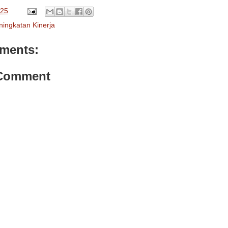
025
ningkatan Kinerja
ments:
 Comment