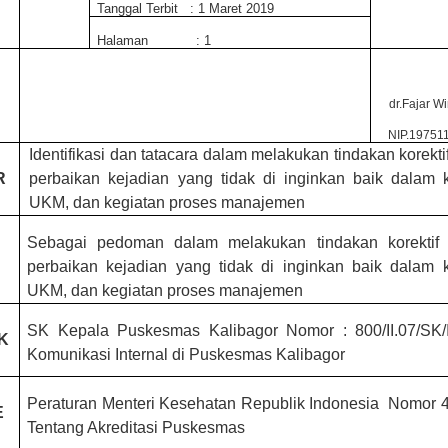
Tanggal Terbit
:
1 Maret 201
9
H
alaman
: 1
dr.Fajar W
NIP.19751
Identifikasi dan t
atacara dalam melakukan tindakan korekti
R
perbaikan kejadian yang tidak di inginkan baik dalam 
UKM, dan kegiatan proses manajemen
N
Sebagai pedoman dalam melakukan tindakan korekti
f
perbaikan kejadian yang tidak di inginkan baik dalam 
UKM, dan kegiatan proses manajemen
SK
Kepala Puskesmas Kalibagor Nomor : 800/II.07/SK/I
K
Komunikasi Internal di Puskesmas Kalibagor
Peraturan Menteri Kesehatan Republik Indonesia
Nomor 4
E
Tentang Akreditasi Puskesmas