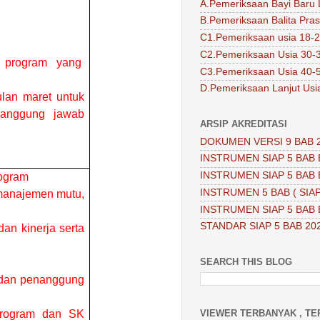
A.Pemeriksaan Bayi Baru 
B.Pemeriksaan Balita Pra
C1.Pemeriksaan usia 18-2
C2.Pemeriksaan Usia 30-
i program
yang
C3.Pemeriksaan Usia 40-
D.Pemeriksaan Lanjut Usi
ulan maret untuk
nanggung jawab
ARSIP AKREDITASI
DOKUMEN VERSI 9 BAB 
INSTRUMEN SIAP 5 BAB 
INSTRUMEN SIAP 5 BAB 
ogram
INSTRUMEN 5 BAB ( SIAP
manajemen mutu,
INSTRUMEN SIAP 5 BAB 
STANDAR SIAP 5 BAB 20
an kinerja serta
SEARCH THIS BLOG
 dan penanggung
rogram dan SK
VIEWER TERBANYAK , TE