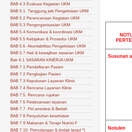
BAB 4.3 Evaluasi Kegiatan UKM
BAB 5.1. Tanggung jwb Pengelolaan UKM
BAB 5.2 Perencanaan Kegiatan UKM
BAB 5.3 Pengorganisasian UKM
BAB 5.4 Komunikasi & koordinasi UKM
NOT
BAB 5.5 Kebijakan & Prosedur UKM
PERT
BAB 5.6. Akuntabilitas Pengelolaan UKM
BAB 5.7 Hak & kewajiban sasaran UKM
Susunan a
Bab 6.1 SASARAN KINERJA UKM
BAB 7.1 Pendaftaran Pasien
BAB 7.2 Pengkajian Pasien
BAB 7.3 Keputusan Layanan Klinis
BAB 7.4 Rencana Layanan Klinis
BAB 7.5. Rencana rujukan
BAB 7.6 Pelaksanaan layanan
BAB 7.7. Pel.anestesi & Bedah
BAB 7.8 Penyuluhan kesehatan
BAB 7.9 Makanan & Terapi Nutrisi F
Notulen
BAB 7.10. Pemulangan & tindak lanjut *)