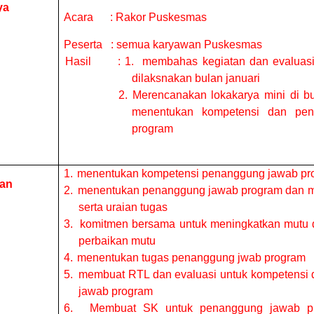
ya
Acara
: Rakor Puskesmas
Peserta
: semua karyawan Puskesmas
Hasil
: 1.
membahas kegiatan dan evaluas
dilaksnakan bulan januari
2. Merencanakan lokakarya mini di b
menentukan kompetensi dan pe
program
1.
menentukan kompetensi penanggung jawab pr
an
2.
menentukan penanggung jawab program dan 
serta uraian tugas
3.
komitmen bersama untuk meningkatkan mutu d
perbaikan mutu
4.
menentukan tugas penanggung jwab program
5.
membuat RTL dan evaluasi untuk kompetensi
jawab program
6.
Membuat SK untuk penanggung jawab p