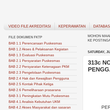
VIDEO FILE AKREDITASI
KEPERAWATAN
DATABA
MOHON MAAF 
FILE DOKUMEN FKTP
KE POSTING
BAB 1.1 Perencanaan Puskesmas
BAB 1.2 Akses & Pelaksanan Kegiatan
SATURDAY, JU
BAB 1.3 Evaluasi Puskesmas
BAB 2.1 Persyaratan Puskesmas
313c N
BAB 2.2 Persyaratan Ketenagaan PKM
PENGG
BAB 2.3 Pengelolaan Puskesmas
BAB 2.4 Hak dan Kewajiban Pengguna
BAB 2.5 Kontak Pihak Ketiga
BAB 2.6 Pemeliharaan prasarana
BAB 3.1 Peningkatan Mutu Puskesmas
BAB 4.1 Analisis Kebutuhan UKM
PE
BAB 4.2 Akses Masyarakat dan sasaran