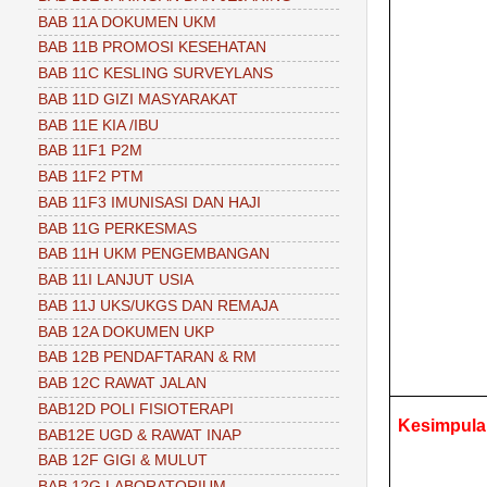
BAB 11A DOKUMEN UKM
BAB 11B PROMOSI KESEHATAN
BAB 11C KESLING SURVEYLANS
BAB 11D GIZI MASYARAKAT
BAB 11E KIA /IBU
BAB 11F1 P2M
BAB 11F2 PTM
BAB 11F3 IMUNISASI DAN HAJI
BAB 11G PERKESMAS
BAB 11H UKM PENGEMBANGAN
BAB 11I LANJUT USIA
BAB 11J UKS/UKGS DAN REMAJA
BAB 12A DOKUMEN UKP
BAB 12B PENDAFTARAN & RM
BAB 12C RAWAT JALAN
BAB12D POLI FISIOTERAPI
Kesimpul
BAB12E UGD & RAWAT INAP
BAB 12F GIGI & MULUT
BAB 12G LABORATORIUM