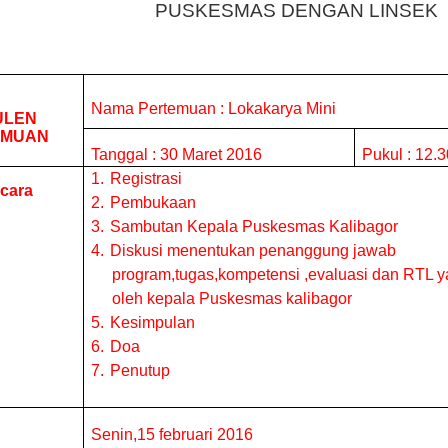
PUSKESMAS DENGAN LINSEK
Nama Pertemuan : Lokakarya Mini
ULEN
EMUAN
Tanggal : 30 Maret 2016
Pukul : 12.
1.
Registrasi
cara
2.
Pembukaan
3.
Sambutan Kepala Puskesmas Kalibagor
4.
Diskusi menentukan penanggung jawab
program,tugas,kompetensi ,evaluasi dan RTL y
oleh kepala Puskesmas kalibagor
5.
Kesimpulan
6.
Doa
7.
Penutup
Senin,15 februari 2016