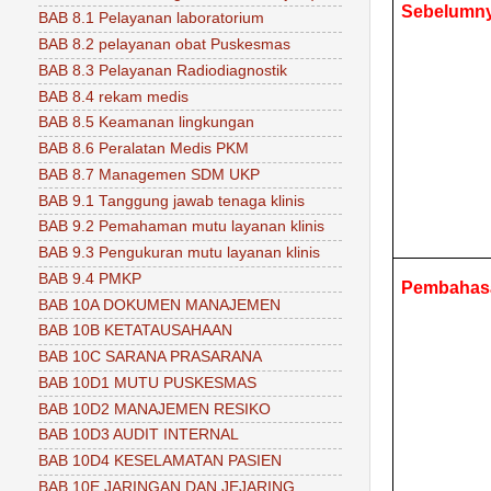
Sebelumn
BAB 8.1 Pelayanan laboratorium
BAB 8.2 pelayanan obat Puskesmas
BAB 8.3 Pelayanan Radiodiagnostik
BAB 8.4 rekam medis
BAB 8.5 Keamanan lingkungan
BAB 8.6 Peralatan Medis PKM
BAB 8.7 Managemen SDM UKP
BAB 9.1 Tanggung jawab tenaga klinis
BAB 9.2 Pemahaman mutu layanan klinis
BAB 9.3 Pengukuran mutu layanan klinis
BAB 9.4 PMKP
Pembahas
BAB 10A DOKUMEN MANAJEMEN
BAB 10B KETATAUSAHAAN
BAB 10C SARANA PRASARANA
BAB 10D1 MUTU PUSKESMAS
BAB 10D2 MANAJEMEN RESIKO
BAB 10D3 AUDIT INTERNAL
BAB 10D4 KESELAMATAN PASIEN
BAB 10E JARINGAN DAN JEJARING