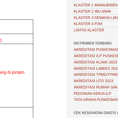
KLASTER 1 MANAJEMEN
KLASTER 2 IBU ANAK
KLASTER 3 DEWASA LAN
KLASTER 4 P2M
LINTAS KLASTER
30
INSTRUMEN TERBARU
AKREDITASI PUSKESMAS
AKREDITASI ILP PUSKES
AKREDITASI KLINIK 2023
AKREDITASI LABKES 202
ang di pimpin
AKREDITASI TPMD/TPMD
AKREDITASI UTD 2023
AKREDITASI RUMAH SAKI
PEDOMAN KERJA ILP
TATA GRAHA PUSKESMA
CEK KESEHATAN GRATIS (