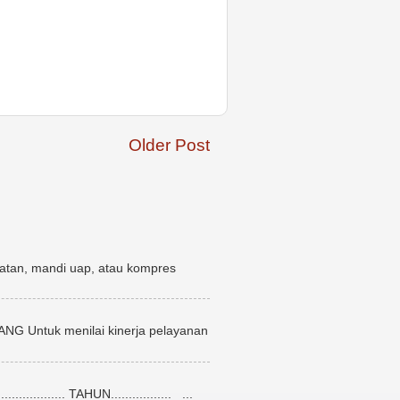
Older Post
atan, mandi uap, atau kompres
uk menilai kinerja pelayanan
........... TAHUN................. ...