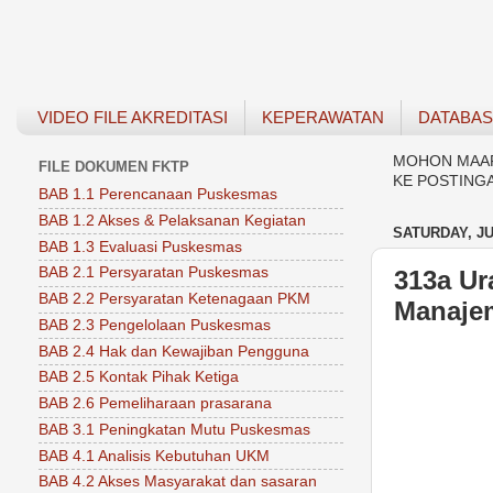
VIDEO FILE AKREDITASI
KEPERAWATAN
DATABA
MOHON MAAF 
FILE DOKUMEN FKTP
KE POSTING
BAB 1.1 Perencanaan Puskesmas
BAB 1.2 Akses & Pelaksanan Kegiatan
SATURDAY, JU
BAB 1.3 Evaluasi Puskesmas
BAB 2.1 Persyaratan Puskesmas
313a U
BAB 2.2 Persyaratan Ketenagaan PKM
Manaje
BAB 2.3 Pengelolaan Puskesmas
BAB 2.4 Hak dan Kewajiban Pengguna
BAB 2.5 Kontak Pihak Ketiga
BAB 2.6 Pemeliharaan prasarana
BAB 3.1 Peningkatan Mutu Puskesmas
BAB 4.1 Analisis Kebutuhan UKM
BAB 4.2 Akses Masyarakat dan sasaran