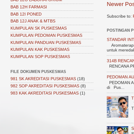
Newer Pos
BAB 12H FARMASI
BAB 12I PONED
Subscribe to:
BAB 12J ANAK & MTBS
KUMPULAN SK PUSKESMAS
POSTINGAN 
KUMPULAN PEDOMAN PUSKESMAS
STANDAR INT
KUMPULAN PANDUAN PUSKESMAS
Aromaterapi 1
KUMPULAN KAK PUSKESMAS
untuk meredak
KUMPULAN SOP PUSKESMAS
314B RENCA
RENCANA PROGRAM
FILE DOKUMEN PUSKESMAS
PEDOMAN AU
981 SK AKREDITASI PUSKESMAS
(18)
PEDOMAN AU
982 SOP AKREDITASI PUSKESMAS
(8)
di Pus...
983 KAK AKREDITASI PUSKESMAS
(1)
T
T
T
S
S