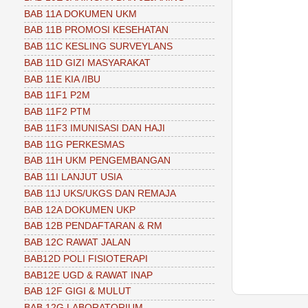
BAB 11A DOKUMEN UKM
BAB 11B PROMOSI KESEHATAN
BAB 11C KESLING SURVEYLANS
BAB 11D GIZI MASYARAKAT
BAB 11E KIA /IBU
BAB 11F1 P2M
BAB 11F2 PTM
BAB 11F3 IMUNISASI DAN HAJI
BAB 11G PERKESMAS
BAB 11H UKM PENGEMBANGAN
BAB 11I LANJUT USIA
BAB 11J UKS/UKGS DAN REMAJA
BAB 12A DOKUMEN UKP
BAB 12B PENDAFTARAN & RM
BAB 12C RAWAT JALAN
BAB12D POLI FISIOTERAPI
BAB12E UGD & RAWAT INAP
BAB 12F GIGI & MULUT
BAB 12G LABORATORIUM