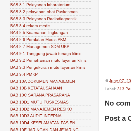
BAB 8.1 Pelayanan laboratorium
BAB 8.2 pelayanan obat Puskesmas
BAB 8.3 Pelayanan Radiodiagnostik
BAB 8.4 rekam medis
BAB 8.5 Keamanan lingkungan
BAB 8.6 Peralatan Medis PKM
BAB 8.7 Managemen SDM UKP
BAB 9.1 Tanggung jawab tenaga klinis
BAB 9.2 Pemahaman mutu layanan klinis
BAB 9.3 Pengukuran mutu layanan klinis
BAB 9.4 PMKP
di
June 07, 2
BAB 10A DOKUMEN MANAJEMEN
BAB 10B KETATAUSAHAAN
Label:
313 Per
BAB 10C SARANA PRASARANA
No com
BAB 10D1 MUTU PUSKESMAS
BAB 10D2 MANAJEMEN RESIKO
BAB 10D3 AUDIT INTERNAL
Post a
BAB 10D4 KESELAMATAN PASIEN
BAB 10E JARINGAN DAN JEJARING