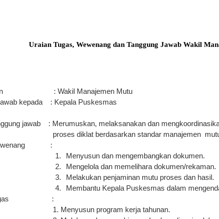
Uraian Tugas, Wewenang
d
an Tanggung Jawab Wakil Ma
an
: Wakil Manajemen Mutu
 jawab kepada
: Kepala Puskesmas
nggung jawab
: Merumuskan, melaksanakan dan mengkoordinasika
proses diklat berdasarkan standar manajemen
mut
wenang
:
1.
Menyusun dan mengembangkan dokumen.
2.
Mengelola dan memelihara dokumen/rekaman.
3.
Melakukan penjaminan mutu proses dan hasil.
4.
Membantu Kepala Puskesmas dalam mengendal
gas
:
1. Menyusun program kerja tahunan.