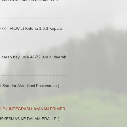
 VIEW c) Kriteria 1.6.3 Kepala
 darah bayi usia 48-72 jam di daerah
Standar Akreditasi Puskesmas (
LP ( INTEGRASI LAYANAN PRIMER
SKESMAS KE DALAM ERA ILP (