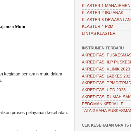
KLASTER 1 MANAJEMEN
KLASTER 2 IBU ANAK
KLASTER 3 DEWASA LAN
najemen Mutu
KLASTER 4 P2M
LINTAS KLASTER
INSTRUMEN TERBARU
AKREDITASI PUSKESMAS
AKREDITASI ILP PUSKES
AKREDITASI KLINIK 2023
n kegiatan penjamin mutu dalam
AKREDITASI LABKES 202
u.
AKREDITASI TPMD/TPMD
AKREDITASI UTD 2023
AKREDITASI RUMAH SAKI
PEDOMAN KERJA ILP
TATA GRAHA PUSKESMA
ikan proses pelayanan kesehatan.
CEK KESEHATAN GRATIS (