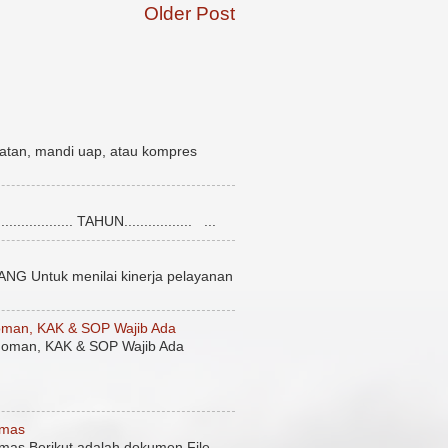
Older Post
atan, mandi uap, atau kompres
........... TAHUN................. ...
uk menilai kinerja pelayanan
man, KAK & SOP Wajib Ada
oman, KAK & SOP Wajib Ada
smas
mas Berikut adalah dokumen File