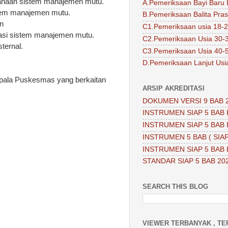
sanaan sistem manajemen mutu.
A.Pemeriksaan Bayi Baru 
tem manajemen mutu.
B.Pemeriksaan Balita Pra
an
C1.Pemeriksaan usia 18-2
asi sistem manajemen mutu.
C2.Pemeriksaan Usia 30-
ternal.
C3.Pemeriksaan Usia 40-
D.Pemeriksaan Lanjut Usi
Kepala Puskesmas yang berkaitan
ARSIP AKREDITASI
DOKUMEN VERSI 9 BAB 
INSTRUMEN SIAP 5 BAB 
INSTRUMEN SIAP 5 BAB 
INSTRUMEN 5 BAB ( SIAP
INSTRUMEN SIAP 5 BAB 
STANDAR SIAP 5 BAB 20
SEARCH THIS BLOG
VIEWER TERBANYAK , TE