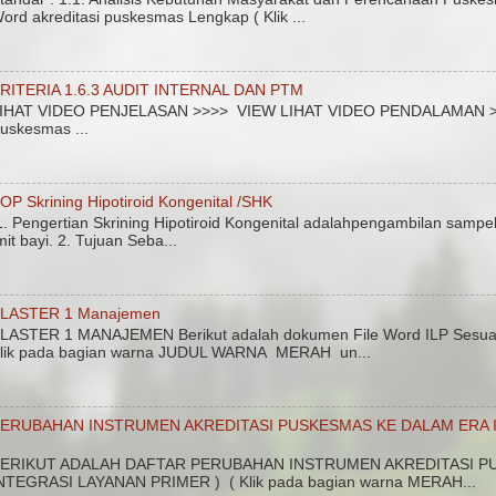
ord akreditasi puskesmas Lengkap ( Klik ...
RITERIA 1.6.3 AUDIT INTERNAL DAN PTM
IHAT VIDEO PENJELASAN >>>> VIEW LIHAT VIDEO PENDALAMAN >>>>
uskesmas ...
OP Skrining Hipotiroid Kongenital /SHK
. Pengertian Skrining Hipotiroid Kongenital adalahpengambilan sampel
mit bayi. 2. Tujuan Seba...
LASTER 1 Manajemen
LASTER 1 MANAJEMEN Berikut adalah dokumen File Word ILP Sesuai 
lik pada bagian warna JUDUL WARNA MERAH un...
ERUBAHAN INSTRUMEN AKREDITASI PUSKESMAS KE DALAM ERA I
ERIKUT ADALAH DAFTAR PERUBAHAN INSTRUMEN AKREDITASI PU
NTEGRASI LAYANAN PRIMER ) ( Klik pada bagian warna MERAH...