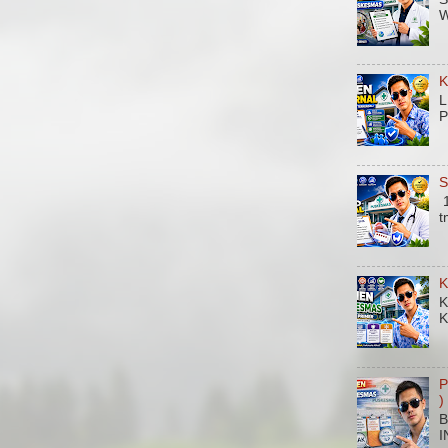
W
K
L
P
S
1
t
K
K
K
P
)
B
I