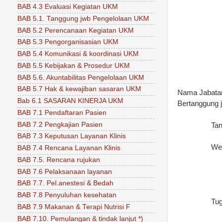
BAB 4.3 Evaluasi Kegiatan UKM
BAB 5.1. Tanggung jwb Pengelolaan UKM
BAB 5.2 Perencanaan Kegiatan UKM
BAB 5.3 Pengorganisasian UKM
BAB 5.4 Komunikasi & koordinasi UKM
BAB 5.5 Kebijakan & Prosedur UKM
BAB 5.6. Akuntabilitas Pengelolaan UKM
BAB 5.7 Hak & kewajiban sasaran UKM
Nama Jabat
Bab 6.1 SASARAN KINERJA UKM
Bertanggung
BAB 7.1 Pendaftaran Pasien
BAB 7.2 Pengkajian Pasien
Ta
BAB 7.3 Keputusan Layanan Klinis
We
BAB 7.4 Rencana Layanan Klinis
BAB 7.5. Rencana rujukan
BAB 7.6 Pelaksanaan layanan
BAB 7.7. Pel.anestesi & Bedah
BAB 7.8 Penyuluhan kesehatan
Tu
BAB 7.9 Makanan & Terapi Nutrisi F
BAB 7.10. Pemulangan & tindak lanjut *)