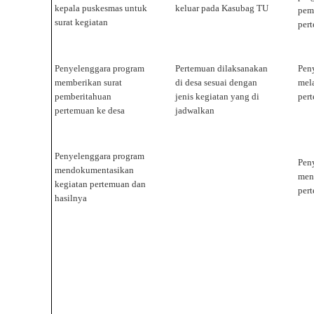
kepala puskesmas untuk
keluar pada Kasubag TU
pem
surat kegiatan
per
Penyelenggara program
Pertemuan dilaksanakan
Pen
memberikan surat
di desa sesuai dengan
mel
pemberitahuan
jenis kegiatan yang di
per
pertemuan ke desa
jadwalkan
Penyelenggara program
Pen
mendokumentasikan
men
kegiatan pertemuan dan
per
hasilnya