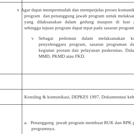
v
Agar dapat mempermudah dan memperjelas proses komunika
program
dan penanggung jawab program untuk melaksan
yang dilaksanakan dalam gedung maupun di luar 
sehingga tujuan program dapat tepat pada sasaran progra
v
Sebagai pedoman dalam melaksanakan kom
penyelenggara program, sasaran programan d
kegiatan proram dan pelayanan puskesmas. Dal
MMD, PKMD atau FKD.
n
Konsling & komunikasi, DEPKES 1997, Dokumentasi keb
a.
Penanggung
jawab program membuat RUK dan RPK pa
programnya.