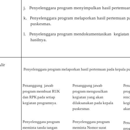
j.
Penyelenggara program menyimpu
l
kan hasil pertemua
k.
Penyelenggara program melaporkan hasil pertemuan p
puskesm
a
s.
l.
Penyelenggara program mendokumentasikan
kegiatan
hasilnya.
lir
Penyelenggara program melaporkan hasil pertemuan pada kepala p
Penanggung
jawab
Penanggung jawab
Pen
program membuat RUK
program mengusulkan
pro
dan RPK pada setiap
kegiatan yang akan
ren
kegiatan programnya.
dilaksanakan pada kepala
kegi
puskesmas
aka
Penyelenggar
a
program
Penyelenggara program
Pen
meminta tanda tangan
meminta Nomor surat
pro