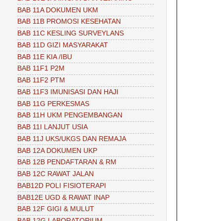
BAB 11A DOKUMEN UKM
BAB 11B PROMOSI KESEHATAN
BAB 11C KESLING SURVEYLANS
BAB 11D GIZI MASYARAKAT
BAB 11E KIA /IBU
BAB 11F1 P2M
BAB 11F2 PTM
BAB 11F3 IMUNISASI DAN HAJI
BAB 11G PERKESMAS
BAB 11H UKM PENGEMBANGAN
BAB 11I LANJUT USIA
BAB 11J UKS/UKGS DAN REMAJA
BAB 12A DOKUMEN UKP
BAB 12B PENDAFTARAN & RM
BAB 12C RAWAT JALAN
BAB12D POLI FISIOTERAPI
BAB12E UGD & RAWAT INAP
BAB 12F GIGI & MULUT
BAB 12G LABORATORIUM