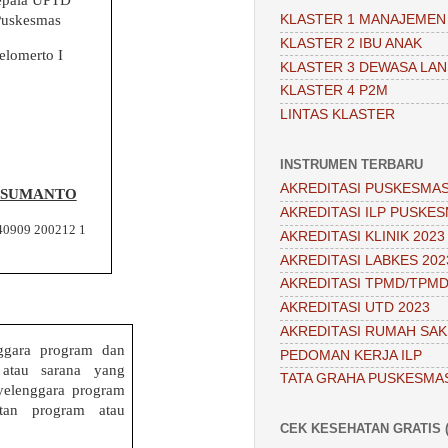
Puskesmas
KLASTER 1 MANAJEMEN
KLASTER 2 IBU ANAK
elomerto
I
KLASTER 3 DEWASA LAN
KLASTER 4 P2M
LINTAS KLASTER
INSTRUMEN TERBARU
AKREDITASI PUSKESMAS
. SUMANTO
AKREDITASI ILP PUSKES
40909 200212 1
AKREDITASI KLINIK 2023
AKREDITASI LABKES 202
AKREDITASI TPMD/TPMD
AKREDITASI UTD 2023
AKREDITASI RUMAH SAKI
ggara program dan
PEDOMAN KERJA ILP
 atau sarana yang
TATA GRAHA PUSKESMA
yelenggara program
tan program atau
CEK KESEHATAN GRATIS (