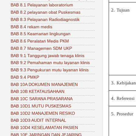
BAB 8.1 Pelayanan laboratorium
2.
Tujuan
BAB 8.2 pelayanan obat Puskesmas
BAB 8.3 Pelayanan Radiodiagnostik
BAB 8.4 rekam medis
BAB 8.5 Keamanan lingkungan
BAB 8.6 Peralatan Medis PKM
BAB 8.7 Managemen SDM UKP
BAB 9.1 Tanggung jawab tenaga klinis
BAB 9.2 Pemahaman mutu layanan klinis
BAB 9.3 Pengukuran mutu layanan klinis
BAB 9.4 PMKP
3.
Kebijaka
BAB 10A DOKUMEN MANAJEMEN
BAB 10B KETATAUSAHAAN
4.
Referensi
BAB 10C SARANA PRASARANA
BAB 10D1 MUTU PUSKESMAS
BAB 10D2 MANAJEMEN RESIKO
5.
Prosedur
BAB 10D3 AUDIT INTERNAL
BAB 10D4 KESELAMATAN PASIEN
BAB 10E JARINGAN DAN JEJARING