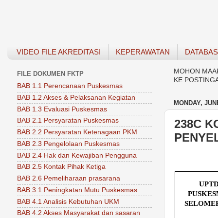
VIDEO FILE AKREDITASI
KEPERAWATAN
DATABA
MOHON MAAF 
FILE DOKUMEN FKTP
KE POSTING
BAB 1.1 Perencanaan Puskesmas
BAB 1.2 Akses & Pelaksanan Kegiatan
MONDAY, JUNE
BAB 1.3 Evaluasi Puskesmas
BAB 2.1 Persyaratan Puskesmas
238C 
BAB 2.2 Persyaratan Ketenagaan PKM
PENYE
BAB 2.3 Pengelolaan Puskesmas
BAB 2.4 Hak dan Kewajiban Pengguna
BAB 2.5 Kontak Pihak Ketiga
BAB 2.6 Pemeliharaan prasarana
UPT
BAB 3.1 Peningkatan Mutu Puskesmas
PUSKES
BAB 4.1 Analisis Kebutuhan UKM
SELOME
BAB 4.2 Akses Masyarakat dan sasaran