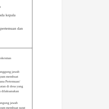
n
ada kepala
 pertemuan dan
uskesm
a
s
anggung jawab
gram membuat
cana Pertemuan/
atan di desa yang
n dilaksanakan
angung jawab
gram membuat surat