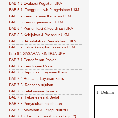
BAB 4.3 Evaluasi Kegiatan UKM
BAB 5.1. Tanggung jwb Pengelolaan UKM
BAB 5.2 Perencanaan Kegiatan UKM
BAB 5.3 Pengorganisasian UKM
BAB 5.4 Komunikasi & koordinasi UKM
BAB 5.5 Kebijakan & Prosedur UKM
BAB 5.6. Akuntabilitas Pengelolaan UKM
BAB 5.7 Hak & kewajiban sasaran UKM
Bab 6.1 SASARAN KINERJA UKM
BAB 7.1 Pendaftaran Pasien
BAB 7.2 Pengkajian Pasien
BAB 7.3 Keputusan Layanan Klinis
BAB 7.4 Rencana Layanan Klinis
BAB 7.5. Rencana rujukan
BAB 7.6 Pelaksanaan layanan
1.
Definisi
BAB 7.7. Pel.anestesi & Bedah
BAB 7.8 Penyuluhan kesehatan
BAB 7.9 Makanan & Terapi Nutrisi F
BAB 7.10. Pemulangan & tindak lanjut *)