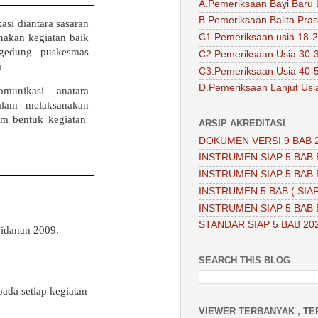
A.Pemeriksaan Bayi Baru 
B.Pemeriksaan Balita Pra
si diantara sasaran
akan kegiatan baik
C1.Pemeriksaan usia 18-2
gedung puskesmas
C2.Pemeriksaan Usia 30-
m
C3.Pemeriksaan Usia 40-
D.Pemeriksaan Lanjut Usi
unikasi anatara
alam melaksanakan
am bentuk kegiatan
ARSIP AKREDITASI
DOKUMEN VERSI 9 BAB 
INSTRUMEN SIAP 5 BAB 
INSTRUMEN SIAP 5 BAB 
INSTRUMEN 5 BAB ( SIAP
INSTRUMEN SIAP 5 BAB 
STANDAR SIAP 5 BAB 20
idanan 2009.
SEARCH THIS BLOG
da setiap kegiatan
VIEWER TERBANYAK , TE