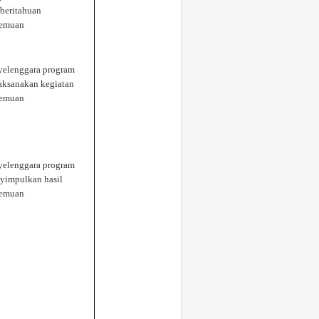
beritahuan
temuan
yelenggara program
aksan
a
kan kegiatan
temuan
yelenggara program
yimpu
l
kan hasil
temuan