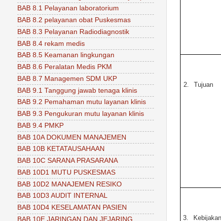
BAB 8.1 Pelayanan laboratorium
BAB 8.2 pelayanan obat Puskesmas
BAB 8.3 Pelayanan Radiodiagnostik
BAB 8.4 rekam medis
BAB 8.5 Keamanan lingkungan
BAB 8.6 Peralatan Medis PKM
BAB 8.7 Managemen SDM UKP
2.
Tujuan
BAB 9.1 Tanggung jawab tenaga klinis
BAB 9.2 Pemahaman mutu layanan klinis
BAB 9.3 Pengukuran mutu layanan klinis
BAB 9.4 PMKP
BAB 10A DOKUMEN MANAJEMEN
BAB 10B KETATAUSAHAAN
BAB 10C SARANA PRASARANA
BAB 10D1 MUTU PUSKESMAS
BAB 10D2 MANAJEMEN RESIKO
BAB 10D3 AUDIT INTERNAL
BAB 10D4 KESELAMATAN PASIEN
3.
Kebijaka
BAB 10E JARINGAN DAN JEJARING