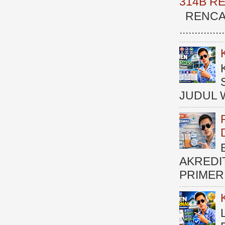
314B R
RENCAN
.............
JUDUL 
AKREDI
PRIMER )