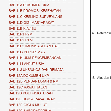
BAB 11A DOKUMEN UKM
BAB 11B PROMOSI KESEHATAN
BAB 11C KESLING SURVEYLANS
BAB 11D GIZI MASYARAKAT
BAB 11E KIA /IBU
4.
Referensi
BAB 11F1 P2M
BAB 11F2 PTM
BAB 11F3 IMUNISASI DAN HAJI
BAB 11G PERKESMAS
BAB 11H UKM PENGEMBANGAN
BAB 11I LANJUT USIA
BAB 11J UKS/UKGS DAN REMAJA
BAB 12A DOKUMEN UKP
5.
Alat dan
BAB 12B PENDAFTARAN & RM
BAB 12C RAWAT JALAN
BAB12D POLI FISIOTERAPI
BAB12E UGD & RAWAT INAP
BAB 12F GIGI & MULUT
BAB 12G LABORATORIUM