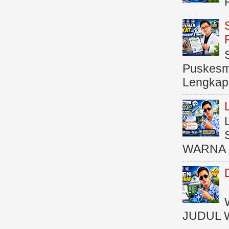
Puskesma
Lengkap (
WARNA 
JUDUL 