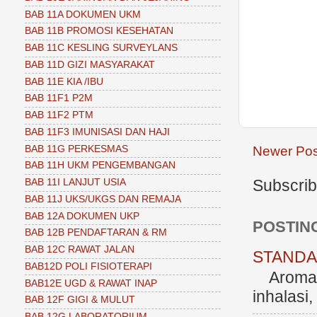
BAB 11A DOKUMEN UKM
BAB 11B PROMOSI KESEHATAN
BAB 11C KESLING SURVEYLANS
BAB 11D GIZI MASYARAKAT
BAB 11E KIA /IBU
BAB 11F1 P2M
BAB 11F2 PTM
BAB 11F3 IMUNISASI DAN HAJI
BAB 11G PERKESMAS
Newer Pos
BAB 11H UKM PENGEMBANGAN
Subscrib
BAB 11I LANJUT USIA
BAB 11J UKS/UKGS DAN REMAJA
BAB 12A DOKUMEN UKP
POSTIN
BAB 12B PENDAFTARAN & RM
BAB 12C RAWAT JALAN
STANDAR
BAB12D POLI FISIOTERAPI
Aromate
BAB12E UGD & RAWAT INAP
inhalasi
BAB 12F GIGI & MULUT
BAB 12G LABORATORIUM