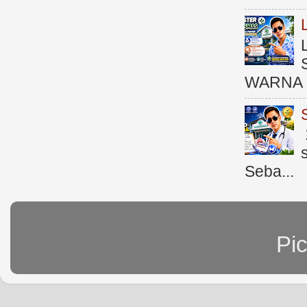
WARNA 
Seba...
Pi