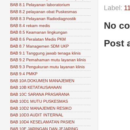
BAB 8.1 Pelayanan laboratorium
Label:
11
BAB 8.2 pelayanan obat Puskesmas
BAB 8.3 Pelayanan Radiodiagnostik
No c
BAB 8.4 rekam medis
BAB 8.5 Keamanan lingkungan
BAB 8.6 Peralatan Medis PKM
Post
BAB 8.7 Managemen SDM UKP
BAB 9.1 Tanggung jawab tenaga klinis
BAB 9.2 Pemahaman mutu layanan klinis
BAB 9.3 Pengukuran mutu layanan klinis
BAB 9.4 PMKP
BAB 10A DOKUMEN MANAJEMEN
BAB 10B KETATAUSAHAAN
BAB 10C SARANA PRASARANA
BAB 10D1 MUTU PUSKESMAS
BAB 10D2 MANAJEMEN RESIKO
BAB 10D3 AUDIT INTERNAL
BAB 10D4 KESELAMATAN PASIEN
BAB 10E JARINGAN DAN JEJARING