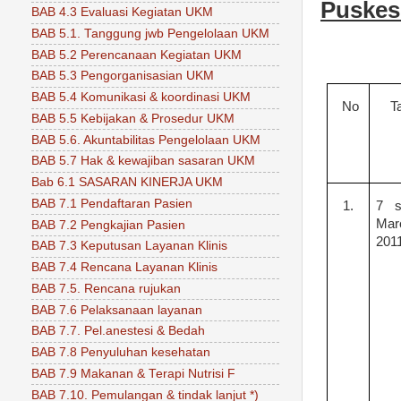
Puske
BAB 4.3 Evaluasi Kegiatan UKM
BAB 5.1. Tanggung jwb Pengelolaan UKM
BAB 5.2 Perencanaan Kegiatan UKM
BAB 5.3 Pengorganisasian UKM
BAB 5.4 Komunikasi & koordinasi UKM
No
T
BAB 5.5 Kebijakan & Prosedur UKM
BAB 5.6. Akuntabilitas Pengelolaan UKM
BAB 5.7 Hak & kewajiban sasaran UKM
Bab 6.1 SASARAN KINERJA UKM
BAB 7.1 Pendaftaran Pasien
1.
7 s
Mar
BAB 7.2 Pengkajian Pasien
201
BAB 7.3 Keputusan Layanan Klinis
BAB 7.4 Rencana Layanan Klinis
BAB 7.5. Rencana rujukan
BAB 7.6 Pelaksanaan layanan
BAB 7.7. Pel.anestesi & Bedah
BAB 7.8 Penyuluhan kesehatan
BAB 7.9 Makanan & Terapi Nutrisi F
BAB 7.10. Pemulangan & tindak lanjut *)