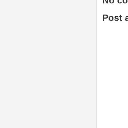
No c
Post