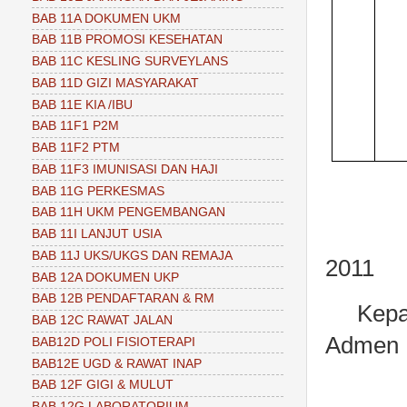
BAB 11A DOKUMEN UKM
BAB 11B PROMOSI KESEHATAN
BAB 11C KESLING SURVEYLANS
BAB 11D GIZI MASYARAKAT
BAB 11E KIA /IBU
BAB 11F1 P2M
BAB 11F2 PTM
BAB 11F3 IMUNISASI DAN HAJI
BAB 11G PERKESMAS
BAB 11H UKM PENGEMBANGAN
BAB 11I LANJUT USIA
BAB 11J UKS/UKGS DAN REMAJA
2011
BAB 12A DOKUMEN UKP
BAB 12B PENDAFTARAN & RM
Kep
BAB 12C RAWAT JALAN
Admen
BAB12D POLI FISIOTERAPI
BAB12E UGD & RAWAT INAP
BAB 12F GIGI & MULUT
BAB 12G LABORATORIUM