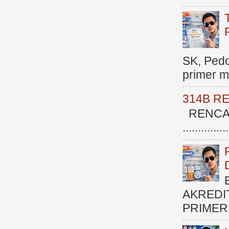
SK, Ped
primer me
314B R
RENCAN
.............
AKREDI
PRIMER )