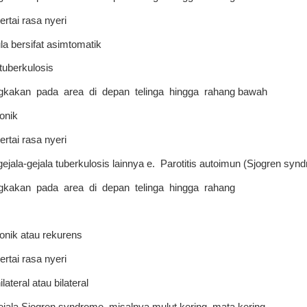
ertai rasa nyeri
la bersifat asimtomatik
 tuberkulosis
kakan pada area di depan telinga hingga rahang bawah
onik
ertai rasa nyeri
 gejala-gejala tuberkulosis lainnya e. Parotitis autoimun (Sjogren syn
kakan pada area di depan telinga hingga rahang
onik atau rekurens
ertai rasa nyeri
lateral atau bilateral
ejala Sjogren syndrome, misalnya mulut kering, mata kering