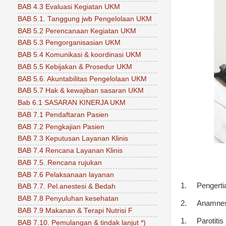
BAB 4.3 Evaluasi Kegiatan UKM
BAB 5.1. Tanggung jwb Pengelolaan UKM
BAB 5.2 Perencanaan Kegiatan UKM
BAB 5.3 Pengorganisasian UKM
BAB 5.4 Komunikasi & koordinasi UKM
BAB 5.5 Kebijakan & Prosedur UKM
BAB 5.6. Akuntabilitas Pengelolaan UKM
BAB 5.7 Hak & kewajiban sasaran UKM
Bab 6.1 SASARAN KINERJA UKM
BAB 7.1 Pendaftaran Pasien
BAB 7.2 Pengkajian Pasien
BAB 7.3 Keputusan Layanan Klinis
BAB 7.4 Rencana Layanan Klinis
BAB 7.5. Rencana rujukan
BAB 7.6 Pelaksanaan layanan
1.
Pengertia
BAB 7.7. Pel.anestesi & Bedah
BAB 7.8 Penyuluhan kesehatan
2.
Anamne
BAB 7.9 Makanan & Terapi Nutrisi F
1.
Parotiti
BAB 7.10. Pemulangan & tindak lanjut *)