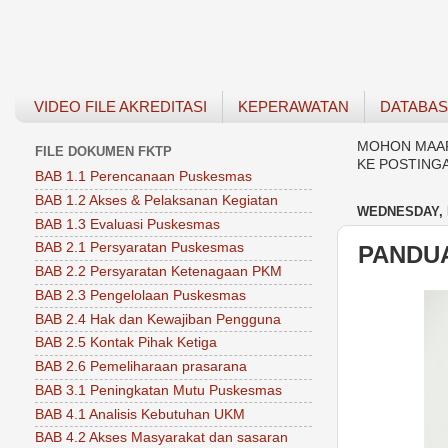
VIDEO FILE AKREDITASI
KEPERAWATAN
DATABA
MOHON MAAF 
FILE DOKUMEN FKTP
KE POSTING
BAB 1.1 Perencanaan Puskesmas
BAB 1.2 Akses & Pelaksanan Kegiatan
WEDNESDAY, 
BAB 1.3 Evaluasi Puskesmas
BAB 2.1 Persyaratan Puskesmas
PANDUA
BAB 2.2 Persyaratan Ketenagaan PKM
BAB 2.3 Pengelolaan Puskesmas
BAB 2.4 Hak dan Kewajiban Pengguna
BAB 2.5 Kontak Pihak Ketiga
BAB 2.6 Pemeliharaan prasarana
BAB 3.1 Peningkatan Mutu Puskesmas
BAB 4.1 Analisis Kebutuhan UKM
BAB 4.2 Akses Masyarakat dan sasaran