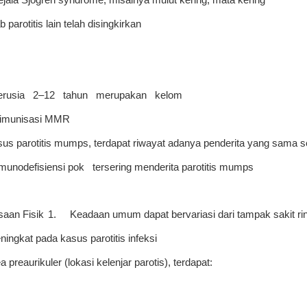
parotitis lain telah disingkirkan
erusia 2–12 tahun merupakan kelom
iimunisasi MMR
us parotitis mumps, terdapat riwayat adanya penderita yang sama s
imunodefisiensi pok tersering menderita parotitis mumps
aan Fisik
1.
Keadaan umum dapat bervariasi dari tampak sakit ri
ingkat pada kasus parotitis infeksi
 preaurikuler (lokasi kelenjar parotis), terdapat: