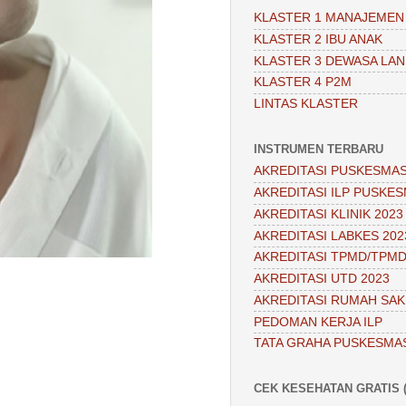
KLASTER 1 MANAJEMEN
KLASTER 2 IBU ANAK
KLASTER 3 DEWASA LAN
KLASTER 4 P2M
LINTAS KLASTER
INSTRUMEN TERBARU
AKREDITASI PUSKESMAS
AKREDITASI ILP PUSKES
AKREDITASI KLINIK 2023
AKREDITASI LABKES 202
AKREDITASI TPMD/TPMD
AKREDITASI UTD 2023
AKREDITASI RUMAH SAKI
PEDOMAN KERJA ILP
TATA GRAHA PUSKESMA
CEK KESEHATAN GRATIS (