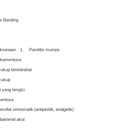
s Banding
aksanaan
1.
Parotitis mumps
kamentosa
cukup beristirahat
 cukup
i yang bergizi
entosa
sifat simtomatik (antipiretik, analgetik)
 bakterial akut