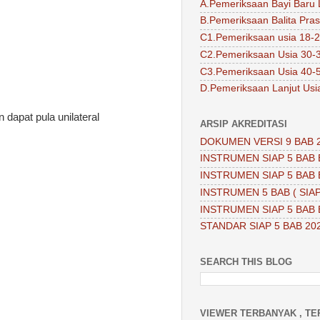
A.Pemeriksaan Bayi Baru 
B.Pemeriksaan Balita Pra
C1.Pemeriksaan usia 18-2
C2.Pemeriksaan Usia 30-
C3.Pemeriksaan Usia 40-
D.Pemeriksaan Lanjut Usi
 dapat pula unilateral
ARSIP AKREDITASI
DOKUMEN VERSI 9 BAB 
INSTRUMEN SIAP 5 BAB 
INSTRUMEN SIAP 5 BAB 
INSTRUMEN 5 BAB ( SIAP
INSTRUMEN SIAP 5 BAB 
STANDAR SIAP 5 BAB 20
SEARCH THIS BLOG
VIEWER TERBANYAK , TE