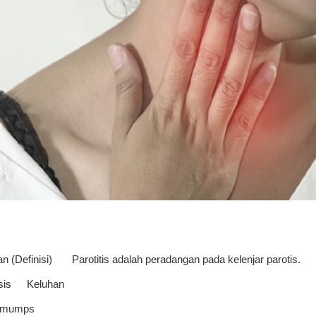
n (Definisi)
Parotitis adalah peradangan pada kelenjar parotis.
sis
Keluhan
s mumps