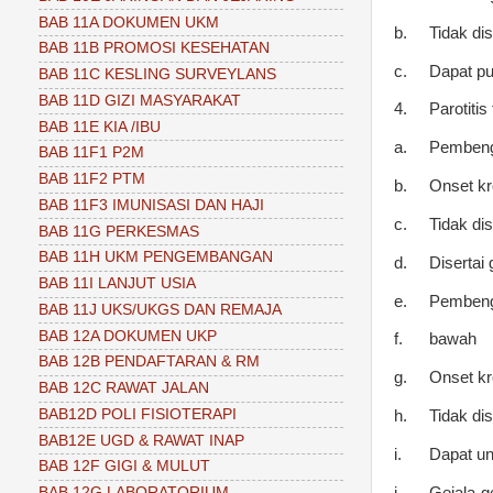
BAB 11A DOKUMEN UKM
b.
Tidak dis
BAB 11B PROMOSI KESEHATAN
c.
Dapat pu
BAB 11C KESLING SURVEYLANS
BAB 11D GIZI MASYARAKAT
4.
Parotitis
BAB 11E KIA /IBU
a.
Pembeng
BAB 11F1 P2M
BAB 11F2 PTM
b.
Onset kr
BAB 11F3 IMUNISASI DAN HAJI
c.
Tidak dis
BAB 11G PERKESMAS
BAB 11H UKM PENGEMBANGAN
d.
Disertai
BAB 11I LANJUT USIA
e.
Pembeng
BAB 11J UKS/UKGS DAN REMAJA
BAB 12A DOKUMEN UKP
f.
bawah
BAB 12B PENDAFTARAN & RM
g.
Onset kr
BAB 12C RAWAT JALAN
BAB12D POLI FISIOTERAPI
h.
Tidak dis
BAB12E UGD & RAWAT INAP
i.
Dapat uni
BAB 12F GIGI & MULUT
j.
Gejala-g
BAB 12G LABORATORIUM