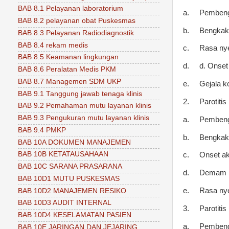
BAB 8.1 Pelayanan laboratorium
a.
Pembeng
BAB 8.2 pelayanan obat Puskesmas
b.
Bengkak 
BAB 8.3 Pelayanan Radiodiagnostik
BAB 8.4 rekam medis
c.
Rasa ny
BAB 8.5 Keamanan lingkungan
d.
d. Onset
BAB 8.6 Peralatan Medis PKM
BAB 8.7 Managemen SDM UKP
e.
Gejala k
BAB 9.1 Tanggung jawab tenaga klinis
2.
Parotitis
BAB 9.2 Pemahaman mutu layanan klinis
BAB 9.3 Pengukuran mutu layanan klinis
a.
Pembeng
BAB 9.4 PMKP
b.
Bengkak 
BAB 10A DOKUMEN MANAJEMEN
BAB 10B KETATAUSAHAAN
c.
Onset ak
BAB 10C SARANA PRASARANA
d.
Demam
BAB 10D1 MUTU PUSKESMAS
e.
Rasa ny
BAB 10D2 MANAJEMEN RESIKO
BAB 10D3 AUDIT INTERNAL
3.
Parotitis
BAB 10D4 KESELAMATAN PASIEN
a.
Pembeng
BAB 10E JARINGAN DAN JEJARING