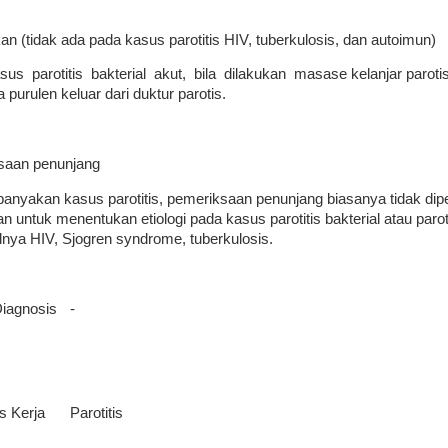
kan (tidak ada pada kasus parotitis HIV, tuberkulosis, dan autoimun)
us parotitis bakterial akut, bila dilakukan masase kelanjar parotis d
 purulen keluar dari duktur parotis.
saan penunjang
anyakan kasus parotitis, pemeriksaan penunjang biasanya tidak di
n untuk menentukan etiologi pada kasus parotitis bakterial atau parot
alnya HIV, Sjogren syndrome, tuberkulosis.
Diagnosis
-
s Kerja
Parotitis