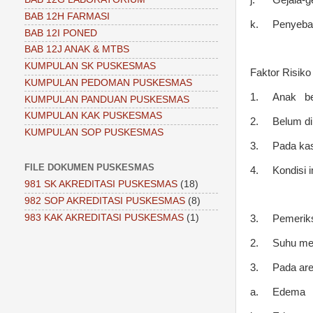
BAB 12H FARMASI
k.
Penyebab 
BAB 12I PONED
BAB 12J ANAK & MTBS
KUMPULAN SK PUSKESMAS
Faktor Risiko
KUMPULAN PEDOMAN PUSKESMAS
1.
Anak b
KUMPULAN PANDUAN PUSKESMAS
KUMPULAN KAK PUSKESMAS
2.
Belum d
KUMPULAN SOP PUSKESMAS
3.
Pada kas
FILE DOKUMEN PUSKESMAS
4.
Kondisi 
981 SK AKREDITASI PUSKESMAS
(18)
982 SOP AKREDITASI PUSKESMAS
(8)
983 KAK AKREDITASI PUSKESMAS
(1)
3.
Pemeriks
2.
Suhu men
3.
Pada area
a.
Edema