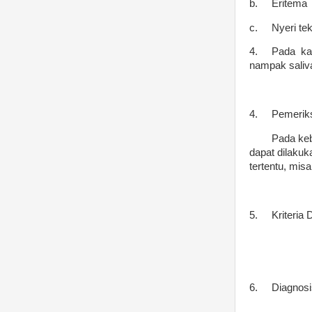
b.
Eritema
c.
Nyeri te
4.
Pada kas
nampak saliva
4.
Pemerik
Pada keb
dapat dilakuka
tertentu, mis
5.
Kriteria 
6.
Diagnosi