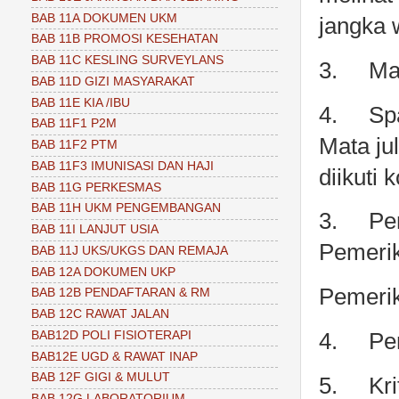
BAB 11A DOKUMEN UKM
jangka 
BAB 11B PROMOSI KESEHATAN
BAB 11C KESLING SURVEYLANS
3.
Ma
BAB 11D GIZI MASYARAKAT
BAB 11E KIA /IBU
4.
Sp
BAB 11F1 P2M
Mata ju
BAB 11F2 PTM
BAB 11F3 IMUNISASI DAN HAJI
diikuti 
BAB 11G PERKESMAS
BAB 11H UKM PENGEMBANGAN
3.
Pe
BAB 11I LANJUT USIA
Pemerik
BAB 11J UKS/UKGS DAN REMAJA
BAB 12A DOKUMEN UKP
Pemeriks
BAB 12B PENDAFTARAN & RM
BAB 12C RAWAT JALAN
BAB12D POLI FISIOTERAPI
4.
Pe
BAB12E UGD & RAWAT INAP
BAB 12F GIGI & MULUT
5.
Kri
BAB 12G LABORATORIUM