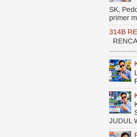
SK, Ped
primer me
314B R
RENCAN
.............
JUDUL 