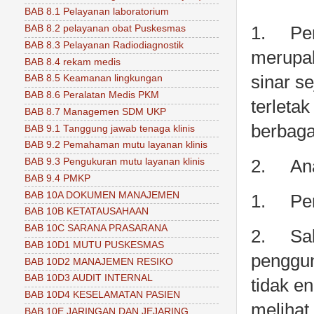
BAB 8.1 Pelayanan laboratorium
BAB 8.2 pelayanan obat Puskesmas
1.
Pen
BAB 8.3 Pelayanan Radiodiagnostik
merupa
BAB 8.4 rekam medis
sinar se
BAB 8.5 Keamanan lingkungan
BAB 8.6 Peralatan Medis PKM
terletak
BAB 8.7 Managemen SDM UKP
berbaga
BAB 9.1 Tanggung jawab tenaga klinis
BAB 9.2 Pemahaman mutu layanan klinis
BAB 9.3 Pengukuran mutu layanan klinis
2.
An
BAB 9.4 PMKP
BAB 10A DOKUMEN MANAJEMEN
1.
Pe
BAB 10B KETATAUSAHAAN
BAB 10C SARANA PRASARANA
2.
Sa
BAB 10D1 MUTU PUSKESMAS
penggun
BAB 10D2 MANAJEMEN RESIKO
BAB 10D3 AUDIT INTERNAL
tidak e
BAB 10D4 KESELAMATAN PASIEN
melihat
BAB 10E JARINGAN DAN JEJARING