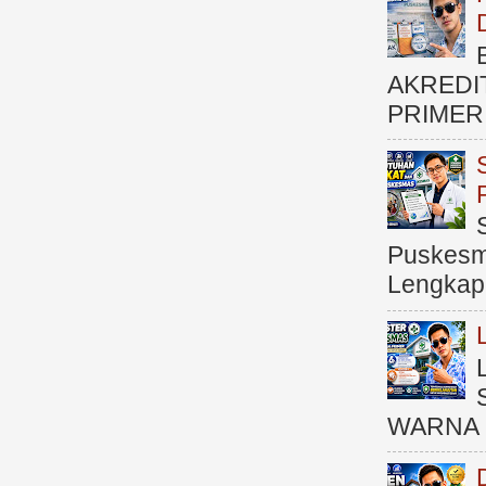
AKREDI
PRIMER )
Puskesma
Lengkap (
WARNA 