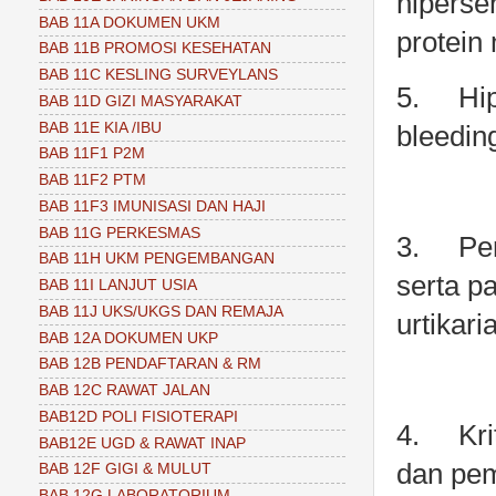
hiperse
BAB 11A DOKUMEN UKM
protein
BAB 11B PROMOSI KESEHATAN
BAB 11C KESLING SURVEYLANS
5.
Hi
BAB 11D GIZI MASYARAKAT
BAB 11E KIA /IBU
bleeding
BAB 11F1 P2M
BAB 11F2 PTM
BAB 11F3 IMUNISASI DAN HAJI
BAB 11G PERKESMAS
3.
Pe
BAB 11H UKM PENGEMBANGAN
serta p
BAB 11I LANJUT USIA
BAB 11J UKS/UKGS DAN REMAJA
urtikari
BAB 12A DOKUMEN UKP
BAB 12B PENDAFTARAN & RM
BAB 12C RAWAT JALAN
BAB12D POLI FISIOTERAPI
4.
Kri
BAB12E UGD & RAWAT INAP
dan pem
BAB 12F GIGI & MULUT
BAB 12G LABORATORIUM