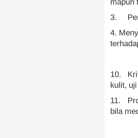
mapun t
3.
Pe
4. Meny
terhada
10.
Kr
kulit, u
11.
Pr
bila me