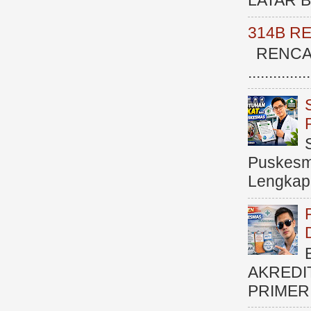
LATAR BE
314B R
RENCAN
.............
Puskesma
Lengkap (
AKREDI
PRIMER )