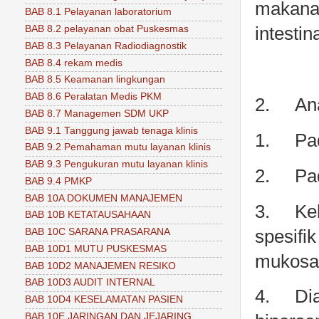
makanan
BAB 8.1 Pelayanan laboratorium
BAB 8.2 pelayanan obat Puskesmas
intesti
BAB 8.3 Pelayanan Radiodiagnostik
BAB 8.4 rekam medis
BAB 8.5 Keamanan lingkungan
BAB 8.6 Peralatan Medis PKM
2.
An
BAB 8.7 Managemen SDM UKP
BAB 9.1 Tanggung jawab tenaga klinis
1.
Pad
BAB 9.2 Pemahaman mutu layanan klinis
BAB 9.3 Pengukuran mutu layanan klinis
2.
Pa
BAB 9.4 PMKP
BAB 10A DOKUMEN MANAJEMEN
3.
Ke
BAB 10B KETATAUSAHAAN
spesifik
BAB 10C SARANA PRASARANA
BAB 10D1 MUTU PUSKESMAS
mukosa 
BAB 10D2 MANAJEMEN RESIKO
BAB 10D3 AUDIT INTERNAL
4.
Dia
BAB 10D4 KESELAMATAN PASIEN
BAB 10E JARINGAN DAN JEJARING