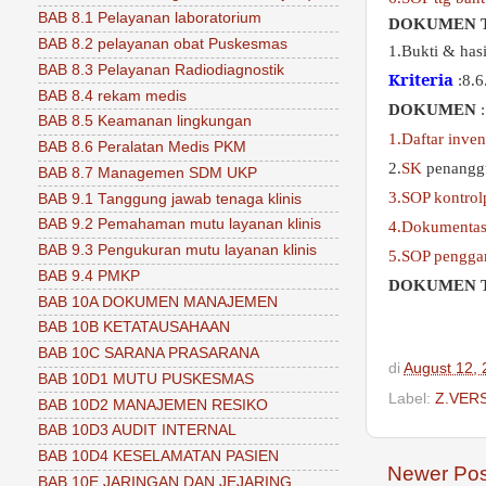
BAB 8.1 Pelayanan laboratorium
DOKUMEN 
BAB 8.2 pelayanan obat Puskesmas
1.Bukti & hasi
BAB 8.3 Pelayanan Radiodiagnostik
Kriteria
:8.6
BAB 8.4 rekam medis
DOKUMEN
:
BAB 8.5 Keamanan lingkungan
1.Daftar inven
BAB 8.6 Peralatan Medis PKM
2.
SK
penanggu
BAB 8.7 Managemen SDM UKP
3.SOP kontrolp
BAB 9.1 Tanggung jawab tenaga klinis
BAB 9.2 Pemahaman mutu layanan klinis
4.Dokumentas
BAB 9.3 Pengukuran mutu layanan klinis
5.SOP penggan
BAB 9.4 PMKP
DOKUMEN 
BAB 10A DOKUMEN MANAJEMEN
BAB 10B KETATAUSAHAAN
BAB 10C SARANA PRASARANA
di
August 12,
BAB 10D1 MUTU PUSKESMAS
Label:
Z.VERS
BAB 10D2 MANAJEMEN RESIKO
BAB 10D3 AUDIT INTERNAL
BAB 10D4 KESELAMATAN PASIEN
Newer Pos
BAB 10E JARINGAN DAN JEJARING