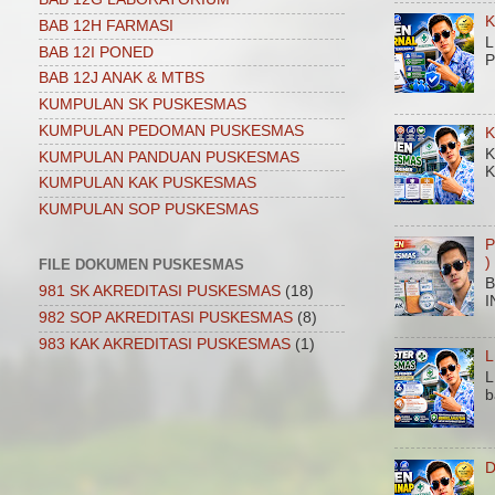
K
BAB 12H FARMASI
L
BAB 12I PONED
P
BAB 12J ANAK & MTBS
KUMPULAN SK PUSKESMAS
KUMPULAN PEDOMAN PUSKESMAS
K
K
KUMPULAN PANDUAN PUSKESMAS
K
KUMPULAN KAK PUSKESMAS
KUMPULAN SOP PUSKESMAS
P
)
FILE DOKUMEN PUSKESMAS
B
981 SK AKREDITASI PUSKESMAS
(18)
I
982 SOP AKREDITASI PUSKESMAS
(8)
983 KAK AKREDITASI PUSKESMAS
(1)
L
L
b
D