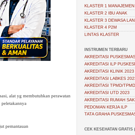
KLASTER 1 MANAJEMEN
KLASTER 2 IBU ANAK
KLASTER 3 DEWASA LAN
KLASTER 4 P2M
LINTAS KLASTER
INSTRUMEN TERBARU
AKREDITASI PUSKESMAS
AKREDITASI ILP PUSKES
AKREDITASI KLINIK 2023
AKREDITASI LABKES 202
AKREDITASI TPMD/TPMD
AKREDITASI UTD 2023
lisasi, alat yg membutuhkan perawatan
AKREDITASI RUMAH SAKI
k peletakannya
PEDOMAN KERJA ILP
TATA GRAHA PUSKESMA
njut pemantauan
CEK KESEHATAN GRATIS (