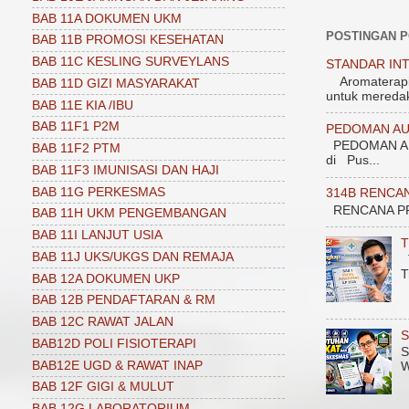
BAB 11A DOKUMEN UKM
POSTINGAN 
BAB 11B PROMOSI KESEHATAN
BAB 11C KESLING SURVEYLANS
STANDAR INT
Aromaterapi 1
BAB 11D GIZI MASYARAKAT
untuk meredak
BAB 11E KIA /IBU
BAB 11F1 P2M
PEDOMAN AU
PEDOMAN AU
BAB 11F2 PTM
di Pus...
BAB 11F3 IMUNISASI DAN HAJI
BAB 11G PERKESMAS
314B RENCA
RENCANA PROGRAM
BAB 11H UKM PENGEMBANGAN
BAB 11I LANJUT USIA
T
BAB 11J UKS/UKGS DAN REMAJA
T
T
BAB 12A DOKUMEN UKP
BAB 12B PENDAFTARAN & RM
BAB 12C RAWAT JALAN
S
BAB12D POLI FISIOTERAPI
S
BAB12E UGD & RAWAT INAP
W
BAB 12F GIGI & MULUT
BAB 12G LABORATORIUM