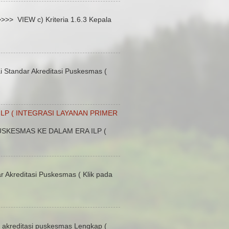
 VIEW c) Kriteria 1.6.3 Kepala
Standar Akreditasi Puskesmas (
LP ( INTEGRASI LAYANAN PRIMER
SKESMAS KE DALAM ERA ILP (
 Akreditasi Puskesmas ( Klik pada
kreditasi puskesmas Lengkap (