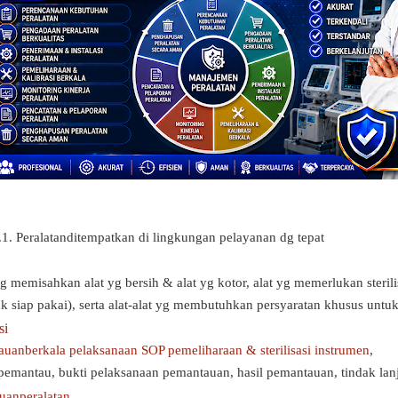
6.1. Peralatanditempatkan di lingkungan pelayanan dg tepat
tg memisahkan alat yg bersih & alat yg kotor, alat yg memerlukan steri
tdk siap pakai), serta alat-alat yg membutuhkan persyaratan khusus untu
si
uanberkala pelaksanaan SOP pemeliharaan & sterilisasi instrumen
,
pemantau, bukti pelaksanaan pemantauan, hasil pemantauan, tindak la
tuanperalatan