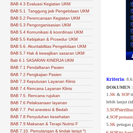
BAB 4.3 Evaluasi Kegiatan UKM
BAB 5.1. Tanggung jwb Pengelolaan UKM
BAB 5.2 Perencanaan Kegiatan UKM
BAB 5.3 Pengorganisasian UKM
BAB 5.4 Komunikasi & koordinasi UKM
BAB 5.5 Kebijakan & Prosedur UKM
BAB 5.6. Akuntabilitas Pengelolaan UKM
BAB 5.7 Hak & kewajiban sasaran UKM
Bab 6.1 SASARAN KINERJA UKM
BAB 7.1 Pendaftaran Pasien
BAB 7.2 Pengkajian Pasien
Kriteria
: 8.
BAB 7.3 Keputusan Layanan Klinis
DOKUMEN
:
BAB 7.4 Rencana Layanan Klinis
1.
SK
&
SOP
t
BAB 7.5. Rencana rujukan
lebih lanjut (
BAB 7.6 Pelaksanaan layanan
3.SOPsterilisa
BAB 7.7. Pel.anestesi & Bedah
4.
SOP pemanta
BAB 7.8 Penyuluhan kesehatan
BAB 7.9 Makanan & Terapi Nutrisi F
5.
SK
petugas 
BAB 7.10. Pemulangan & tindak lanjut *)
6.SOP ttg ban