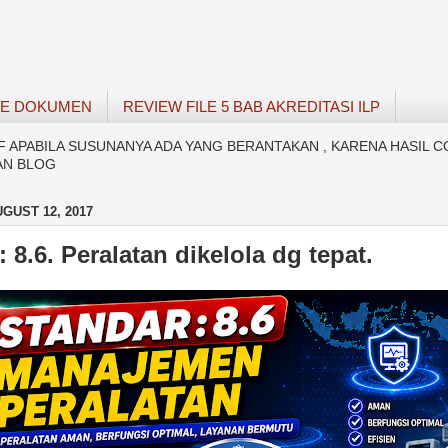
SE DOKUMEN
REVIEW FILE 5 BAB AKREDITASI ILP
APABILA SUSUNANYA ADA YANG BERANTAKAN , KARENA HASIL C
AN BLOG
GUST 12, 2017
 8.6. Peralatan dikelola dg tepat.