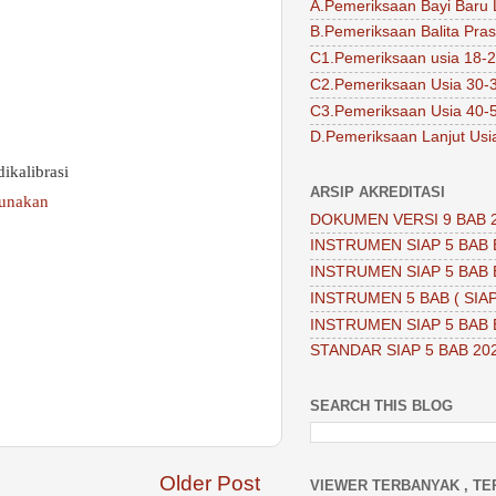
A.Pemeriksaan Bayi Baru 
B.Pemeriksaan Balita Pra
C1.Pemeriksaan usia 18-2
C2.Pemeriksaan Usia 30-
C3.Pemeriksaan Usia 40-
D.Pemeriksaan Lanjut Usi
ikalibrasi
ARSIP AKREDITASI
gunakan
DOKUMEN VERSI 9 BAB 
INSTRUMEN SIAP 5 BAB 
INSTRUMEN SIAP 5 BAB 
INSTRUMEN 5 BAB ( SIAP
INSTRUMEN SIAP 5 BAB 
STANDAR SIAP 5 BAB 20
SEARCH THIS BLOG
Older Post
VIEWER TERBANYAK , TE