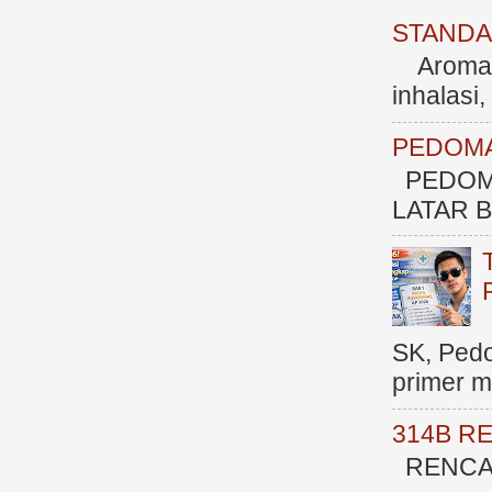
STANDAR
Aromate
inhalasi
PEDOMA
PEDOM
LATAR BE
SK, Ped
primer me
314B R
RENCAN