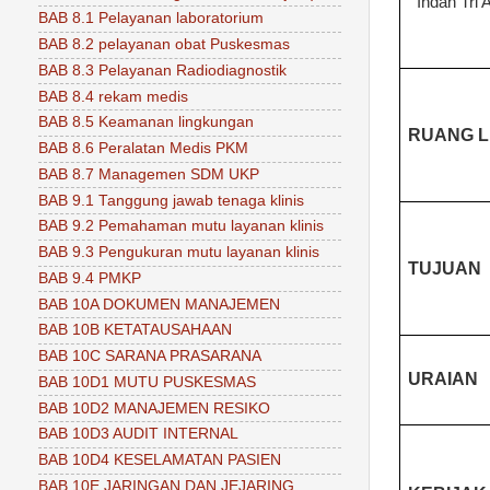
Indah Tri 
BAB 8.1 Pelayanan laboratorium
BAB 8.2 pelayanan obat Puskesmas
BAB 8.3 Pelayanan Radiodiagnostik
BAB 8.4 rekam medis
BAB 8.5 Keamanan lingkungan
RUANG L
BAB 8.6 Peralatan Medis PKM
BAB 8.7 Managemen SDM UKP
BAB 9.1 Tanggung jawab tenaga klinis
BAB 9.2 Pemahaman mutu layanan klinis
BAB 9.3 Pengukuran mutu layanan klinis
TUJUAN
BAB 9.4 PMKP
BAB 10A DOKUMEN MANAJEMEN
BAB 10B KETATAUSAHAAN
BAB 10C SARANA PRASARANA
URAIAN
BAB 10D1 MUTU PUSKESMAS
BAB 10D2 MANAJEMEN RESIKO
BAB 10D3 AUDIT INTERNAL
BAB 10D4 KESELAMATAN PASIEN
BAB 10E JARINGAN DAN JEJARING