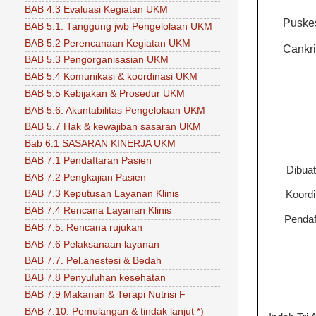
BAB 4.3 Evaluasi Kegiatan UKM
Puske
BAB 5.1. Tanggung jwb Pengelolaan UKM
BAB 5.2 Perencanaan Kegiatan UKM
Cankr
BAB 5.3 Pengorganisasian UKM
BAB 5.4 Komunikasi & koordinasi UKM
BAB 5.5 Kebijakan & Prosedur UKM
BAB 5.6. Akuntabilitas Pengelolaan UKM
BAB 5.7 Hak & kewajiban sasaran UKM
Bab 6.1 SASARAN KINERJA UKM
BAB 7.1 Pendaftaran Pasien
Dibuat
BAB 7.2 Pengkajian Pasien
BAB 7.3 Keputusan Layanan Klinis
Koordi
BAB 7.4 Rencana Layanan Klinis
Pendaf
BAB 7.5. Rencana rujukan
BAB 7.6 Pelaksanaan layanan
BAB 7.7. Pel.anestesi & Bedah
BAB 7.8 Penyuluhan kesehatan
BAB 7.9 Makanan & Terapi Nutrisi F
BAB 7.10. Pemulangan & tindak lanjut *)