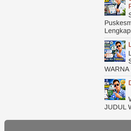
Puskesma
Lengkap (
WARNA 
JUDUL 