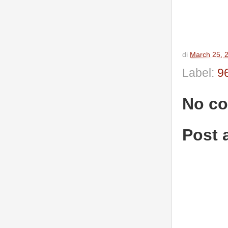
di
March 25, 
Label:
9
No c
Post