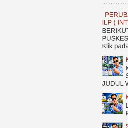
.............
PERUB
ILP ( I
BERIKU
PUSKESM
Klik pad
JUDUL 