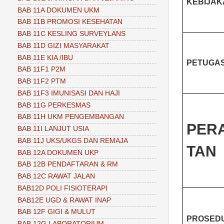
KEBIJA
BAB 11A DOKUMEN UKM
BAB 11B PROMOSI KESEHATAN
BAB 11C KESLING SURVEYLANS
BAB 11D GIZI MASYARAKAT
BAB 11E KIA /IBU
PETUGA
BAB 11F1 P2M
BAB 11F2 PTM
BAB 11F3 IMUNISASI DAN HAJI
BAB 11G PERKESMAS
BAB 11H UKM PENGEMBANGAN
PER
BAB 11I LANJUT USIA
BAB 11J UKS/UKGS DAN REMAJA
TAN
BAB 12A DOKUMEN UKP
BAB 12B PENDAFTARAN & RM
BAB 12C RAWAT JALAN
BAB12D POLI FISIOTERAPI
BAB12E UGD & RAWAT INAP
BAB 12F GIGI & MULUT
PROSED
BAB 12G LABORATORIUM