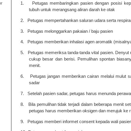
ur
1.
Petugas membaringkan pasien dengan posisi kepa
tubuh untuk merangsang aliran darah ke otak
2.
Petugas mempertahankan saluran udara serta respirasi
3.
Petugas melonggarkan pakaian / baju pasien
4.
Petugas memberikan inhalasi agen aromatik (misalnya
5.
Petugas memeriksa tanda-tanda vital pasien. Denyut
cukup besar dan berisi.
Pemulihan spontan biasany
menit.
6.
Petugas
j
angan memberikan cairan melalui mulut s
sadar
7.
Setelah pasien sadar, petugas harus menunda perawa
8.
Bila pemulihan tidak terjadi dalam beberapa menit se
petugas harus memberikan oksigen dan merujuk ke r
9.
Petugas memberi informet consent kepada wali pasien 