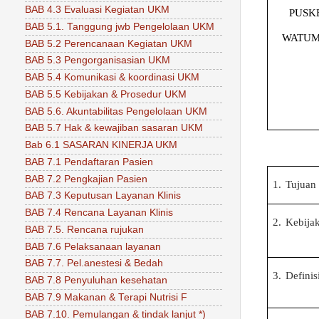
BAB 4.3 Evaluasi Kegiatan UKM
PUSK
BAB 5.1. Tanggung jwb Pengelolaan UKM
WATU
BAB 5.2 Perencanaan Kegiatan UKM
BAB 5.3 Pengorganisasian UKM
BAB 5.4 Komunikasi & koordinasi UKM
BAB 5.5 Kebijakan & Prosedur UKM
BAB 5.6. Akuntabilitas Pengelolaan UKM
BAB 5.7 Hak & kewajiban sasaran UKM
Bab 6.1 SASARAN KINERJA UKM
BAB 7.1 Pendaftaran Pasien
BAB 7.2 Pengkajian Pasien
1.
Tujuan
BAB 7.3 Keputusan Layanan Klinis
BAB 7.4 Rencana Layanan Klinis
2.
Kebija
BAB 7.5. Rencana rujukan
BAB 7.6 Pelaksanaan layanan
BAB 7.7. Pel.anestesi & Bedah
3.
Definis
BAB 7.8 Penyuluhan kesehatan
BAB 7.9 Makanan & Terapi Nutrisi F
BAB 7.10. Pemulangan & tindak lanjut *)