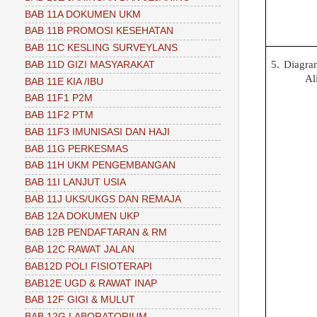
BAB 11A DOKUMEN UKM
BAB 11B PROMOSI KESEHATAN
BAB 11C KESLING SURVEYLANS
5.
Diagra
BAB 11D GIZI MASYARAKAT
Al
BAB 11E KIA /IBU
BAB 11F1 P2M
BAB 11F2 PTM
BAB 11F3 IMUNISASI DAN HAJI
BAB 11G PERKESMAS
BAB 11H UKM PENGEMBANGAN
BAB 11I LANJUT USIA
BAB 11J UKS/UKGS DAN REMAJA
BAB 12A DOKUMEN UKP
BAB 12B PENDAFTARAN & RM
BAB 12C RAWAT JALAN
BAB12D POLI FISIOTERAPI
BAB12E UGD & RAWAT INAP
BAB 12F GIGI & MULUT
BAB 12G LABORATORIUM