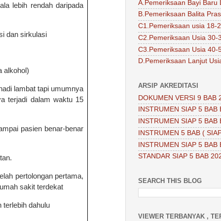
A.Pemeriksaan Bayi Baru 
la lebih rendah daripada
B.Pemeriksaan Balita Pra
C1.Pemeriksaan usia 18-2
 dan sirkulasi
C2.Pemeriksaan Usia 30-
C3.Pemeriksaan Usia 40-
D.Pemeriksaan Lanjut Usi
 alkohol)
ARSIP AKREDITASI
 nadi lambat tapi umumnya
DOKUMEN VERSI 9 BAB 
a terjadi dalam waktu 15
INSTRUMEN SIAP 5 BAB 
INSTRUMEN SIAP 5 BAB 
ampai pasien benar-benar
INSTRUMEN 5 BAB ( SIAP
INSTRUMEN SIAP 5 BAB 
STANDAR SIAP 5 BAB 20
tan.
telah pertolongan pertama,
SEARCH THIS BLOG
umah sakit terdekat
terlebih dahulu
VIEWER TERBANYAK , TE