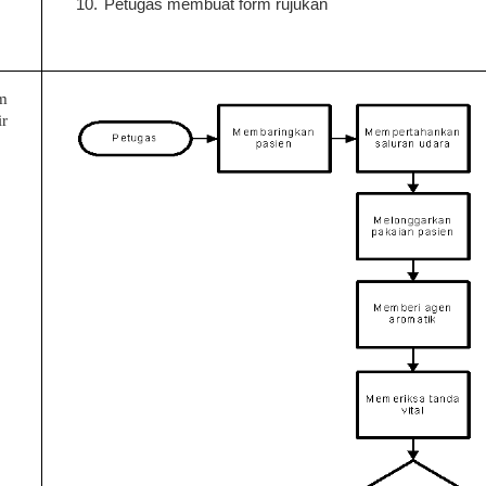
10.
Petugas membuat form rujukan
m
ir