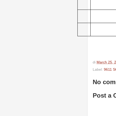
di
March 25, 
Label:
9611 S
No com
Post a