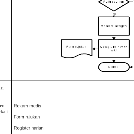
si
en
Rekam medis
rkait
Form rujukan
Register harian