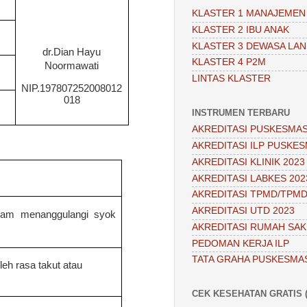
KLASTER 1 MANAJEMEN
KLASTER 2 IBU ANAK
KLASTER 3 DEWASA LAN
dr.Dian Hayu
KLASTER 4 P2M
Noormawati
LINTAS KLASTER
NIP.197807252008012
018
INSTRUMEN TERBARU
AKREDITASI PUSKESMAS
AKREDITASI ILP PUSKES
AKREDITASI KLINIK 2023
AKREDITASI LABKES 202
AKREDITASI TPMD/TPMD
AKREDITASI UTD 2023
lam menanggulangi syok
AKREDITASI RUMAH SAKI
PEDOMAN KERJA ILP
TATA GRAHA PUSKESMA
eh rasa takut atau
CEK KESEHATAN GRATIS (