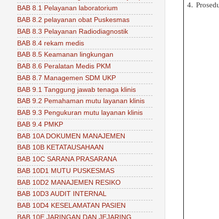
4.
Prosed
BAB 8.1 Pelayanan laboratorium
BAB 8.2 pelayanan obat Puskesmas
BAB 8.3 Pelayanan Radiodiagnostik
BAB 8.4 rekam medis
BAB 8.5 Keamanan lingkungan
BAB 8.6 Peralatan Medis PKM
BAB 8.7 Managemen SDM UKP
BAB 9.1 Tanggung jawab tenaga klinis
BAB 9.2 Pemahaman mutu layanan klinis
BAB 9.3 Pengukuran mutu layanan klinis
BAB 9.4 PMKP
BAB 10A DOKUMEN MANAJEMEN
BAB 10B KETATAUSAHAAN
BAB 10C SARANA PRASARANA
BAB 10D1 MUTU PUSKESMAS
BAB 10D2 MANAJEMEN RESIKO
BAB 10D3 AUDIT INTERNAL
BAB 10D4 KESELAMATAN PASIEN
BAB 10E JARINGAN DAN JEJARING