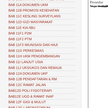
Prosedur
BAB 11A DOKUMEN UKM
Petugas mempersil
Petugas memanggil 
Petugas menanyakan
Petugas Membuat ka
Petugas meminta ka
Petugas menanyakan
Petugas menulis na
Petugas menulis KK
Petugas menulis A
Petugas menulis je
Petugas menulis No
BAB 11B PROMOSI KESEHATAN
BAB 11C KESLING SURVEYLANS
BAB 11D GIZI MASYARAKAT
BAB 11E KIA /IBU
BAB 11F1 P2M
BAB 11F2 PTM
BAB 11F3 IMUNISASI DAN HAJI
BAB 11G PERKESMAS
BAB 11H UKM PENGEMBANGAN
BAB 11I LANJUT USIA
BAB 11J UKS/UKGS DAN REMAJA
BAB 12A DOKUMEN UKP
BAB 12B PENDAFTARAN & RM
BAB 12C RAWAT JALAN
BAB12D POLI FISIOTERAPI
BAB12E UGD & RAWAT INAP
BAB 12F GIGI & MULUT
BAB 12G LABORATORIUM