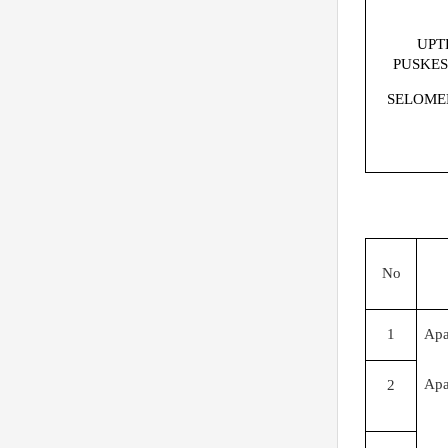
UPT
PUSKE
SELOME
No
1
Ap
Ap
2