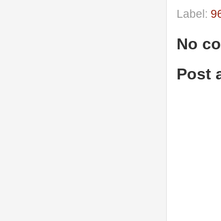
Label:
9
No c
Post