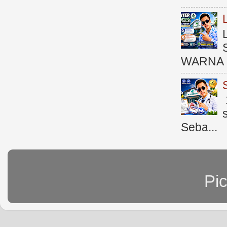
WARNA 
Seba...
Pi