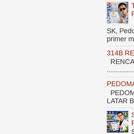
SK, Ped
primer me
314B R
RENCAN
.............
PEDOMA
PEDOM
LATAR BE