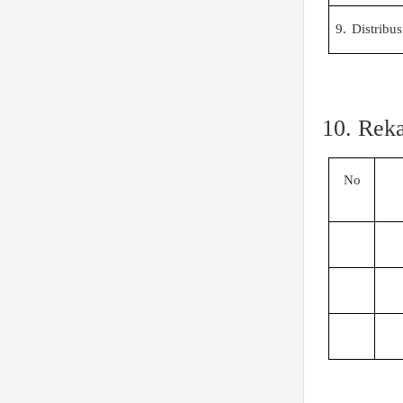
9.
Distribus
10. Reka
No