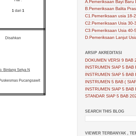
Hal :
A.Pemeriksaan Bayi Baru 
B.Pemeriksaan Balita Pra
1
dari
1
C1.Pemeriksaan usia 18-2
C2.Pemeriksaan Usia 30-
C3.Pemeriksaan Usia 40-
D.Pemeriksaan Lanjut Usi
Disahkan
ARSIP AKREDITASI
DOKUMEN VERSI 9 BAB 
INSTRUMEN SIAP 5 BAB 
g.
Bintang Setya N
INSTRUMEN SIAP 5 BAB 
 Puskesmas
Pucangsawit
INSTRUMEN 5 BAB ( SIAP
INSTRUMEN SIAP 5 BAB 
STANDAR SIAP 5 BAB 20
SEARCH THIS BLOG
VIEWER TERBANYAK , TE