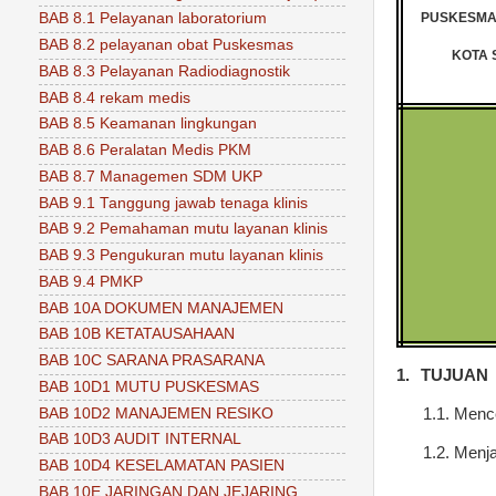
PUSKESMA
BAB 8.1 Pelayanan laboratorium
BAB 8.2 pelayanan obat Puskesmas
KOTA
BAB 8.3 Pelayanan Radiodiagnostik
BAB 8.4 rekam medis
BAB 8.5 Keamanan lingkungan
BAB 8.6 Peralatan Medis PKM
BAB 8.7 Managemen SDM UKP
BAB 9.1 Tanggung jawab tenaga klinis
BAB 9.2 Pemahaman mutu layanan klinis
BAB 9.3 Pengukuran mutu layanan klinis
BAB 9.4 PMKP
BAB 10A DOKUMEN MANAJEMEN
BAB 10B KETATAUSAHAAN
BAB 10C SARANA PRASARANA
1.
TUJUAN
BAB 10D1 MUTU PUSKESMAS
BAB 10D2 MANAJEMEN RESIKO
1.1.
Mence
BAB 10D3 AUDIT INTERNAL
1.2.
Menja
BAB 10D4 KESELAMATAN PASIEN
BAB 10E JARINGAN DAN JEJARING