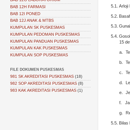
5.1.
Arloj
BAB 12H FARMASI
BAB 12I PONED
5.2.
Basah
BAB 12J ANAK & MTBS
5.3.
Gunak
KUMPULAN SK PUSKESMAS
KUMPULAN PEDOMAN PUSKESMAS
5.4.
Gosok
KUMPULAN PANDUAN PUSKESMAS
15 det
KUMPULAN KAK PUSKESMAS
a.
Te
KUMPULAN SOP PUSKESMAS
b.
Te
FILE DOKUMEN PUSKESMAS
c.
Te
981 SK AKREDITASI PUSKESMAS
(18)
d.
Le
982 SOP AKREDITASI PUSKESMAS
(8)
983 KAK AKREDITASI PUSKESMAS
(1)
e.
Je
f.
Ja
g.
Re
5.5.
Bilas