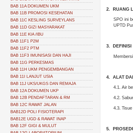
BAB 11A DOKUMEN UKM
2.
RUANG 
BAB 11B PROMOSI KESEHATAN
SPO ini b
BAB 11C KESLING SURVEYLANS
UPTD Pus
BAB 11D GIZI MASYARAKAT
BAB 11E KIA /IBU
BAB 11F1 P2M
3.
DEFINISI
BAB 11F2 PTM
BAB 11F3 IMUNISASI DAN HAJI
Membersih
BAB 11G PERKESMAS
BAB 11H UKM PENGEMBANGAN
BAB 11I LANJUT USIA
4.
ALAT DA
BAB 11J UKS/UKGS DAN REMAJA
4.1.
Air b
BAB 12A DOKUMEN UKP
4.2.
Sabu
BAB 12B PENDAFTARAN & RM
BAB 12C RAWAT JALAN
4.3.
Tisue
BAB12D POLI FISIOTERAPI
BAB12E UGD & RAWAT INAP
BAB 12F GIGI & MULUT
5.
PROSED
BAB 12G LABORATORIUM