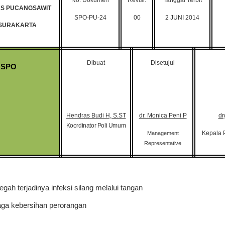
No. Dokumen
Revisi.
Tanggal Terbit
S PUCANGSAWIT
SPO-PU-
24
00
2 JUNI 2014
 SURAKARTA
Dibuat
Disetujui
SPO
Hendras Budi H, S.ST
dr. Monica Peni P
dr
Koordinator Poli Umum
Kepala
Management
Representative
gah terjadinya infeksi silang melalui tangan
ga kebersihan perorangan