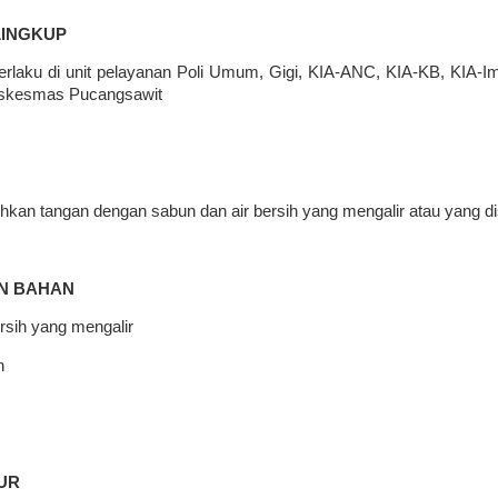
LINGKUP
erlaku di unit pelayanan Poli Umum,
Gigi,
KIA-ANC
,
KIA-KB, KIA-Im
kesmas Pucangsawit
kan tangan dengan sabun dan air bersih yang mengalir atau yang d
N BAHAN
ersih yang mengalir
n
UR