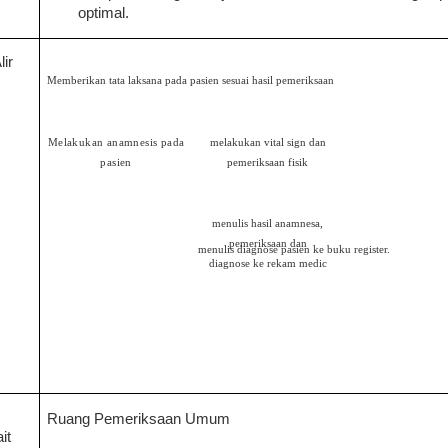
optimal.
lir
Memberikan tata laksana pada pasien sesuai hasil pemeriksaan
Melakukan anamnesis pada
melakukan vital sign dan
menegakan diagnose 
pasien
pemeriksaan fisik
hasil pemeri
menulis hasil anamnesa,
pemeriksaan dan
menulis diagnose pasien ke buku register.
diagnose ke rekam medic
Ruang Pemeriksaan Umum
it