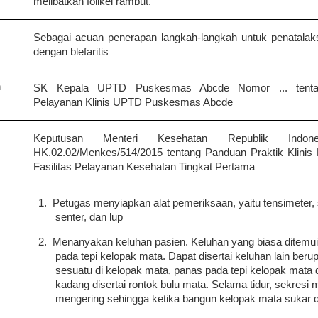
melibatkan folikel rambut.
Sebagai acuan penerapan langkah-langkah untuk penatala
dengan blefaritis
n
SK Kepala UPTD Puskesmas Abcde Nomor ... tenta
Pelayanan Klinis UPTD Puskesmas Abcde
i
Keputusan Menteri Kesehatan Republik Indon
HK.02.02/Menkes/514/2015 tentang Panduan Praktik Klinis 
Fasilitas Pelayanan Kesehatan Tingkat Pertama
1.
Petugas menyiapkan alat pemeriksaan, yaitu tensimeter, 
senter, dan lup
2.
Menanyakan keluhan pasien. Keluhan yang biasa ditemui 
pada tepi kelopak mata. Dapat disertai keluhan lain ber
sesuatu di kelopak mata, panas pada tepi kelopak mata
kadang disertai rontok bulu mata. Selama tidur, sekresi 
mengering sehingga ketika bangun kelopak mata sukar d