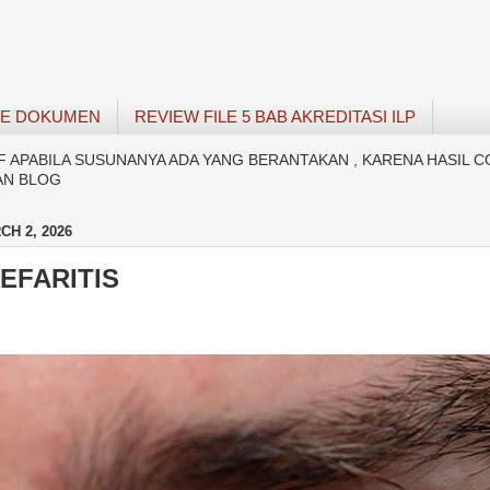
SE DOKUMEN
REVIEW FILE 5 BAB AKREDITASI ILP
APABILA SUSUNANYA ADA YANG BERANTAKAN , KARENA HASIL C
AN BLOG
H 2, 2026
EFARITIS