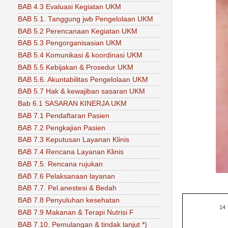
BAB 4.3 Evaluasi Kegiatan UKM
BAB 5.1. Tanggung jwb Pengelolaan UKM
BAB 5.2 Perencanaan Kegiatan UKM
BAB 5.3 Pengorganisasian UKM
BAB 5.4 Komunikasi & koordinasi UKM
BAB 5.5 Kebijakan & Prosedur UKM
BAB 5.6. Akuntabilitas Pengelolaan UKM
BAB 5.7 Hak & kewajiban sasaran UKM
Bab 6.1 SASARAN KINERJA UKM
BAB 7.1 Pendaftaran Pasien
BAB 7.2 Pengkajian Pasien
BAB 7.3 Keputusan Layanan Klinis
BAB 7.4 Rencana Layanan Klinis
BAB 7.5. Rencana rujukan
BAB 7.6 Pelaksanaan layanan
BAB 7.7. Pel.anestesi & Bedah
BAB 7.8 Penyuluhan kesehatan
14
BAB 7.9 Makanan & Terapi Nutrisi F
BAB 7.10. Pemulangan & tindak lanjut *)