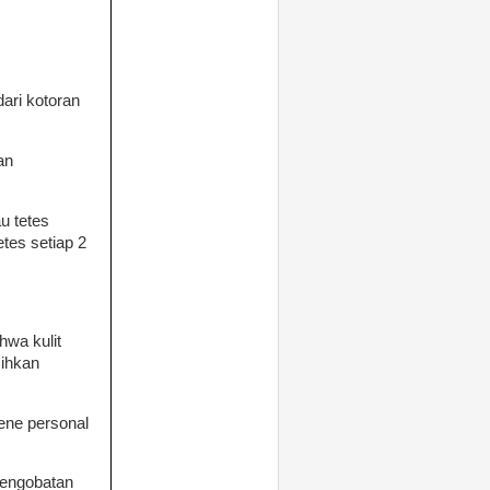
ari kotoran
an
u tetes
etes setiap 2
hwa kulit
sihkan
ene personal
pengobatan