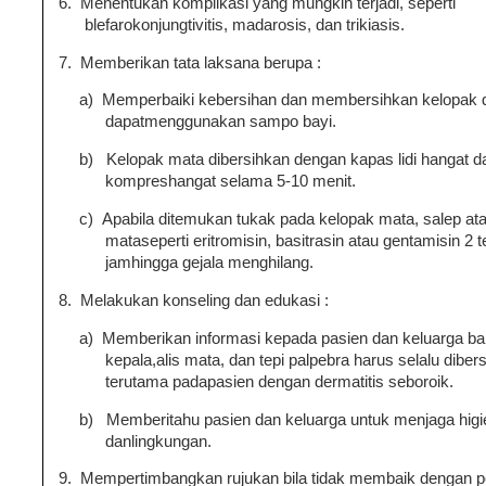
6.
Menentukan komplikasi yang mungkin terjadi, seperti
blefarokonjungtivitis, madarosis, dan trikiasis.
7.
Memberikan tata laksana berupa :
a)
Memperbaiki kebersihan dan membersihkan kelopak d
dapatmenggunakan sampo bayi.
b)
Kelopak mata dibersihkan dengan kapas lidi hangat d
kompreshangat selama 5-10 menit.
c)
Apabila ditemukan tukak pada kelopak mata, salep ata
mataseperti eritromisin, basitrasin atau gentamisin 2 t
jamhingga gejala menghilang.
8.
Melakukan konseling dan edukasi :
a)
Memberikan informasi kepada pasien dan keluarga ba
kepala,alis mata, dan tepi palpebra harus selalu diber
terutama padapasien dengan dermatitis seboroik.
b)
Memberitahu pasien dan keluarga untuk menjaga higi
danlingkungan.
9.
Mempertimbangkan rujukan bila tidak membaik dengan 