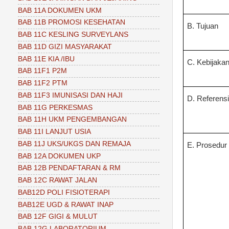
BAB 11A DOKUMEN UKM
BAB 11B PROMOSI KESEHATAN
B. Tujuan
BAB 11C KESLING SURVEYLANS
BAB 11D GIZI MASYARAKAT
BAB 11E KIA /IBU
C. Kebijaka
BAB 11F1 P2M
BAB 11F2 PTM
BAB 11F3 IMUNISASI DAN HAJI
D. Referens
BAB 11G PERKESMAS
BAB 11H UKM PENGEMBANGAN
BAB 11I LANJUT USIA
BAB 11J UKS/UKGS DAN REMAJA
E. Prosedur
BAB 12A DOKUMEN UKP
BAB 12B PENDAFTARAN & RM
BAB 12C RAWAT JALAN
BAB12D POLI FISIOTERAPI
BAB12E UGD & RAWAT INAP
BAB 12F GIGI & MULUT
BAB 12G LABORATORIUM