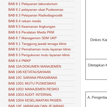
BAB 8.1 Pelayanan laboratorium
BAB 8.2 pelayanan obat Puskesmas
BAB 8.3 Pelayanan Radiodiagnostik
BAB 8.4 rekam medis
BAB 8.5 Keamanan lingkungan
BAB 8.6 Peralatan Medis PKM
BAB 8.7 Managemen SDM UKP
Dinkes Ka
BAB 9.1 Tanggung jawab tenaga klinis
BAB 9.2 Pemahaman mutu layanan klinis
BAB 9.3 Pengukuran mutu layanan klinis
BAB 9.4 PMKP
Ditetapkan 
BAB 10A DOKUMEN MANAJEMEN
BAB 10B KETATAUSAHAAN
BAB 10C SARANA PRASARANA
BAB 10D1 MUTU PUSKESMAS
BAB 10D2 MANAJEMEN RESIKO
BAB 10D3 AUDIT INTERNAL
A. Pengertia
BAB 10D4 KESELAMATAN PASIEN
BAB 10E JARINGAN DAN JEJARING