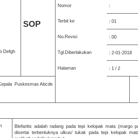
Nomor
:
Terbit ke
: 01
SOP
No.Revisi
: 00
b Defgh
Tgl.Diberlakukan
: 2-01-2018
Halaman
:
1
/
2
Kepala
Puskesmas Abcde
n
Blefaritis adalah radang pada tepi kelopak mata (margo p
disertai terbentuknya ulkus/ tukak pada tepi kelopak mat