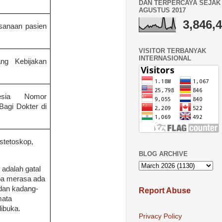
DAN TERPERCAYA SEJAK 
AGUSTUS 2017
3,846,
ksanaan
pasien
VISITOR TERBANYAK
INTERNASIONAL
ng Kebijakan
esia Nomor
Bagi Dokter di
stetoskop,
BLOG ARCHIVE
adalah gatal
upa merasa ada
 dan kadang-
Report Abuse
mata
ibuka.
Privacy Policy