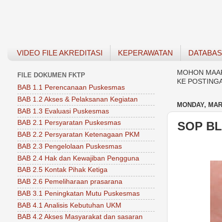
VIDEO FILE AKREDITASI
KEPERAWATAN
DATABA
MOHON MAAF 
FILE DOKUMEN FKTP
KE POSTING
BAB 1.1 Perencanaan Puskesmas
BAB 1.2 Akses & Pelaksanan Kegiatan
MONDAY, MARC
BAB 1.3 Evaluasi Puskesmas
BAB 2.1 Persyaratan Puskesmas
SOP BL
BAB 2.2 Persyaratan Ketenagaan PKM
BAB 2.3 Pengelolaan Puskesmas
BAB 2.4 Hak dan Kewajiban Pengguna
BAB 2.5 Kontak Pihak Ketiga
BAB 2.6 Pemeliharaan prasarana
BAB 3.1 Peningkatan Mutu Puskesmas
BAB 4.1 Analisis Kebutuhan UKM
BAB 4.2 Akses Masyarakat dan sasaran