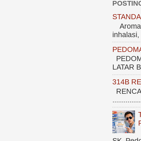
POSTIN
STANDAR
Aromate
inhalasi
PEDOMA
PEDOM
LATAR BE
314B R
RENCAN
.............
SK, Ped