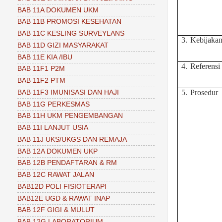
BAB 11A DOKUMEN UKM
BAB 11B PROMOSI KESEHATAN
BAB 11C KESLING SURVEYLANS
3.
Kebijaka
BAB 11D GIZI MASYARAKAT
BAB 11E KIA /IBU
4.
Referensi
BAB 11F1 P2M
BAB 11F2 PTM
5.
Prosedur
BAB 11F3 IMUNISASI DAN HAJI
BAB 11G PERKESMAS
BAB 11H UKM PENGEMBANGAN
BAB 11I LANJUT USIA
BAB 11J UKS/UKGS DAN REMAJA
BAB 12A DOKUMEN UKP
BAB 12B PENDAFTARAN & RM
BAB 12C RAWAT JALAN
BAB12D POLI FISIOTERAPI
BAB12E UGD & RAWAT INAP
BAB 12F GIGI & MULUT
BAB 12G LABORATORIUM