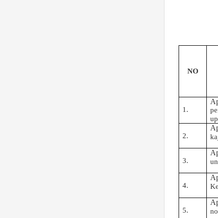
NO
A
1.
pe
up
A
2.
ka
A
3.
un
A
4.
Ke
A
5.
no