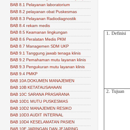
BAB 8.1 Pelayanan laboratorium
BAB 8.2 pelayanan obat Puskesmas
BAB 8.3 Pelayanan Radiodiagnostik
BAB 8.4 rekam medis
BAB 8.5 Keamanan lingkungan
1.
Definisi
BAB 8.6 Peralatan Medis PKM
BAB 8.7 Managemen SDM UKP
BAB 9.1 Tanggung jawab tenaga klinis
BAB 9.2 Pemahaman mutu layanan klinis
BAB 9.3 Pengukuran mutu layanan klinis
BAB 9.4 PMKP
BAB 10A DOKUMEN MANAJEMEN
BAB 10B KETATAUSAHAAN
2.
Tujuan
BAB 10C SARANA PRASARANA
BAB 10D1 MUTU PUSKESMAS
BAB 10D2 MANAJEMEN RESIKO
BAB 10D3 AUDIT INTERNAL
BAB 10D4 KESELAMATAN PASIEN
BAB 10E JARINGAN DAN JEJARING