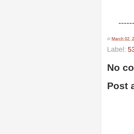
-----
di
March 02, 
Label:
53
No c
Post