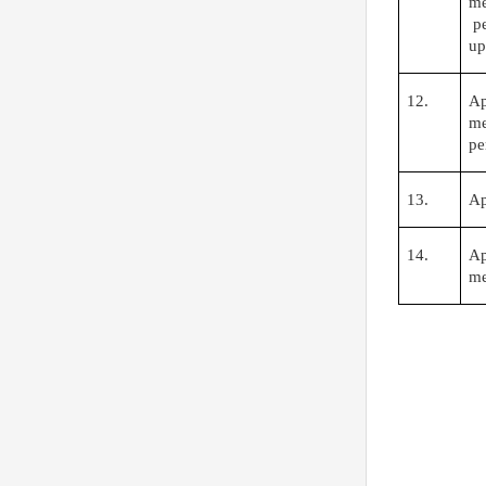
me
p
up
12.
A
me
pe
13.
A
14.
A
me