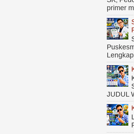
primer me
Puskesma
Lengkap (
JUDUL 