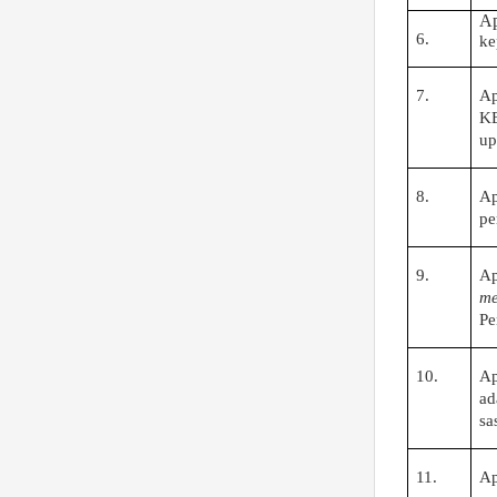
A
6.
ke
7.
A
K
up
8.
A
pe
9.
A
me
Pe
10.
A
a
sa
11.
A