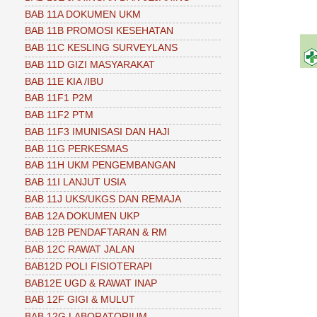
BAB 11A DOKUMEN UKM
BAB 11B PROMOSI KESEHATAN
BAB 11C KESLING SURVEYLANS
BAB 11D GIZI MASYARAKAT
BAB 11E KIA /IBU
BAB 11F1 P2M
BAB 11F2 PTM
BAB 11F3 IMUNISASI DAN HAJI
BAB 11G PERKESMAS
BAB 11H UKM PENGEMBANGAN
BAB 11I LANJUT USIA
BAB 11J UKS/UKGS DAN REMAJA
BAB 12A DOKUMEN UKP
BAB 12B PENDAFTARAN & RM
BAB 12C RAWAT JALAN
BAB12D POLI FISIOTERAPI
BAB12E UGD & RAWAT INAP
BAB 12F GIGI & MULUT
BAB 12G LABORATORIUM