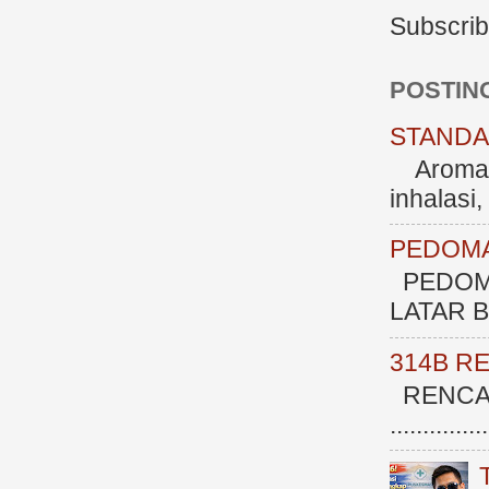
Subscrib
POSTIN
STANDAR
Aromate
inhalasi
PEDOMA
PEDOM
LATAR BE
314B R
RENCAN
.............