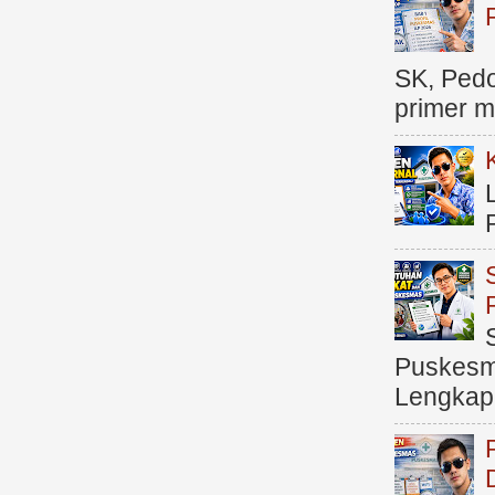
SK, Ped
primer me
Puskesma
Lengkap (