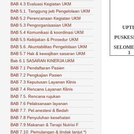
BAB 4.3 Evaluasi Kegiatan UKM
BAB 5.1. Tanggung jwb Pengelolaan UKM
BAB 5.2 Perencanaan Kegiatan UKM
BAB 5.3 Pengorganisasian UKM
UPT
BAB 5.4 Komunikasi & koordinasi UKM
PUSKES
BAB 5.5 Kebijakan & Prosedur UKM
BAB 5.6. Akuntabilitas Pengelolaan UKM
SELOM
1
BAB 5.7 Hak & kewajiban sasaran UKM
Bab 6.1 SASARAN KINERJA UKM
BAB 7.1 Pendaftaran Pasien
BAB 7.2 Pengkajian Pasien
BAB 7.3 Keputusan Layanan Klinis
BAB 7.4 Rencana Layanan Klinis
BAB 7.5. Rencana rujukan
BAB 7.6 Pelaksanaan layanan
BAB 7.7. Pel.anestesi & Bedah
BAB 7.8 Penyuluhan kesehatan
BAB 7.9 Makanan & Terapi Nutrisi F
BAB 7.10. Pemulangan & tindak lanjut *)