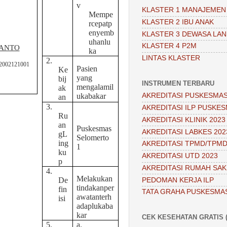
v
KLASTER 1 MANAJEMEN
Mempe
KLASTER 2 IBU ANAK
rcepatp
enyemb
KLASTER 3 DEWASA LAN
uhanlu
KLASTER 4 P2M
MANTO
ka
LINTAS KLASTER
2.
92002121001
Pasien
Ke
yang
bij
INSTRUMEN TERBARU
mengalamil
ak
ukabakar
AKREDITASI PUSKESMAS
an
3.
AKREDITASI ILP PUSKES
Ru
AKREDITASI KLINIK 2023
an
Puskesmas
AKREDITASI LABKES 202
gL
Selomerto
ing
AKREDITASI TPMD/TPMD
1
ku
AKREDITASI UTD 2023
p
AKREDITASI RUMAH SAKI
4.
Melakukan
De
PEDOMAN KERJA ILP
tindakanper
fin
TATA GRAHA PUSKESMA
awatanterh
isi
adaplukaba
kar
CEK KESEHATAN GRATIS (
5.
a.