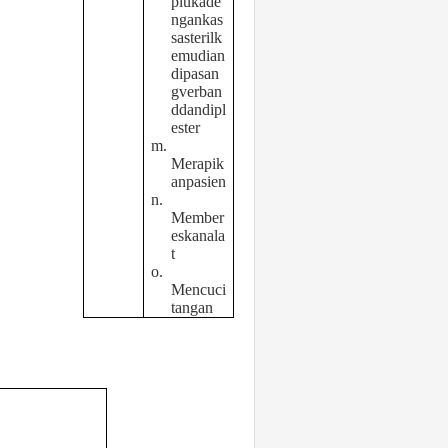
plukade
ngankas
sasterilk
emudian
dipasan
gverban
ddandipl
ester
m.
Merapik
anpasien
n.
Member
eskanala
t
o.
Mencuci
tangan