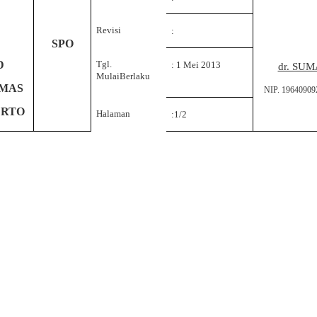
Revisi
:
SPO
Tgl.
D
: 1 Mei 2013
dr. SU
MulaiBerlaku
MAS
NIP. 1964090
ERTO
Halaman
:1/2