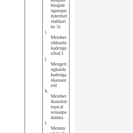
hisapde
nganspu
itsterilset
elahhari
ke 3)
i.
Member
sihkanlu
kadenga
nNaCl
j.
Mengeri
ngkanlu
kadenga
nkassast
eril
k.
Member
ikanobat
topical
sesuaipa
daluka
l.
Menutu