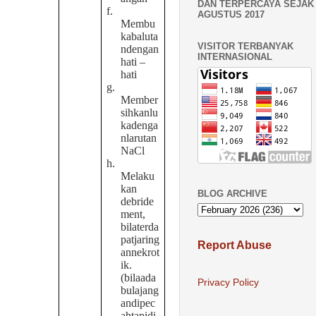
DAN TERPERCAYA SEJAK 
f.
AGUSTUS 2017
Membu
kabaluta
VISITOR TERBANYAK
ndengan
INTERNASIONAL
hati –
hati
g.
Member
sihkanlu
kadenga
nlarutan
NaCl
h.
Melaku
kan
BLOG ARCHIVE
debride
ment,
bilaterda
patjaring
Report Abuse
annekrot
ik.
(bilaada
Privacy Policy
bulajang
andipec
ahtapidi