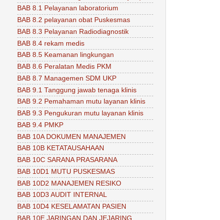
BAB 8.1 Pelayanan laboratorium
BAB 8.2 pelayanan obat Puskesmas
BAB 8.3 Pelayanan Radiodiagnostik
BAB 8.4 rekam medis
BAB 8.5 Keamanan lingkungan
BAB 8.6 Peralatan Medis PKM
BAB 8.7 Managemen SDM UKP
BAB 9.1 Tanggung jawab tenaga klinis
BAB 9.2 Pemahaman mutu layanan klinis
BAB 9.3 Pengukuran mutu layanan klinis
BAB 9.4 PMKP
BAB 10A DOKUMEN MANAJEMEN
BAB 10B KETATAUSAHAAN
BAB 10C SARANA PRASARANA
BAB 10D1 MUTU PUSKESMAS
BAB 10D2 MANAJEMEN RESIKO
BAB 10D3 AUDIT INTERNAL
BAB 10D4 KESELAMATAN PASIEN
BAB 10E JARINGAN DAN JEJARING