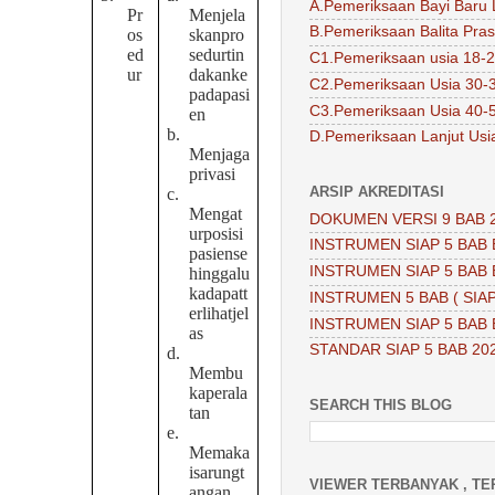
A.Pemeriksaan Bayi Baru 
Pr
Menjela
B.Pemeriksaan Balita Pra
os
skanpro
ed
sedurtin
C1.Pemeriksaan usia 18-2
ur
dakanke
C2.Pemeriksaan Usia 30-
padapasi
C3.Pemeriksaan Usia 40-
en
b.
D.Pemeriksaan Lanjut Usi
Menjaga
privasi
ARSIP AKREDITASI
c.
Mengat
DOKUMEN VERSI 9 BAB 
urposisi
INSTRUMEN SIAP 5 BAB 
pasiense
INSTRUMEN SIAP 5 BAB 
hinggalu
kadapatt
INSTRUMEN 5 BAB ( SIAP
erlihatjel
INSTRUMEN SIAP 5 BAB 
as
STANDAR SIAP 5 BAB 20
d.
Membu
kaperala
SEARCH THIS BLOG
tan
e.
Memaka
isarungt
VIEWER TERBANYAK , TE
angan