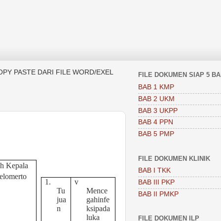
OPY PASTE DARI FILE WORD/EXEL
FILE DOKUMEN SIAP 5 B
BAB 1 KMP
BAB 2 UKM
BAB 3 UKPP
BAB 4 PPN
BAB 5 PMP
FILE DOKUMEN KLINIK
eh Kepala
BAB I TKK
elomerto
1.
v
BAB III PKP
Tu
Mence
BAB II PMKP
jua
gahinfe
n
ksipada
luka
FILE DOKUMEN ILP