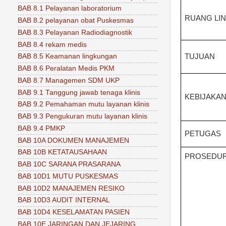
BAB 8.1 Pelayanan laboratorium
RUANG LI
BAB 8.2 pelayanan obat Puskesmas
BAB 8.3 Pelayanan Radiodiagnostik
BAB 8.4 rekam medis
TUJUAN
BAB 8.5 Keamanan lingkungan
BAB 8.6 Peralatan Medis PKM
BAB 8.7 Managemen SDM UKP
BAB 9.1 Tanggung jawab tenaga klinis
KEBIJAKA
BAB 9.2 Pemahaman mutu layanan klinis
BAB 9.3 Pengukuran mutu layanan klinis
BAB 9.4 PMKP
PETUGAS
BAB 10A DOKUMEN MANAJEMEN
BAB 10B KETATAUSAHAAN
PROSEDU
BAB 10C SARANA PRASARANA
BAB 10D1 MUTU PUSKESMAS
BAB 10D2 MANAJEMEN RESIKO
BAB 10D3 AUDIT INTERNAL
BAB 10D4 KESELAMATAN PASIEN
BAB 10E JARINGAN DAN JEJARING