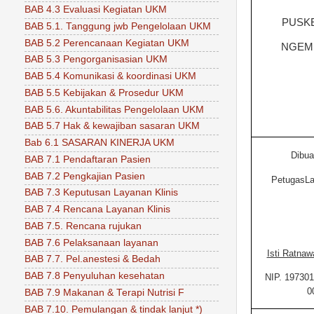
BAB 4.3 Evaluasi Kegiatan UKM
PUSK
BAB 5.1. Tanggung jwb Pengelolaan UKM
BAB 5.2 Perencanaan Kegiatan UKM
NGEM
BAB 5.3 Pengorganisasian UKM
BAB 5.4 Komunikasi & koordinasi UKM
BAB 5.5 Kebijakan & Prosedur UKM
BAB 5.6. Akuntabilitas Pengelolaan UKM
BAB 5.7 Hak & kewajiban sasaran UKM
Bab 6.1 SASARAN KINERJA UKM
Dibua
BAB 7.1 Pendaftaran Pasien
BAB 7.2 Pengkajian Pasien
PetugasLa
BAB 7.3 Keputusan Layanan Klinis
BAB 7.4 Rencana Layanan Klinis
BAB 7.5. Rencana rujukan
BAB 7.6 Pelaksanaan layanan
Isti Ratnaw
BAB 7.7. Pel.anestesi & Bedah
BAB 7.8 Penyuluhan kesehatan
NIP. 19730
0
BAB 7.9 Makanan & Terapi Nutrisi F
BAB 7.10. Pemulangan & tindak lanjut *)