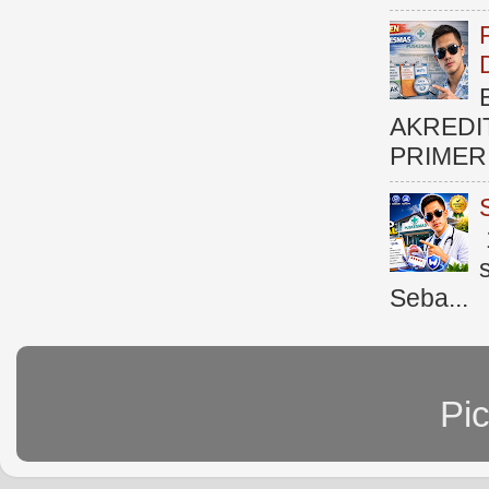
AKREDI
PRIMER )
Seba...
Pi