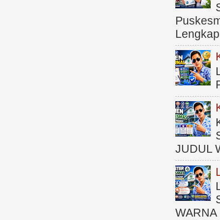
Puskesma
Lengkap (
JUDUL 
WARNA 