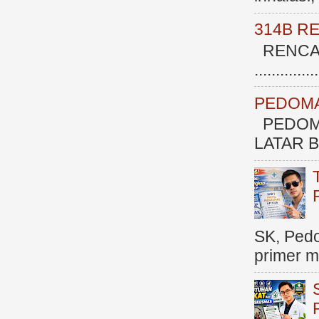
314B R
RENCAN
.............
PEDOMA
PEDOM
LATAR BE
SK, Ped
primer me