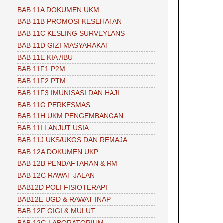
BAB 11A DOKUMEN UKM
BAB 11B PROMOSI KESEHATAN
BAB 11C KESLING SURVEYLANS
BAB 11D GIZI MASYARAKAT
BAB 11E KIA /IBU
BAB 11F1 P2M
BAB 11F2 PTM
BAB 11F3 IMUNISASI DAN HAJI
BAB 11G PERKESMAS
BAB 11H UKM PENGEMBANGAN
BAB 11I LANJUT USIA
BAB 11J UKS/UKGS DAN REMAJA
BAB 12A DOKUMEN UKP
BAB 12B PENDAFTARAN & RM
BAB 12C RAWAT JALAN
BAB12D POLI FISIOTERAPI
BAB12E UGD & RAWAT INAP
BAB 12F GIGI & MULUT
BAB 12G LABORATORIUM