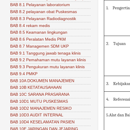
BAB 8.1 Pelayanan laboratorium
1.
Pengerti
BAB 8.2 pelayanan obat Puskesmas
BAB 8.3 Pelayanan Radiodiagnostik
BAB 8.4 rekam medis
BAB 8.5 Keamanan lingkungan
BAB 8.6 Peralatan Medis PKM
2.
Tujuan
BAB 8.7 Managemen SDM UKP
BAB 9.1 Tanggung jawab tenaga klinis
BAB 9.2 Pemahaman mutu layanan klinis
BAB 9.3 Pengukuran mutu layanan klinis
BAB 9.4 PMKP
BAB 10A DOKUMEN MANAJEMEN
3.
Kebijaka
BAB 10B KETATAUSAHAAN
BAB 10C SARANA PRASARANA
4.
Referens
BAB 10D1 MUTU PUSKESMAS
BAB 10D2 MANAJEMEN RESIKO
5.Alat dan B
BAB 10D3 AUDIT INTERNAL
BAB 10D4 KESELAMATAN PASIEN
BAB 10E JARINGAN DAN JEJARING