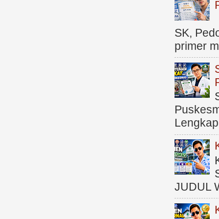
SK, Ped
primer me
Puskesma
Lengkap (
JUDUL 