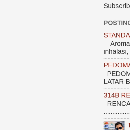
Subscrib
POSTIN
STANDAR
Aromate
inhalasi
PEDOMA
PEDOM
LATAR BE
314B R
RENCAN
.............