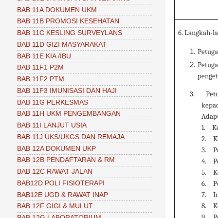
BAB 11A DOKUMEN UKM
BAB 11B PROMOSI KESEHATAN
6. Langkah-l
BAB 11C KESLING SURVEYLANS
BAB 11D GIZI MASYARAKAT
Petuga
BAB 11E KIA /IBU
Petug
BAB 11F1 P2M
penget
BAB 11F2 PTM
BAB 11F3 IMUNISASI DAN HAJI
3.
Pet
BAB 11G PERKESMAS
kepad
BAB 11H UKM PENGEMBANGAN
Adapu
BAB 11I LANJUT USIA
1.
K
BAB 11J UKS/UKGS DAN REMAJA
2.
K
BAB 12A DOKUMEN UKP
3.
P
BAB 12B PENDAFTARAN & RM
4.
P
BAB 12C RAWAT JALAN
5.
K
BAB12D POLI FISIOTERAPI
6.
P
7.
I
BAB12E UGD & RAWAT INAP
8.
K
BAB 12F GIGI & MULUT
9.
P
BAB 12G LABORATORIUM