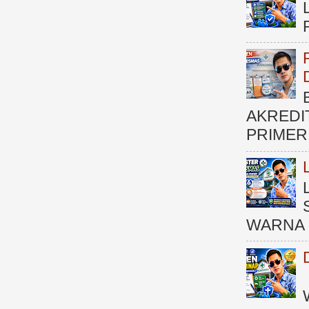
AKREDI
PRIMER )
WARNA 