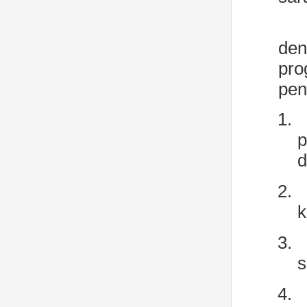
den
pro
pen
1.
p
d
2.
k
3.
s
4.