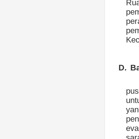
Ru
pem
per
pem
Kec
D.
Ba
pus
unt
yan
pen
eva
sar