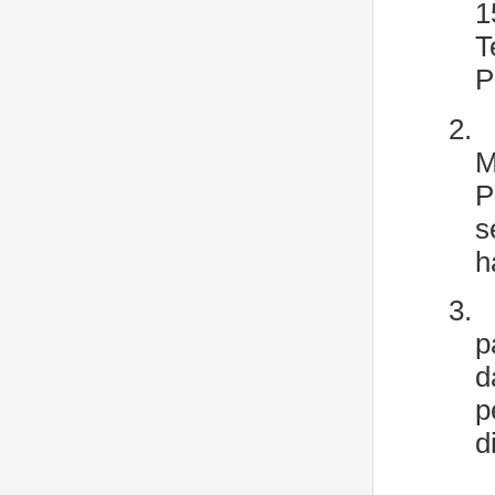
1
T
P
2.
M
P
s
h
3.
p
d
p
d