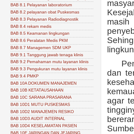
masya
BAB 8.1 Pelayanan laboratorium
Keseja
BAB 8.2 pelayanan obat Puskesmas
BAB 8.3 Pelayanan Radiodiagnostik
masih
BAB 8.4 rekam medis
penyeb
BAB 8.5 Keamanan lingkungan
Sehing
BAB 8.6 Peralatan Medis PKM
lingkun
BAB 8.7 Managemen SDM UKP
BAB 9.1 Tanggung jawab tenaga klinis
Pe
BAB 9.2 Pemahaman mutu layanan klinis
BAB 9.3 Pengukuran mutu layanan klinis
dan te
BAB 9.4 PMKP
keseh
BAB 10A DOKUMEN MANAJEMEN
kemau
BAB 10B KETATAUSAHAAN
BAB 10C SARANA PRASARANA
agar t
BAB 10D1 MUTU PUSKESMAS
tinggi
BAB 10D2 MANAJEMEN RESIKO
berera
BAB 10D3 AUDIT INTERNAL
BAB 10D4 KESELAMATAN PASIEN
Sumber
BAB 10E JARINGAN DAN JEJARING