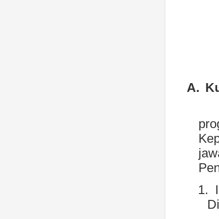
A.
Ku
pro
Ke
jaw
Pen
1.
Di