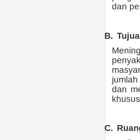
dan pe
B.
Tuju
Menin
penyak
masyar
jumlah
dan me
khusus
C.
Ruan