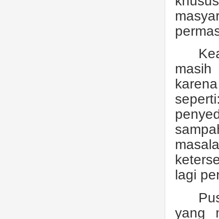
khusus
masya
permas
Kea
masih
karena
seper
penyed
sampah
masala
keters
lagi p
Pu
yang 