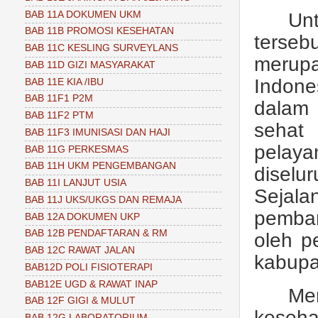
BAB 11A DOKUMEN UKM
Un
BAB 11B PROMOSI KESEHATAN
terseb
BAB 11C KESLING SURVEYLANS
merup
BAB 11D GIZI MASYARAKAT
Indone
BAB 11E KIA /IBU
BAB 11F1 P2M
dalam 
BAB 11F2 PTM
sehat
BAB 11F3 IMUNISASI DAN HAJI
pelaya
BAB 11G PERKESMAS
BAB 11H UKM PENGEMBANGAN
diselu
BAB 11I LANJUT USIA
Sejala
BAB 11J UKS/UKGS DAN REMAJA
pemba
BAB 12A DOKUMEN UKP
BAB 12B PENDAFTARAN & RM
oleh p
BAB 12C RAWAT JALAN
kabupa
BAB12D POLI FISIOTERAPI
BAB12E UGD & RAWAT INAP
Me
BAB 12F GIGI & MULUT
keseh
BAB 12G LABORATORIUM