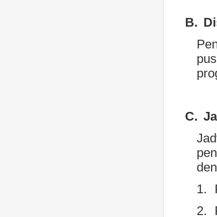
B.
Di
Pe
pus
pro
C.
Ja
Ja
pen
den
1.
2.