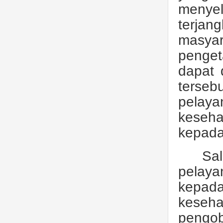
menyel
terja
masya
penget
dapat 
terseb
pelaya
keseha
kepada
Sa
pelay
kepad
keseha
pengo