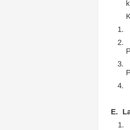
k
K
1.
2.
P
3.
P
4.
E.
L
1.