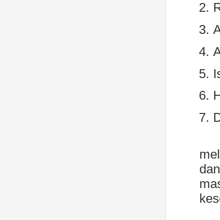
2.
R
3.
A
4.
A
5.
I
6.
H
7.
D
mel
dan
mas
kes