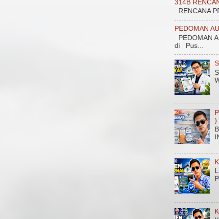
314B RENCA
RENCANA PROGRAM
PEDOMAN AU
PEDOMAN AU
di Pus...
S
S
W
P
)
B
I
K
L
P
K