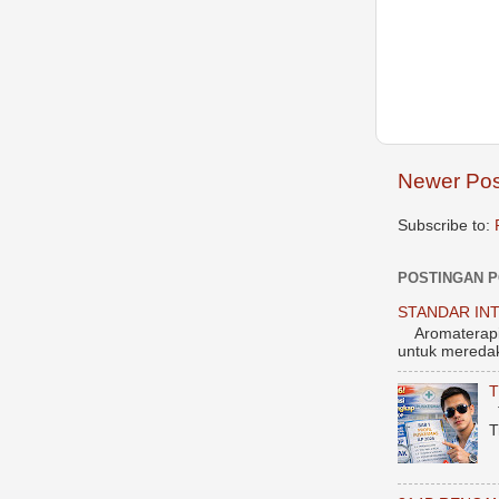
Newer Pos
Subscribe to:
POSTINGAN 
STANDAR INT
Aromaterapi 1
untuk meredak
T
T
T