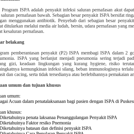
Program
ISPA
adalah penyakit infeksi saluran pernafasan akut dapat
 saluran pernafasan bawah. Sebagian besar penyakit ISPA bersifat ri
gan menggunakan antibiotik. Penyebab dari sebagian besar penyakit 
at ditularkan melalui media air ludah, bersin, udara pernafasan yang 
at kesaluran pernafasan
.
ar belakang
gram pemberantasan penyakit (P2) ISPA membagi ISPA dalam 2 go
umonia. ISPA yang berlanjut menjadi pneumonia sering terjadi pa
ang gizi, keadaan lingkungan yang kurang hygiene, risiko terut
ingkatnya kemungkinan infeksi silang, beban immunologisnya terlalu 
asit dan cacing, serta tidak tersedianya atau berlebihannya pemakaian an
uan umum dan tujuan khusus
uan umum:
agai Acuan dalam penatalaksanaan bagi pasien dengan ISPA di Puskes
uan khusus:
Diketahuinya penata laksanaa Penanggulangan Penyakit ISPA
Diketahuinya Faktor resiko Pnemonia
Diketahuinya batasan dan definisi penyakit ISPA
Diketahuinya Cara Penularan Penyakit ISPA