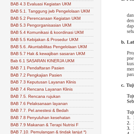
BAB 4.3 Evaluasi Kegiatan UKM
BAB 5.1. Tanggung jwb Pengelolaan UKM
dan
BAB 5.2 Perencanaan Kegiatan UKM
den
BAB 5.3 Pengorganisasian UKM
dap
seh
BAB 5.4 Komunikasi & koordinasi UKM
BAB 5.5 Kebijakan & Prosedur UKM
b.
Lat
BAB 5.6. Akuntabilitas Pengelolaan UKM
Pro
BAB 5.7 Hak & kewajiban sasaran UKM
pne
Bab 6.1 SASARAN KINERJA UKM
kur
BAB 7.1 Pendaftaran Pasien
men
par
BAB 7.2 Pengkajian Pasien
BAB 7.3 Keputusan Layanan Klinis
c.
Tuj
BAB 7.4 Rencana Layanan Klinis
Tuj
BAB 7.5. Rencana rujukan
Seb
BAB 7.6 Pelaksanaan layanan
BAB 7.7. Pel.anestesi & Bedah
Tuj
1.
BAB 7.8 Penyuluhan kesehatan
2.
BAB 7.9 Makanan & Terapi Nutrisi F
3.
BAB 7.10. Pemulangan & tindak lanjut *)
4.