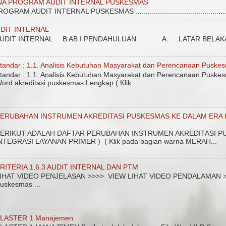
NA PROGRAM AUDIT INTERNAL PUSKESMAS
 AUDIT INTERNAL PUSKESMAS ....................................................
DIT INTERNAL
DIT INTERNAL B AB I PENDAHULUAN A. LATAR BELAKANG Unt
tandar : 1.1. Analisis Kebutuhan Masyarakat dan Perencanaan Puske
tandar : 1.1. Analisis Kebutuhan Masyarakat dan Perencanaan Puskes
ord akreditasi puskesmas Lengkap ( Klik ...
ERUBAHAN INSTRUMEN AKREDITASI PUSKESMAS KE DALAM ERA I
ERIKUT ADALAH DAFTAR PERUBAHAN INSTRUMEN AKREDITASI PU
NTEGRASI LAYANAN PRIMER ) ( Klik pada bagian warna MERAH...
RITERIA 1.6.3 AUDIT INTERNAL DAN PTM
IHAT VIDEO PENJELASAN >>>> VIEW LIHAT VIDEO PENDALAMAN >>>>
uskesmas ...
LASTER 1 Manajemen