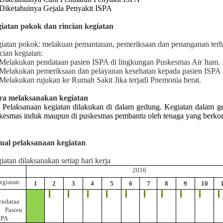
Diketahuinya Gejala Penyakit ISPA
iatan pokok dan rincian kegiatan
iatan pokok:
melakuan pemantauan, pemeriksaan dan penanganan ter
cian kegiatan:
Melakukan pendataan
pasien ISPA di lingkungan Puskesmas Air Itam.
Melakukan pemeriksaan dan pelayanan kesehatan kepada
pasien ISPA
Melakukan rujukan ke Rumah Sakit Jika terjadi Pnemonia berat.
ra melaksanakan kegiatan
Pelaksanaan kegiatan dilakukan di dalam gedung. Kegiatan dalam g
kesmas induk maupun di puskesmas pembantu oleh tenaga yang berko
d
u
al pelaksanaan kegiatan
iatan dilaksanakan setiap hari kerja
201
6
egiatan
1
2
3
4
5
6
7
8
9
10
endataa
n
Pasien
SPA