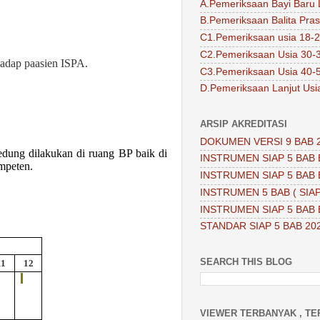
A.Pemeriksaan Bayi Baru 
B.Pemeriksaan Balita Pra
C1.Pemeriksaan usia 18-2
C2.Pemeriksaan Usia 30-
hadap
paasien ISPA
.
C3.Pemeriksaan Usia 40-
D.Pemeriksaan Lanjut Usi
ARSIP AKREDITASI
DOKUMEN VERSI 9 BAB 
edung dilakukan di ruang
BP
baik di
INSTRUMEN SIAP 5 BAB 
mpeten.
INSTRUMEN SIAP 5 BAB 
INSTRUMEN 5 BAB ( SIAP
INSTRUMEN SIAP 5 BAB 
STANDAR SIAP 5 BAB 20
SEARCH THIS BLOG
11
12
VIEWER TERBANYAK , TE