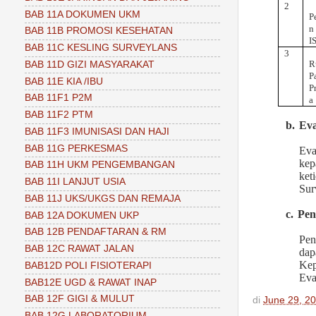
2
BAB 11A DOKUMEN UKM
P
n
BAB 11B PROMOSI KESEHATAN
I
BAB 11C KESLING SURVEYLANS
3
R
BAB 11D GIZI MASYARAKAT
P
BAB 11E KIA /IBU
P
BAB 11F1 P2M
a
BAB 11F2 PTM
b.
Eva
BAB 11F3 IMUNISASI DAN HAJI
BAB 11G PERKESMAS
Eva
kep
BAB 11H UKM PENGEMBANGAN
ket
BAB 11I LANJUT USIA
Sur
BAB 11J UKS/UKGS DAN REMAJA
c.
Pen
BAB 12A DOKUMEN UKP
BAB 12B PENDAFTARAN & RM
Pen
BAB 12C RAWAT JALAN
dap
Kep
BAB12D POLI FISIOTERAPI
Eva
BAB12E UGD & RAWAT INAP
BAB 12F GIGI & MULUT
di
June 29, 2
BAB 12G LABORATORIUM