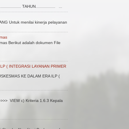
........... TAHUN................. ...
uk menilai kinerja pelayanan
smas
mas Berikut adalah dokumen File
LP ( INTEGRASI LAYANAN PRIMER
SKESMAS KE DALAM ERA ILP (
 VIEW c) Kriteria 1.6.3 Kepala