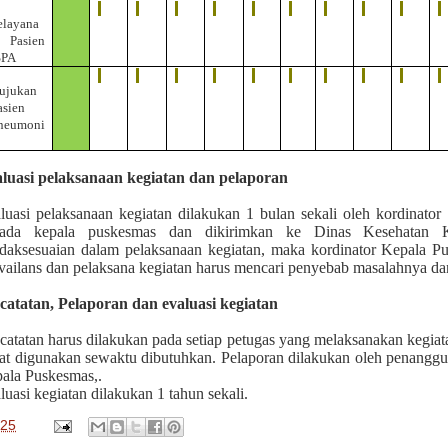
elayana
 Pasien
SPA
ujukan
asien
neumoni
luasi pelaksanaan kegiatan dan pelaporan
luasi pelaksanaan kegiatan dilakukan
1
bulan sekali oleh kordinator
ada kepala puskesmas
dan dikirimkan ke Dinas Kesehatan K
idaksesuaian dalam pelaksanaan kegiatan, maka kordinator Kepala P
vailans
dan pelaksana kegiatan harus mencari penyebab masalahnya dan
catatan, Pelaporan dan evaluasi kegiatan
catatan harus dilakukan pada setiap petuga
s
yang melaksanakan kegiata
at digunakan sewaktu dibutuhkan. Pelaporan dilakukan oleh penangg
ala Puskesmas,.
luasi kegiatan dilakukan
1 tahun sekali.
025