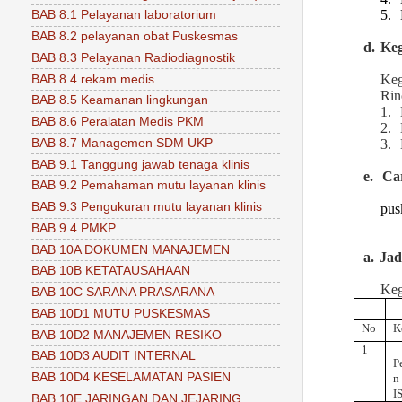
5.
BAB 8.1 Pelayanan laboratorium
BAB 8.2 pelayanan obat Puskesmas
d.
Keg
BAB 8.3 Pelayanan Radiodiagnostik
Keg
BAB 8.4 rekam medis
Rin
BAB 8.5 Keamanan lingkungan
1.
BAB 8.6 Peralatan Medis PKM
2.
BAB 8.7 Managemen SDM UKP
3.
BAB 9.1 Tanggung jawab tenaga klinis
e.
Ca
BAB 9.2 Pemahaman mutu layanan klinis
BAB 9.3 Pengukuran mutu layanan klinis
pus
BAB 9.4 PMKP
BAB 10A DOKUMEN MANAJEMEN
a.
Ja
BAB 10B KETATAUSAHAAN
Keg
BAB 10C SARANA PRASARANA
BAB 10D1 MUTU PUSKESMAS
No
K
BAB 10D2 MANAJEMEN RESIKO
1
BAB 10D3 AUDIT INTERNAL
P
BAB 10D4 KESELAMATAN PASIEN
I
BAB 10E JARINGAN DAN JEJARING