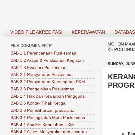
VIDEO FILE AKREDITASI
KEPERAWATAN
DATABA
MOHON MAAF 
FILE DOKUMEN FKTP
KE POSTING
BAB 1.1 Perencanaan Puskesmas
BAB 1.2 Akses & Pelaksanan Kegiatan
SUNDAY, JUNE
BAB 1.3 Evaluasi Puskesmas
BAB 2.1 Persyaratan Puskesmas
KERAN
BAB 2.2 Persyaratan Ketenagaan PKM
PROGR
BAB 2.3 Pengelolaan Puskesmas
BAB 2.4 Hak dan Kewajiban Pengguna
BAB 2.5 Kontak Pihak Ketiga
BAB 2.6 Pemeliharaan prasarana
BAB 3.1 Peningkatan Mutu Puskesmas
BAB 4.1 Analisis Kebutuhan UKM
BAB 4.2 Akses Masyarakat dan sasaran
a.
Pe