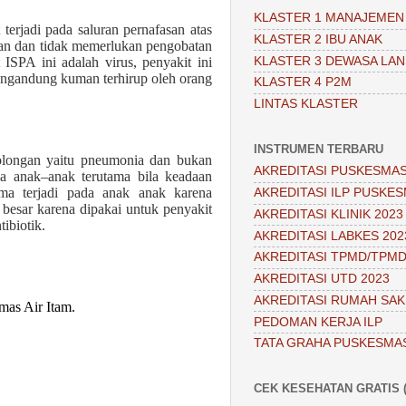
KLASTER 1 MANAJEMEN
 terjadi pada saluran pernafasan atas
KLASTER 2 IBU ANAK
ngan dan tidak memerlukan pengobatan
KLASTER 3 DEWASA LAN
ISPA ini adalah virus, penyakit ini
mengandung kuman terhirup oleh orang
KLASTER 4 P2M
LINTAS KLASTER
INSTRUMEN TERBARU
longan yaitu pneumonia dan bukan
AKREDITASI PUSKESMAS
da anak–anak terutama bila keadaan
ama terjadi pada anak anak karena
AKREDITASI ILP PUSKES
besar karena dipakai untuk penyakit
AKREDITASI KLINIK 2023
tibiotik.
AKREDITASI LABKES 202
AKREDITASI TPMD/TPMD
AKREDITASI UTD 2023
AKREDITASI RUMAH SAKI
mas Air Itam.
PEDOMAN KERJA ILP
TATA GRAHA PUSKESMA
CEK KESEHATAN GRATIS (