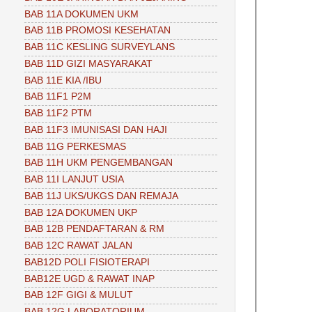
BAB 11A DOKUMEN UKM
BAB 11B PROMOSI KESEHATAN
BAB 11C KESLING SURVEYLANS
BAB 11D GIZI MASYARAKAT
BAB 11E KIA /IBU
BAB 11F1 P2M
BAB 11F2 PTM
BAB 11F3 IMUNISASI DAN HAJI
BAB 11G PERKESMAS
BAB 11H UKM PENGEMBANGAN
BAB 11I LANJUT USIA
BAB 11J UKS/UKGS DAN REMAJA
BAB 12A DOKUMEN UKP
BAB 12B PENDAFTARAN & RM
BAB 12C RAWAT JALAN
BAB12D POLI FISIOTERAPI
BAB12E UGD & RAWAT INAP
BAB 12F GIGI & MULUT
BAB 12G LABORATORIUM