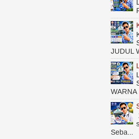
JUDUL 
WARNA 
Seba...