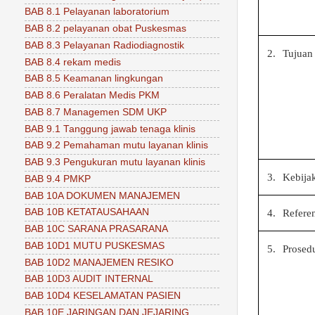
BAB 8.1 Pelayanan laboratorium
BAB 8.2 pelayanan obat Puskesmas
BAB 8.3 Pelayanan Radiodiagnostik
2.
Tujuan
BAB 8.4 rekam medis
BAB 8.5 Keamanan lingkungan
BAB 8.6 Peralatan Medis PKM
BAB 8.7 Managemen SDM UKP
BAB 9.1 Tanggung jawab tenaga klinis
BAB 9.2 Pemahaman mutu layanan klinis
BAB 9.3 Pengukuran mutu layanan klinis
3.
Kebija
BAB 9.4 PMKP
BAB 10A DOKUMEN MANAJEMEN
BAB 10B KETATAUSAHAAN
4.
Referen
BAB 10C SARANA PRASARANA
BAB 10D1 MUTU PUSKESMAS
5.
Prosed
BAB 10D2 MANAJEMEN RESIKO
BAB 10D3 AUDIT INTERNAL
BAB 10D4 KESELAMATAN PASIEN
BAB 10E JARINGAN DAN JEJARING