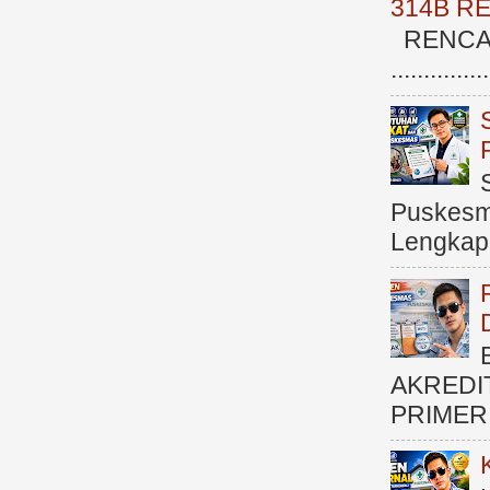
314B R
RENCAN
.............
Puskesma
Lengkap (
AKREDI
PRIMER )