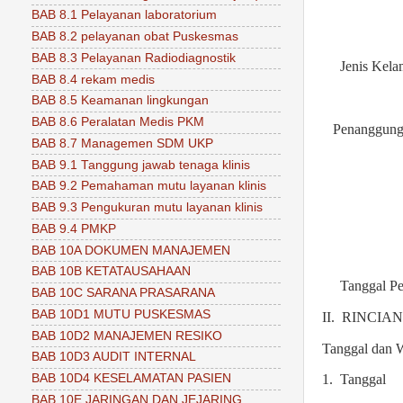
BAB 8.1 Pelayanan laboratorium
BAB 8.2 pelayanan obat Puskesmas
BAB 8.3 Pelayanan Radiodiagnostik
Jenis Kela
BAB 8.4 rekam medis
BAB 8.5 Keamanan lingkungan
BAB 8.6 Peralatan Medis PKM
Penanggung 
BAB 8.7 Managemen SDM UKP
BAB 9.1 Tanggung jawab tenaga klinis
BAB 9.2 Pemahaman mutu layanan klinis
BAB 9.3 Pengukuran mutu layanan klinis
BAB 9.4 PMKP
BAB 10A DOKUMEN MANAJEMEN
BAB 10B KETATAUSAHAAN
Tanggal Pe
BAB 10C SARANA PRASARANA
BAB 10D1 MUTU PUSKESMAS
II.
RINCIAN
BAB 10D2 MANAJEMEN RESIKO
Tanggal dan W
BAB 10D3 AUDIT INTERNAL
BAB 10D4 KESELAMATAN PASIEN
1.
Tanggal
BAB 10E JARINGAN DAN JEJARING