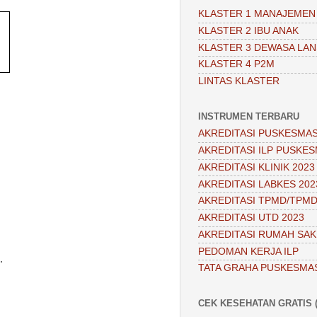
KLASTER 1 MANAJEMEN
KLASTER 2 IBU ANAK
KLASTER 3 DEWASA LAN
KLASTER 4 P2M
LINTAS KLASTER
INSTRUMEN TERBARU
AKREDITASI PUSKESMAS
AKREDITASI ILP PUSKES
AKREDITASI KLINIK 2023
AKREDITASI LABKES 202
AKREDITASI TPMD/TPMD
AKREDITASI UTD 2023
AKREDITASI RUMAH SAKI
PEDOMAN KERJA ILP
.
TATA GRAHA PUSKESMA
CEK KESEHATAN GRATIS (