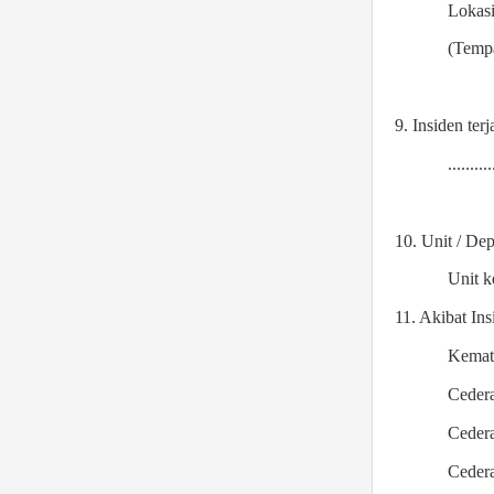
Lokasi ke
(Tempa
9. Insiden ter
..........
10. Unit / De
Unit kerj
11. Akibat Ins
Kemat
Cedera
Cedera
Ceder