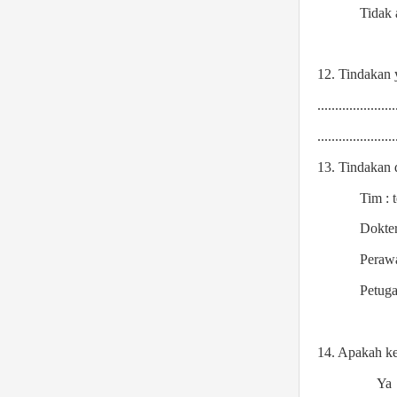
Tidak 
12. Tindakan y
......................
......................
13. Tindakan 
Tim : ter
Dokte
Peraw
Petugas l
14. Apakah kej
Ya