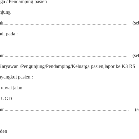
ga / Pendamping pasien
njung
..................................................................................................
(se
adi pada :
..................................................................................................
(se
 Karyawan /Pengunjung/Pendamping/Keluarga pasien,lapor ke K3 RS
nyangkut pasien :
 rawat jalan
n UGD
...................................................................................................
(
iden