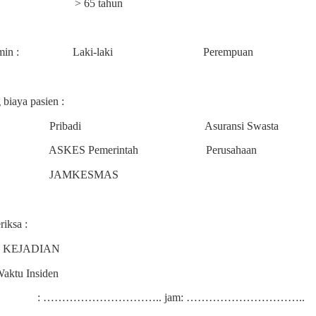
> 65 tahun
min :
Laki-laki
Perempuan
biaya pasien :
Pribadi
Asuransi Swasta
ASKES Pemerintah
Perusahaan
JAMKESMAS
riksa :
 KEJADIAN
aktu Insiden
: ………………………….. jam: …………………………..