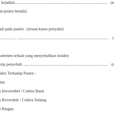
jadian...........................................................................................
(s
t pasien berada)
jadi pada pasien : (sesuai kasus penyakit)
................ ..........................................................................................
partemen terkait yang menyebabkan insiden
a penyebab ...................................................................................
(
iden Terhadap Pasien :
ian
 Irreversibel / Cedera Barat
 Reversible / Cedera Sedang
a Ringan