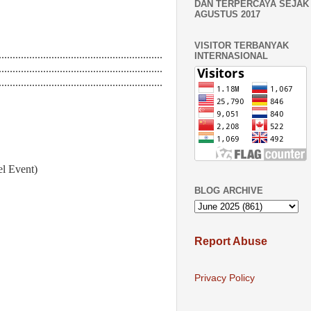
DAN TERPERCAYA SEJAK 
AGUSTUS 2017
VISITOR TERBANYAK
...........................................................
INTERNASIONAL
...........................................................
...........................................................
el Event)
BLOG ARCHIVE
Report Abuse
Privacy Policy