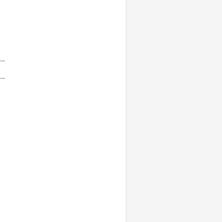
...
...