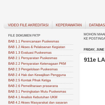
VIDEO FILE AKREDITASI
KEPERAWATAN
DATABA
MOHON MAAF 
FILE DOKUMEN FKTP
KE POSTING
BAB 1.1 Perencanaan Puskesmas
BAB 1.2 Akses & Pelaksanan Kegiatan
FRIDAY, JUNE 
BAB 1.3 Evaluasi Puskesmas
BAB 2.1 Persyaratan Puskesmas
911e L
BAB 2.2 Persyaratan Ketenagaan PKM
BAB 2.3 Pengelolaan Puskesmas
BAB 2.4 Hak dan Kewajiban Pengguna
BAB 2.5 Kontak Pihak Ketiga
BAB 2.6 Pemeliharaan prasarana
BAB 3.1 Peningkatan Mutu Puskesmas
BAB 4.1 Analisis Kebutuhan UKM
BAB 4.2 Akses Masyarakat dan sasaran