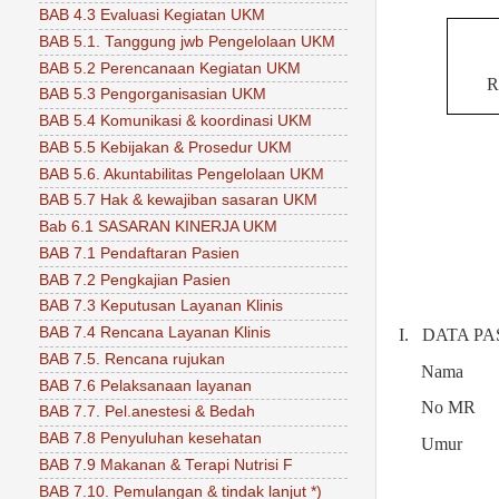
BAB 4.3 Evaluasi Kegiatan UKM
BAB 5.1. Tanggung jwb Pengelolaan UKM
BAB 5.2 Perencanaan Kegiatan UKM
R
BAB 5.3 Pengorganisasian UKM
BAB 5.4 Komunikasi & koordinasi UKM
BAB 5.5 Kebijakan & Prosedur UKM
BAB 5.6. Akuntabilitas Pengelolaan UKM
BAB 5.7 Hak & kewajiban sasaran UKM
Bab 6.1 SASARAN KINERJA UKM
BAB 7.1 Pendaftaran Pasien
BAB 7.2 Pengkajian Pasien
BAB 7.3 Keputusan Layanan Klinis
BAB 7.4 Rencana Layanan Klinis
I.
DATA PA
BAB 7.5. Rencana rujukan
Nama
BAB 7.6 Pelaksanaan layanan
No MR
BAB 7.7. Pel.anestesi & Bedah
BAB 7.8 Penyuluhan kesehatan
Umur
BAB 7.9 Makanan & Terapi Nutrisi F
BAB 7.10. Pemulangan & tindak lanjut *)