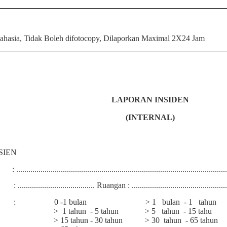
ahasia, Tidak Boleh difotocopy, Dilaporkan Maximal 2X24 Jam
LAPORAN INSIDEN
(INTERNAL)
SIEN
: ........................................................................................................
: ...................................... Ruangan : ...............................................
:
0 -1 bulan
> 1
bulan
- 1
tahun
>
1 tahun
- 5 tahun
> 5
tahun
- 15 tahu
> 15 tahun - 30 tahun
> 30
tahun
- 65 tahun