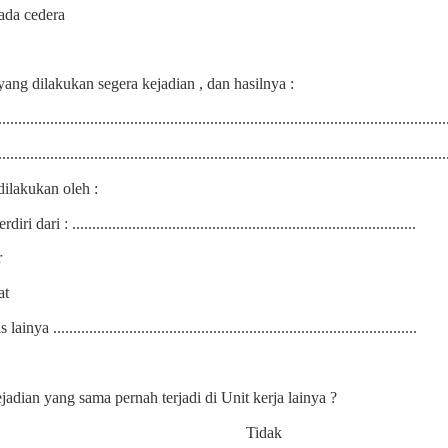
ada cedera
ang dilakukan segera kejadian , dan hasilnya :
................................................................................................................
................................................................................................................
dilakukan oleh :
diri dari : ......................................................................................
r
at
ainya ...........................................................................................
adian yang sama pernah terjadi di Unit kerja lainya ?
Tidak