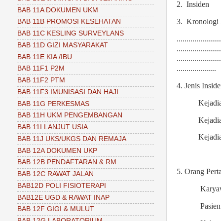
2.
Insiden
BAB 11A DOKUMEN UKM
3.
Kronologi 
BAB 11B PROMOSI KESEHATAN
BAB 11C KESLING SURVEYLANS
......................
BAB 11D GIZI MASYARAKAT
......................
BAB 11E KIA /IBU
......................
....................
BAB 11F1 P2M
BAB 11F2 PTM
4. Jenis Insid
BAB 11F3 IMUNISASI DAN HAJI
Kejadi
BAB 11G PERKESMAS
BAB 11H UKM PENGEMBANGAN
Kejadi
BAB 11I LANJUT USIA
Kejadi
BAB 11J UKS/UKGS DAN REMAJA
BAB 12A DOKUMEN UKP
BAB 12B PENDAFTARAN & RM
5. Orang Per
BAB 12C RAWAT JALAN
BAB12D POLI FISIOTERAPI
Karyaw
BAB12E UGD & RAWAT INAP
Pasien
BAB 12F GIGI & MULUT
BAB 12G LABORATORIUM