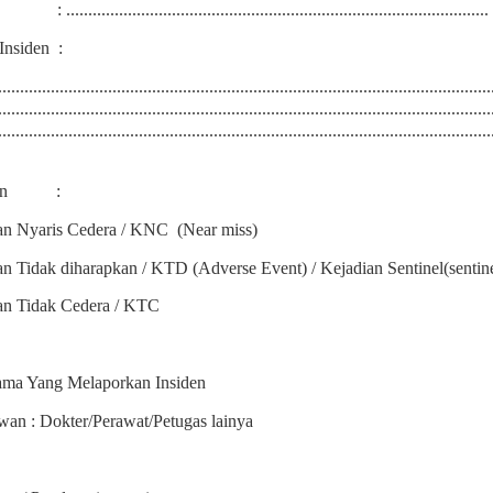
: ................................................................................................
Insiden
:
................................................................................................................
................................................................................................................
................................................................................................................
en
:
an Nyaris Cedera / KNC
(Near miss)
an Tidak diharapkan / KTD (Adverse Event) / Kejadian Sentinel(sentin
an Tidak Cedera / KTC
tama Yang Melaporkan Insiden
an : Dokter/Perawat/Petugas lainya