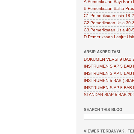
A.Pemeriksaan Bayi Baru 
B.Pemeriksaan Balita Pra
C1.Pemeriksaan usia 18-2
C2.Pemeriksaan Usia 30-
C3.Pemeriksaan Usia 40-
D.Pemeriksaan Lanjut Usi
ARSIP AKREDITASI
DOKUMEN VERSI 9 BAB 
INSTRUMEN SIAP 5 BAB 
INSTRUMEN SIAP 5 BAB 
INSTRUMEN 5 BAB ( SIAP
INSTRUMEN SIAP 5 BAB 
STANDAR SIAP 5 BAB 20
SEARCH THIS BLOG
VIEWER TERBANYAK , TE