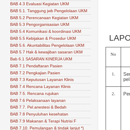
BAB 4.3 Evaluasi Kegiatan UKM
BAB 5.1. Tanggung jwb Pengelolaan UKM
BAB 5.2 Perencanaan Kegiatan UKM
BAB 5.3 Pengorganisasian UKM
BAB 5.4 Komunikasi & koordinasi UKM
LAPO
BAB 5.5 Kebijakan & Prosedur UKM
BAB 5.6. Akuntabilitas Pengelolaan UKM
BAB 5.7 Hak & kewajiban sasaran UKM
No
Bab 6.1 SASARAN KINERJA UKM
BAB 7.1 Pendaftaran Pasien
BAB 7.2 Pengkajian Pasien
1.
Se
pe
BAB 7.3 Keputusan Layanan Klinis
BAB 7.4 Rencana Layanan Klinis
BAB 7.5. Rencana rujukan
2.
Pe
BAB 7.6 Pelaksanaan layanan
BAB 7.7. Pel.anestesi & Bedah
BAB 7.8 Penyuluhan kesehatan
BAB 7.9 Makanan & Terapi Nutrisi F
BAB 7.10. Pemulangan & tindak lanjut *)