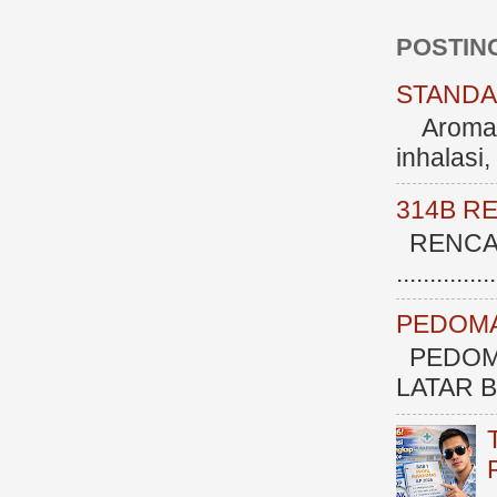
POSTIN
STANDAR
Aromate
inhalasi
314B R
RENCAN
.............
PEDOMA
PEDOM
LATAR BE