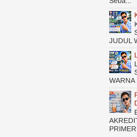
Seba...
JUDUL 
WARNA 
AKREDI
PRIMER )