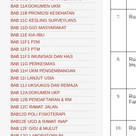
BAB 11A DOKUMEN UKM
BAB 11B PROMOSI KESEHATAN
7.
Ru
BAB 11C KESLING SURVEYLANS
BAB 11D GIZI MASYARAKAT
BAB 11E KIA /IBU
BAB 11F1 P2M
BAB 11F2 PTM
BAB 11F3 IMUNISASI DAN HAJI
8.
Ru
BAB 11G PERKESMAS
Imu
BAB 11H UKM PENGEMBANGAN
BAB 11I LANJUT USIA
BAB 11J UKS/UKGS DAN REMAJA
BAB 12A DOKUMEN UKP
9.
Ru
BAB 12B PENDAFTARAN & RM
Fa
BAB 12C RAWAT JALAN
BAB12D POLI FISIOTERAPI
BAB12E UGD & RAWAT INAP
10.
Ru
BAB 12F GIGI & MULUT
BAB 12G LABORATORIUM