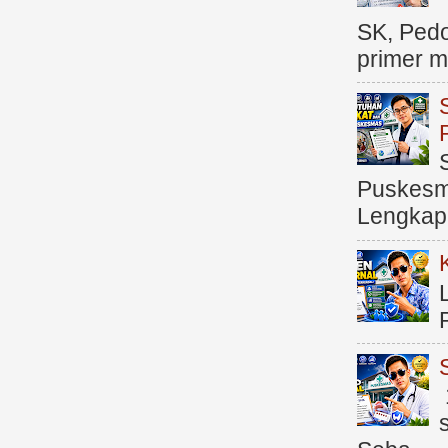
SK, Ped
primer me
Puskesma
Lengkap (