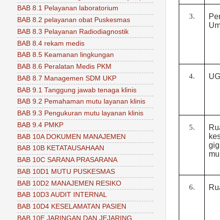
BAB 8.1 Pelayanan laboratorium
3.
Pe
BAB 8.2 pelayanan obat Puskesmas
U
BAB 8.3 Pelayanan Radiodiagnostik
BAB 8.4 rekam medis
BAB 8.5 Keamanan lingkungan
BAB 8.6 Peralatan Medis PKM
4.
U
BAB 8.7 Managemen SDM UKP
BAB 9.1 Tanggung jawab tenaga klinis
BAB 9.2 Pemahaman mutu layanan klinis
BAB 9.3 Pengukuran mutu layanan klinis
BAB 9.4 PMKP
5.
Ru
ke
BAB 10A DOKUMEN MANAJEMEN
g
BAB 10B KETATAUSAHAAN
mul
BAB 10C SARANA PRASARANA
BAB 10D1 MUTU PUSKESMAS
BAB 10D2 MANAJEMEN RESIKO
6.
Ru
BAB 10D3 AUDIT INTERNAL
BAB 10D4 KESELAMATAN PASIEN
BAB 10E JARINGAN DAN JEJARING