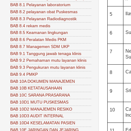
BAB 8.1 Pelayanan laboratorium
BAB 8.2 pelayanan obat Puskesmas
Il
5
BAB 8.3 Pelayanan Radiodiagnostik
BAB 8.4 rekam medis
Su
6
BAB 8.5 Keamanan lingkungan
BAB 8.6 Peralatan Medis PKM
BAB 8.7 Managemen SDM UKP
N
7
BAB 9.1 Tanggung jawab tenaga klinis
Su
BAB 9.2 Pemahaman mutu layanan klinis
BAB 9.3 Pengukuran mutu layanan klinis
Ca
8
BAB 9.4 PMKP
BAB 10A DOKUMEN MANAJEMEN
BAB 10B KETATAUSAHAAN
Sr
9
BAB 10C SARANA PRASARANA
BAB 10D1 MUTU PUSKESMAS
Ca
BAB 10D2 MANAJEMEN RESIKO
10
In
BAB 10D3 AUDIT INTERNAL
BAB 10D4 KESELAMATAN PASIEN
Ed
BAB 10E JARINGAN DAN JEJARING
11