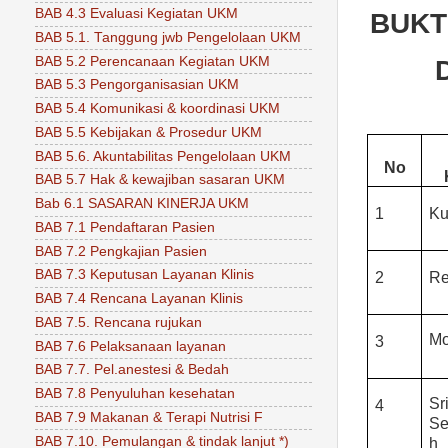
BAB 4.3 Evaluasi Kegiatan UKM
BUKT
BAB 5.1. Tanggung jwb Pengelolaan UKM
BAB 5.2 Perencanaan Kegiatan UKM
BAB 5.3 Pengorganisasian UKM
BAB 5.4 Komunikasi & koordinasi UKM
BAB 5.5 Kebijakan & Prosedur UKM
BAB 5.6. Akuntabilitas Pengelolaan UKM
No
BAB 5.7 Hak & kewajiban sasaran UKM
Bab 6.1 SASARAN KINERJA UKM
1
Ku
BAB 7.1 Pendaftaran Pasien
BAB 7.2 Pengkajian Pasien
BAB 7.3 Keputusan Layanan Klinis
2
Re
BAB 7.4 Rencana Layanan Klinis
BAB 7.5. Rencana rujukan
Mo
3
BAB 7.6 Pelaksanaan layanan
BAB 7.7. Pel.anestesi & Bedah
BAB 7.8 Penyuluhan kesehatan
Sr
4
BAB 7.9 Makanan & Terapi Nutrisi F
Se
BAB 7.10. Pemulangan & tindak lanjut *)
h