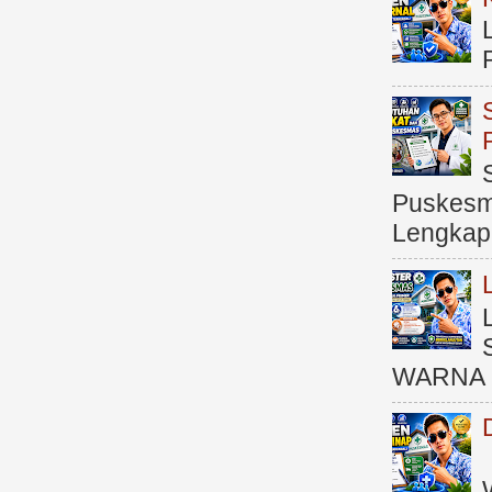
Puskesma
Lengkap (
WARNA 