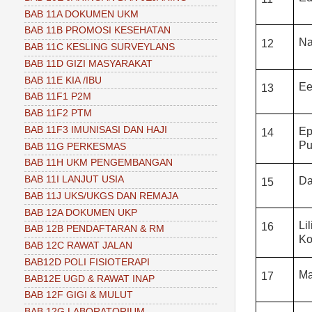
BAB 11A DOKUMEN UKM
BAB 11B PROMOSI KESEHATAN
Na
12
BAB 11C KESLING SURVEYLANS
BAB 11D GIZI MASYARAKAT
BAB 11E KIA /IBU
Ee
13
BAB 11F1 P2M
BAB 11F2 PTM
BAB 11F3 IMUNISASI DAN HAJI
Ep
14
Pu
BAB 11G PERKESMAS
BAB 11H UKM PENGEMBANGAN
BAB 11I LANJUT USIA
Da
15
BAB 11J UKS/UKGS DAN REMAJA
BAB 12A DOKUMEN UKP
Lil
16
BAB 12B PENDAFTARAN & RM
Ko
BAB 12C RAWAT JALAN
BAB12D POLI FISIOTERAPI
Ma
17
BAB12E UGD & RAWAT INAP
BAB 12F GIGI & MULUT
BAB 12G LABORATORIUM