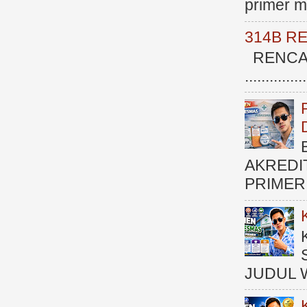
primer me
314B R
RENCAN
.............
AKREDI
PRIMER )
JUDUL 