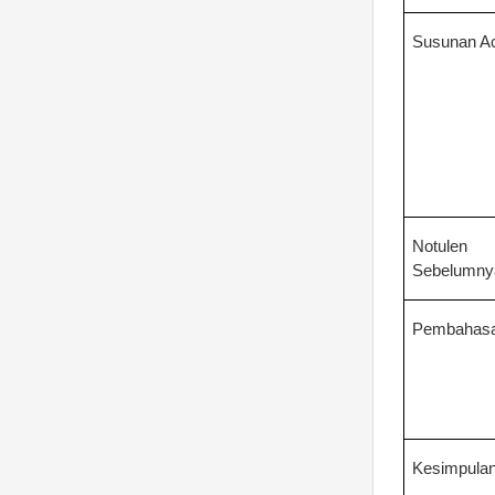
Susunan A
Notulen
Sebelumny
Pembahas
Kesimpula