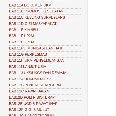
BAB 11A DOKUMEN UKM
BAB 11B PROMOSI KESEHATAN
BAB 11C KESLING SURVEYLANS
BAB 11D GIZI MASYARAKAT
BAB 11E KIA /IBU
BAB 11F1 P2M
BAB 11F2 PTM
BAB 11F3 IMUNISASI DAN HAJI
BAB 11G PERKESMAS
BAB 11H UKM PENGEMBANGAN
BAB 11I LANJUT USIA
BAB 11J UKS/UKGS DAN REMAJA
BAB 12A DOKUMEN UKP
BAB 12B PENDAFTARAN & RM
BAB 12C RAWAT JALAN
BAB12D POLI FISIOTERAPI
BAB12E UGD & RAWAT INAP
BAB 12F GIGI & MULUT
BAB 12G LABORATORIUM