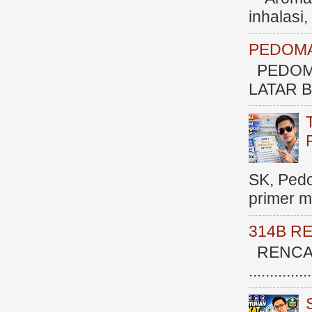
inhalasi
PEDOMA
PEDOM
LATAR BE
SK, Ped
primer me
314B R
RENCAN
.............