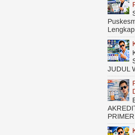
Puskesma
Lengkap (
JUDUL 
AKREDI
PRIMER )