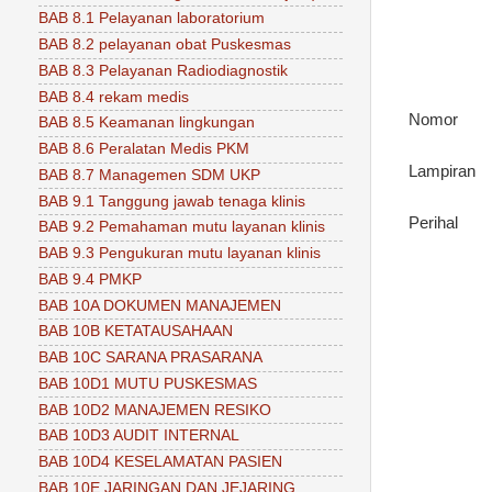
BAB 8.1 Pelayanan laboratorium
BAB 8.2 pelayanan obat Puskesmas
BAB 8.3 Pelayanan Radiodiagnostik
BAB 8.4 rekam medis
Nomor
BAB 8.5 Keamanan lingkungan
BAB 8.6 Peralatan Medis PKM
Lampiran
BAB 8.7 Managemen SDM UKP
BAB 9.1 Tanggung jawab tenaga klinis
Perihal
BAB 9.2 Pemahaman mutu layanan klinis
BAB 9.3 Pengukuran mutu layanan klinis
BAB 9.4 PMKP
BAB 10A DOKUMEN MANAJEMEN
BAB 10B KETATAUSAHAAN
BAB 10C SARANA PRASARANA
BAB 10D1 MUTU PUSKESMAS
BAB 10D2 MANAJEMEN RESIKO
BAB 10D3 AUDIT INTERNAL
BAB 10D4 KESELAMATAN PASIEN
BAB 10E JARINGAN DAN JEJARING